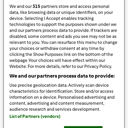
da
CucinaZiaSa
We and our
315
partners store and access personal
published: 24-03-2020
data, like browsing data or unique identifiers, on your
Aggiungi alle mie raccolte
device. Selecting I Accept enables tracking
technologies to support the purposes shown under we
condividi la ricetta
and our partners process data to provide. If trackers are
disabled, some content and ads you see may not be as
Crea variante
relevant to you. You can resurface this menu to change
your choices or withdraw consent at any time by
clicking the Show Purposes link on the bottom of the
webpage .Your choices will have effect within our
Website. For more details, refer to our Privacy Policy.
We and our partners process data to provide:
Ingredienti
Use precise geolocation data. Actively scan device
Ingredienti:
characteristics for identification. Store and/or access
information on a device. Personalised advertising and
300
grammi
acqua
content, advertising and content measurement,
10
grammi
lievito di birra fresco
audience research and services development.
500
grammi
Farina 1
List of Partners (vendors)
60
grammi
olio extravergine di oliva