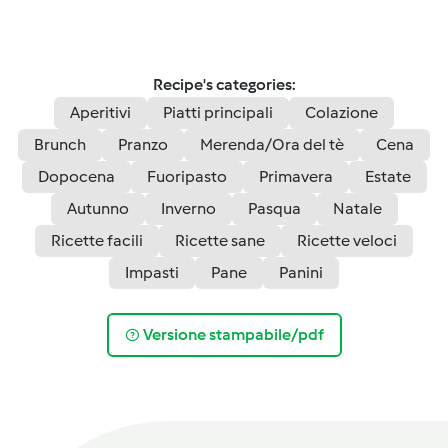
Recipe's categories:
Aperitivi
Piatti principali
Colazione
Brunch
Pranzo
Merenda/Ora del tè
Cena
Dopocena
Fuoripasto
Primavera
Estate
Autunno
Inverno
Pasqua
Natale
Ricette facili
Ricette sane
Ricette veloci
Impasti
Pane
Panini
Versione stampabile/pdf