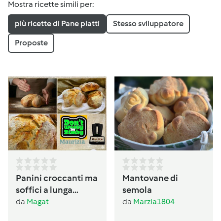
Mostra ricette simili per:
più ricette di Pane piatti
Stesso sviluppatore
Proposte
Panini croccanti ma
Mantovane di
soffici a lunga
semola
lievitazione
da
Magat
da
Marzia1804