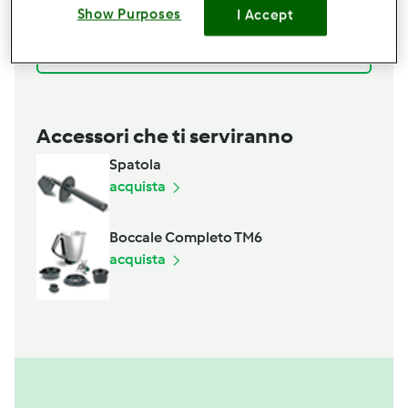
10
g
sale
Show Purposes
I Accept
1
cucchiaino
zucchero
Aggiungi alla lista della spesa
Accessori che ti serviranno
Spatola
acquista
Boccale Completo TM6
acquista