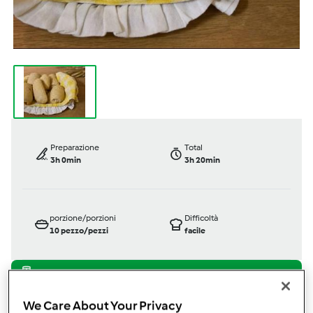
Preparazione
Total
3h 0min
3h 20min
porzione/porzioni
Difficoltà
10
pezzo/pezzi
facile
Bimby ® TM 5
We Care About Your Privacy