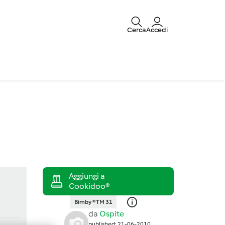
Cerca
Accedi
Bimby ® TM 31
da
Ospite
published: 21-06-2010