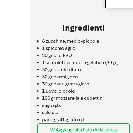
Ingredienti
6
zucchine,
medio-piccole
1
spicchio aglio
20 gr olio EVO
1 scatoletta carne in gelatina (90 gr)
50 gr speck tritato
30 gr parmigiano
30 gr pane grattugiato
1
uovo,
piccolo
100 gr mozzarella a cubettini
sugo q.b.
sale q.b.
pane grattugiato q.b.
Aggiungi alla lista della spesa