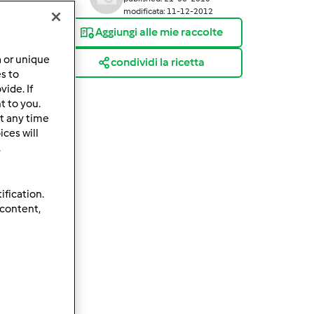
modificata: 11-12-2012
Aggiungi alle mie raccolte
a or unique
condividi la ricetta
es to
ide. If
t to you.
t any time
ces will
.
ification.
 content,