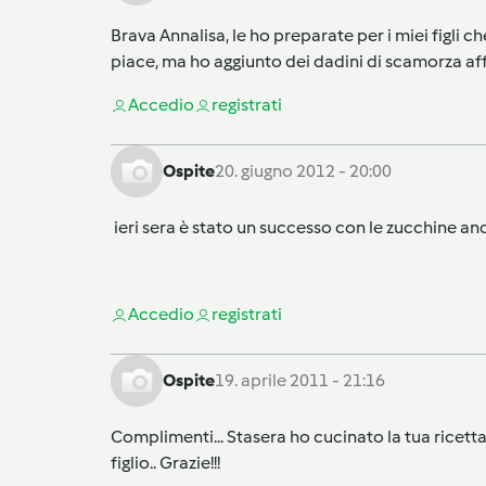
Brava Annalisa, le ho preparate per i miei figli 
piace, ma ho aggiunto dei dadini di scamorza aff
Accedi
o
registrati
Ospite
20. giugno 2012 - 20:00
ieri sera è stato un successo con le zucchine an
Accedi
o
registrati
Ospite
19. aprile 2011 - 21:16
Complimenti... Stasera ho cucinato la tua ricet
figlio.. Grazie!!!