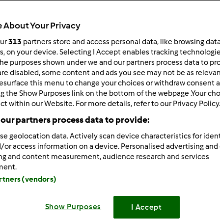
Total
48min
 About Your Privacy
our
313
partners store and access personal data, like browsing dat
rs, on your device. Selecting I Accept enables tracking technologi
he purposes shown under we and our partners process data to prov
porzione/porzioni
12
pezzo/pezzi
are disabled, some content and ads you see may not be as relevan
esurface this menu to change your choices or withdraw consent a
ng the Show Purposes link on the bottom of the webpage .Your choi
ct within our Website. For more details, refer to our Privacy Policy
Difficoltà
our partners process data to provide:
facile
se geolocation data. Actively scan device characteristics for ident
/or access information on a device. Personalised advertising and
ing and content measurement, audience research and services
ment.
artners (vendors)
Show Purposes
I Accept