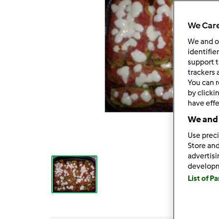
We Care
We and 
identifie
support t
trackers 
You can r
by clicki
have effe
We and 
Use preci
Store and
advertis
develop
List of P