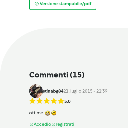
Versione stampabile/pdf
Commenti
(15)
stinabg84
21. luglio 2015 - 22:39
5.0
ottime
Accedi
o
registrati