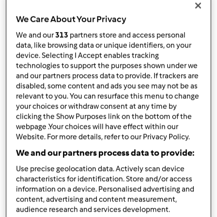
da
Ospite
published: 05-05-2015
We Care About Your Privacy
modificata: 05-05-2015
Aggiungi alle mie raccolte
We and our
313
partners store and access personal
data, like browsing data or unique identifiers, on your
condividi la ricetta
device. Selecting I Accept enables tracking
technologies to support the purposes shown under we
Crea variante
and our partners process data to provide. If trackers are
disabled, some content and ads you see may not be as
relevant to you. You can resurface this menu to change
your choices or withdraw consent at any time by
clicking the Show Purposes link on the bottom of the
webpage .Your choices will have effect within our
Website. For more details, refer to our Privacy Policy.
Ingredienti
We and our partners process data to provide:
per l&#039;impasto
Use precise geolocation data. Actively scan device
125
grammi
farina
characteristics for identification. Store and/or access
300
grammi
latte
information on a device. Personalised advertising and
sale
content, advertising and content measurement,
audience research and services development.
2
uova