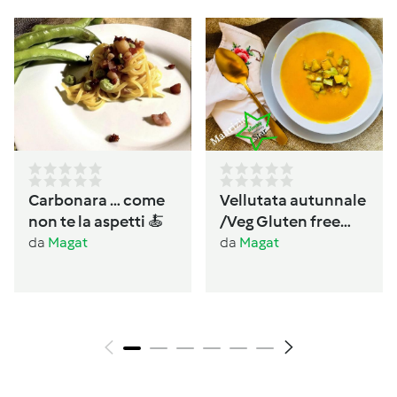
Carbonara … come
Vellutata autunnale
non te la aspetti 🍝
/Veg Gluten free
Lactos free
da
Magat
da
Magat