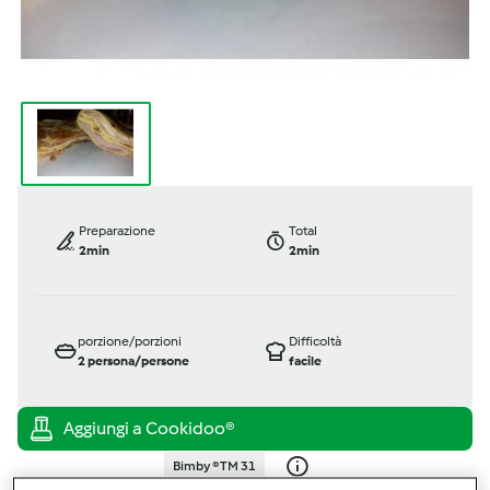
Preparazione
Total
2min
2min
porzione/porzioni
Difficoltà
2
persona/persone
facile
Bimby ® TM 31