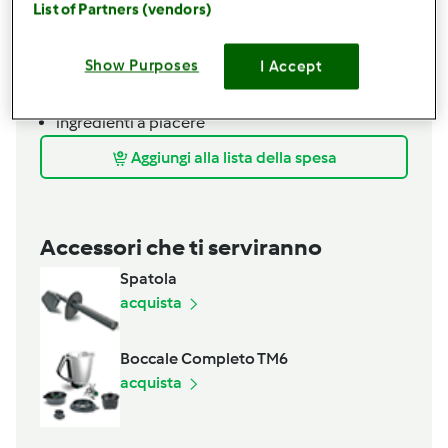
List of Partners (vendors)
olio per la padella
per la farcia
Show Purposes
I Accept
150
grammi
prosciutto cotto
formaggio a fettine
ingredienti a piacere
Aggiungi alla lista della spesa
Accessori che ti serviranno
Spatola
acquista
Boccale Completo TM6
acquista