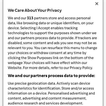
da
Robia68
published: 21-11-2015
modificata: 22-12-2015
We Care About Your Privacy
Aggiungi alle mie raccolte
We and our
313
partners store and access personal
data, like browsing data or unique identifiers, on your
condividi la ricetta
device. Selecting I Accept enables tracking
technologies to support the purposes shown under we
Crea variante
and our partners process data to provide. If trackers are
disabled, some content and ads you see may not be as
relevant to you. You can resurface this menu to change
your choices or withdraw consent at any time by
clicking the Show Purposes link on the bottom of the
webpage .Your choices will have effect within our
Ingredienti
Website. For more details, refer to our Privacy Policy.
We and our partners process data to provide:
250
grammi
ricotta
125
grammi
farina 00
Use precise geolocation data. Actively scan device
50
grammi
Spinaci lessati
characteristics for identification. Store and/or access
75
grammi
parmigiano
information on a device. Personalised advertising and
content, advertising and content measurement,
1
uovo
audience research and services development.
1
pizzico
noce moscata