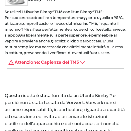
Se utilizzi il Misurino Bimby® TM6 con il tuo Bimby® TM5:
Per cuocere o sobbollire a temperature maggiori o ugualia a 95°C,
utilizzare sempre il cestello invece del misurino TM6, in quanto il
misurino TM6 si fissa perfettamente al coperchio. Il cestello, invece,
si appoggia liberamente sulla parte superiore, è permeabile al
vapore e previene anche gli schizzi di cibo dal boccale. E' una
misura semplice ma necessaria che difficilmente influirà sulla resa
in cottura, prevenendo il verificarsi di eventuali fuoriuscite.
Attenzione: Capienza del TM5
Questa ricetta è stata fornita da un Utente Bimby ® e
perciò non è stata testata da Vorwerk. Vorwerk non si
assume responsabilità, in particolare, riguardo a quantità
ed esecuzione ed invita ad osservare le istruzioni
d'utilizzo dell’apparecchio e dei suoi accessori nonché
quelle sulla sicurezza, descritte nel nostro manuale