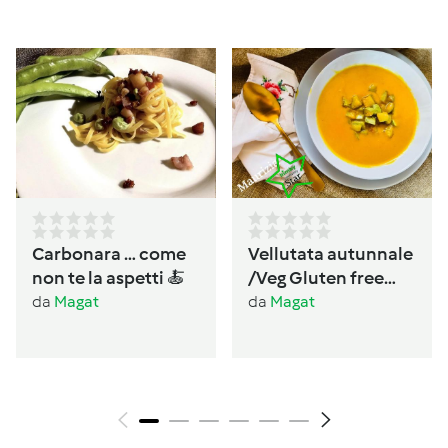
Carbonara … come
Vellutata autunnale
non te la aspetti 🍝
/Veg Gluten free
Lactos free
da
Magat
da
Magat