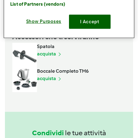
List of Partners (vendors)
Aggiungi alla lista della spesa
Show Purposes
I Accept
Accessori che ti serviranno
Spatola
acquista
Boccale Completo TM6
acquista
Condividi
le tue attività