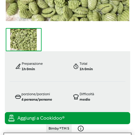
Preparazione
Total
1h 0min
1h 0min
porzione/porzioni
Difficoltà
4
persona/persone
medio
Bimby ® TM 5