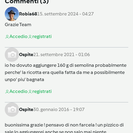
Commenti
(3)
Robia68
15. settembre 2024 - 04:27
Grazie Team
Accedi
o
registrati
Ospite
21. settembre 2021 - 01:06
io ho dovuto aggiungere 160 g di semolina probablmente
perche' la ricotta era quella fatta da me a possibilmente
unpo' piu' bagnata
Accedi
o
registrati
Ospite
30. gennaio 2016 - 19:07
buonissima grazie ! pensavo di non farcela ! un pizzico di
sale lo aggiungerei anche se non salo mai niente