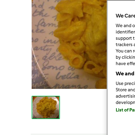
We Care
We and 
identifie
support t
trackers 
You can r
by clicki
have effe
We and 
Use preci
Store and
advertis
develop
List of P