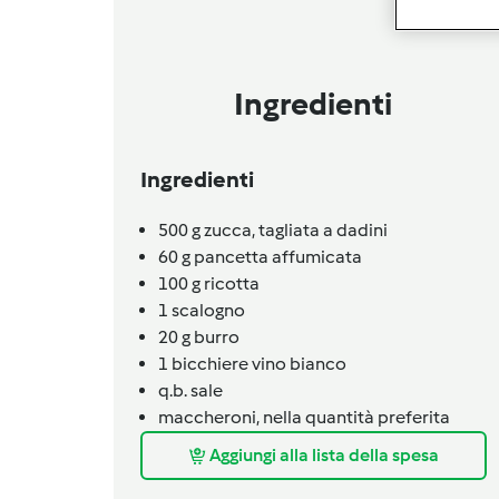
Ingredienti
Ingredienti
500
g
zucca,
tagliata a dadini
60
g
pancetta affumicata
100
g
ricotta
1
scalogno
20
g
burro
1
bicchiere
vino bianco
q.b.
sale
maccheroni,
nella quantità preferita
Aggiungi alla lista della spesa