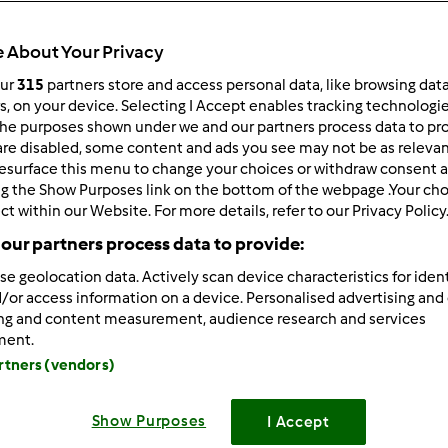
Total
35min
 About Your Privacy
our
315
partners store and access personal data, like browsing dat
rs, on your device. Selecting I Accept enables tracking technologi
he purposes shown under we and our partners process data to prov
porzione/porzioni
6
persona/persone
are disabled, some content and ads you see may not be as relevan
esurface this menu to change your choices or withdraw consent a
ng the Show Purposes link on the bottom of the webpage .Your choi
ct within our Website. For more details, refer to our Privacy Policy
Difficoltà
our partners process data to provide:
facile
se geolocation data. Actively scan device characteristics for ident
/or access information on a device. Personalised advertising and
ing and content measurement, audience research and services
ment.
artners (vendors)
Show Purposes
I Accept