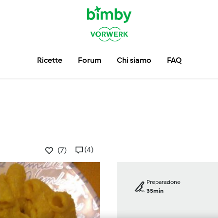
Ricette
Forum
Chi siamo
FAQ
(4)
(7)
Preparazione
35min