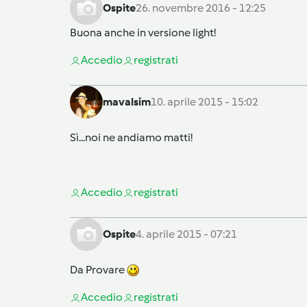
Ospite
26. novembre 2016 - 12:25
Buona anche in versione light!
Accedi
o
registrati
mavalsim
10. aprile 2015 - 15:02
Sì...noi ne andiamo matti!
Accedi
o
registrati
Ospite
4. aprile 2015 - 07:21
Da Provare
Accedi
o
registrati