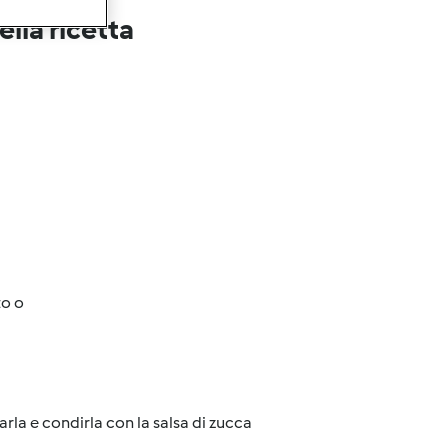
lla ricetta
to o
arla e condirla con la salsa di zucca