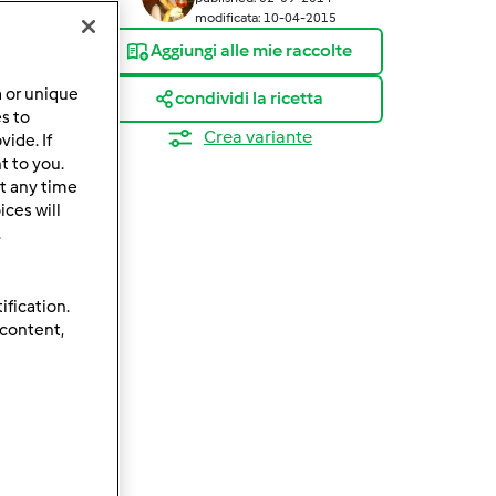
modificata: 10-04-2015
Aggiungi alle mie raccolte
a or unique
condividi la ricetta
es to
Crea variante
ide. If
t to you.
t any time
ces will
.
ification.
 content,