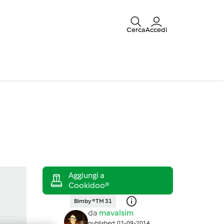
Cerca
Accedi
Bimby ® TM 31
da
mavalsim
published: 02-09-2014