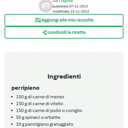
da
Ospite
published: 07-11-2013
modificata: 13-11-2013
Aggiungi alle mie raccolte
condividi la ricetta
Ingredienti
per ripieno
150
g
di carne di manzo
150
g
di carne di vitello
150
g
di carne di pollo o coniglio
50
g
spinaci o erbette
20
g
parmigiano gratuggiato