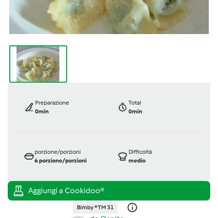
Preparazione
Total
0min
0min
porzione/porzioni
Difficoltà
6
porzione/porzioni
medio
Bimby ® TM 31