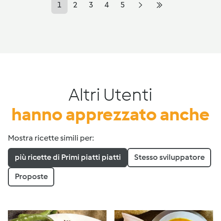
1
2
3
4
5
Altri Utenti
hanno apprezzato anche
Mostra ricette simili per:
più ricette di Primi piatti piatti
Stesso sviluppatore
Proposte