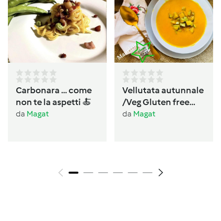
Carbonara … come
Vellutata autunnale
non te la aspetti 🍝
/Veg Gluten free
Lactos free
da
Magat
da
Magat