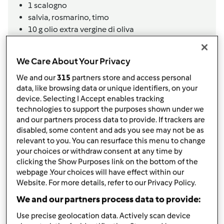
1
scalogno
salvia, rosmarino, timo
10
g
olio extra vergine di oliva
20
g
burro
30
g
vino biaanco secco
We Care About Your Privacy
100
g
acqua
Sale e pepe qb,
o 1/2 cucchiaino dado bimby
We and our
315
partners store and access personal
data, like browsing data or unique identifiers, on your
per la sfoglia
device. Selecting I Accept enables tracking
300
g
farina 00
technologies to support the purposes shown under we
and our partners process data to provide. If trackers are
3
tuorli d uovo
disabled, some content and ads you see may not be as
2
albumi d'uovo
relevant to you. You can resurface this menu to change
1/2
guscio di acqua a temperatura ambiente
your choices or withdraw consent at any time by
per la cottura e condimento
clicking the Show Purposes link on the bottom of the
webpage .Your choices will have effect within our
2
litri
brodo di carne,
(ben sgrassato)
Website. For more details, refer to our Privacy Policy.
burro
We and our partners process data to provide:
salvia
Use precise geolocation data. Actively scan device
Aggiungi alla lista della spesa