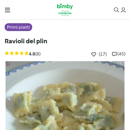
Primi piatti
Ravioli del plin
4.8
(8)
(45)
(17)