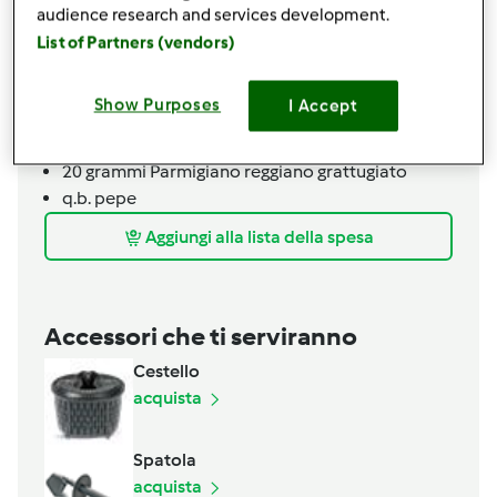
2
cucchiai
olio extravergine di oliva
audience research and services development.
100
grammi
ricotta fresca
List of Partners (vendors)
1
cucchiaio
miele
20
grammi
burro
Show Purposes
I Accept
350
ml acqua
1/2
cucchiaino
dado vegetale
20
grammi
Parmigiano reggiano grattugiato
q.b.
pepe
Aggiungi alla lista della spesa
Accessori che ti serviranno
Cestello
acquista
Spatola
acquista