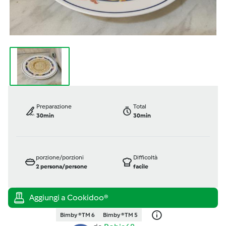
Preparazione
Total
30min
30min
porzione/porzioni
Difficoltà
2
persona/persone
facile
Bimby ® TM 6
Bimby ® TM 5