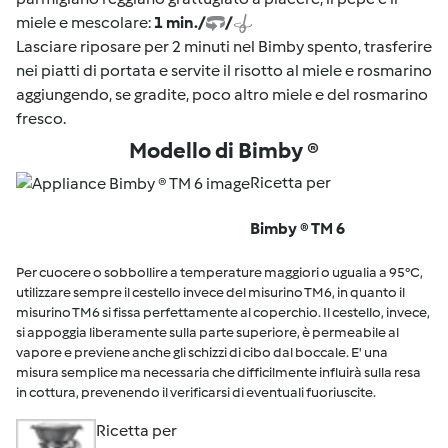
miele e mescolare:
1 min./
/
Lasciare riposare per 2 minuti nel Bimby spento, trasferire
nei piatti di portata e servite il risotto al miele e rosmarino
aggiungendo, se gradite, poco altro miele e del rosmarino
fresco.
Modello di Bimby ®
Ricetta per
Bimby ® TM 6
Per cuocere o sobbollire a temperature maggiori o ugualia a 95°C,
utilizzare sempre il cestello invece del misurino TM6, in quanto il
misurino TM6 si fissa perfettamente al coperchio. Il cestello, invece,
si appoggia liberamente sulla parte superiore, è permeabile al
vapore e previene anche gli schizzi di cibo dal boccale. E' una
misura semplice ma necessaria che difficilmente influirà sulla resa
in cottura, prevenendo il verificarsi di eventuali fuoriuscite.
Ricetta per