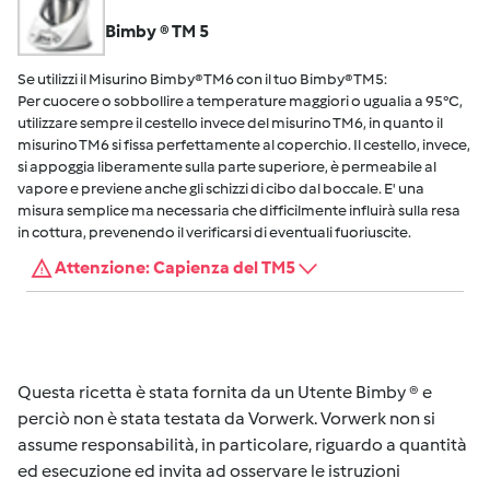
Bimby ® TM 5
Se utilizzi il Misurino Bimby® TM6 con il tuo Bimby® TM5:
Per cuocere o sobbollire a temperature maggiori o ugualia a 95°C,
utilizzare sempre il cestello invece del misurino TM6, in quanto il
misurino TM6 si fissa perfettamente al coperchio. Il cestello, invece,
si appoggia liberamente sulla parte superiore, è permeabile al
vapore e previene anche gli schizzi di cibo dal boccale. E' una
misura semplice ma necessaria che difficilmente influirà sulla resa
in cottura, prevenendo il verificarsi di eventuali fuoriuscite.
Attenzione: Capienza del TM5
Questa ricetta è stata fornita da un Utente Bimby ® e
perciò non è stata testata da Vorwerk. Vorwerk non si
assume responsabilità, in particolare, riguardo a quantità
ed esecuzione ed invita ad osservare le istruzioni