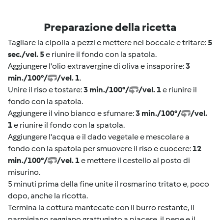
Preparazione della ricetta
Tagliare la cipolla a pezzi e mettere nel boccale e tritare:
5
sec./vel. 5
e riunire il fondo con la spatola.
Aggiungere l'olio extravergine di oliva e insaporire:
3
min./100°/
/vel. 1
.
Unire il riso e tostare:
3 min./100°/
/vel. 1
e riunire il
fondo con la spatola.
Aggiungere il vino bianco e sfumare:
3 min./100°/
/vel.
1
e riunire il fondo con la spatola.
Aggiungere l'acqua e il dado vegetale e mescolare a
fondo con la spatola per smuovere il riso e cuocere:
12
min./100°/
/vel. 1
e mettere il cestello al posto di
misurino.
5 minuti prima della fine unite il rosmarino tritato e, poco
dopo, anche la ricotta.
Termina la cottura mantecate con il burro restante, il
parmigiano reggiano grattugiato a piacere, il pepe e il