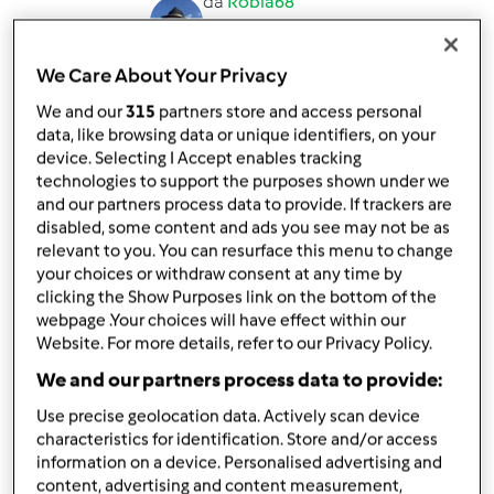
da
Robia68
published: 20-05-2024
modificata: 29-05-2024
We Care About Your Privacy
Aggiungi alle mie raccolte
We and our
315
partners store and access personal
condividi la ricetta
data, like browsing data or unique identifiers, on your
device. Selecting I Accept enables tracking
Crea variante
technologies to support the purposes shown under we
and our partners process data to provide. If trackers are
disabled, some content and ads you see may not be as
relevant to you. You can resurface this menu to change
your choices or withdraw consent at any time by
clicking the Show Purposes link on the bottom of the
Ingredienti
webpage .Your choices will have effect within our
Website. For more details, refer to our Privacy Policy.
Risotto alla ricotta, rosmarino e miele
We and our partners process data to provide:
150
grammi
riso
Use precise geolocation data. Actively scan device
1/2
cipolla
characteristics for identification. Store and/or access
1/2
bicchiere
vino bianco
information on a device. Personalised advertising and
1
rametto
rosmarino fresco
content, advertising and content measurement,