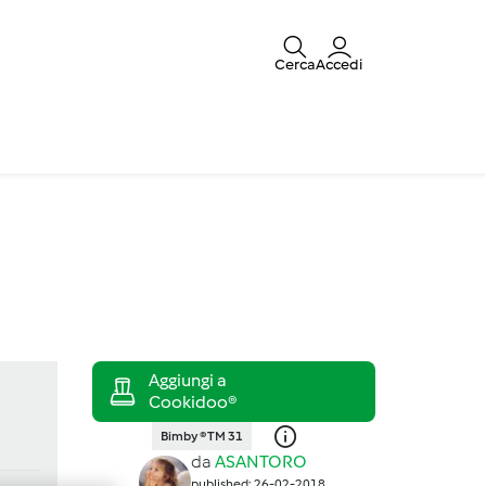
Cerca
Accedi
Bimby ® TM 31
da
ASANTORO
published: 26-02-2018