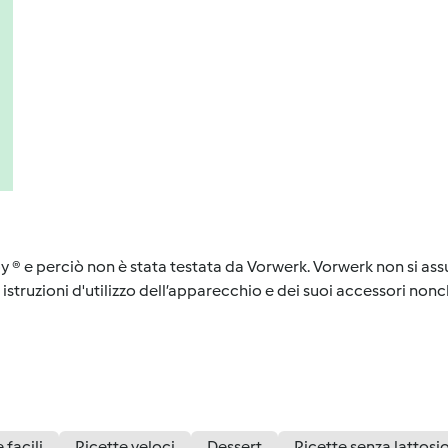
y ® e perciò non è stata testata da Vorwerk. Vorwerk non si assu
istruzioni d'utilizzo dell’apparecchio e dei suoi accessori nonch
 facili
Ricette veloci
Dessert
Ricette senza lattosi