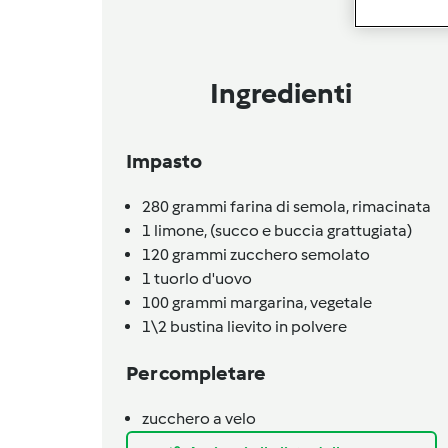
Ingredienti
Impasto
280
grammi
farina di semola,
rimacinata
1
limone,
(succo e buccia grattugiata)
120
grammi
zucchero semolato
1
tuorlo d'uovo
100
grammi
margarina,
vegetale
1\2
bustina
lievito in polvere
Per completare
zucchero a velo