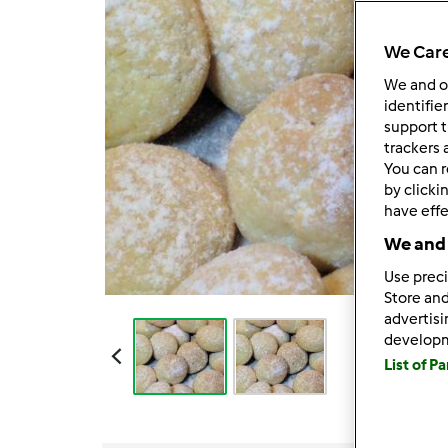
We Care
We and 
identifie
support t
trackers 
You can r
by clicki
have effe
We and 
Use preci
Store and
advertis
develop
List of P