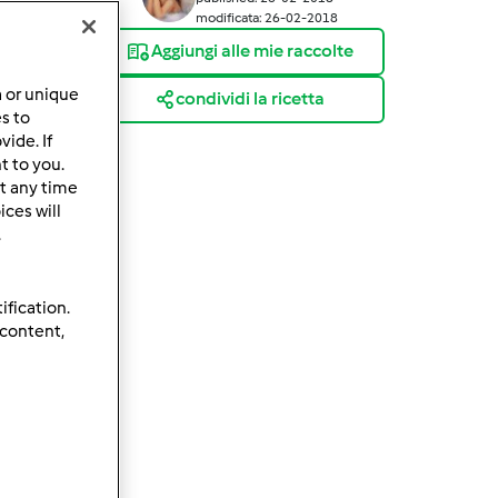
modificata: 26-02-2018
Aggiungi alle mie raccolte
a or unique
condividi la ricetta
es to
ide. If
t to you.
t any time
ces will
.
ification.
 content,