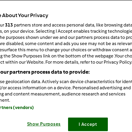
Total
35min
 About Your Privacy
our
313
partners store and access personal data, like browsing dat
rs, on your device. Selecting I Accept enables tracking technologi
he purposes shown under we and our partners process data to prov
porzione/porzioni
44
pezzo/pezzi
are disabled, some content and ads you see may not be as relevan
esurface this menu to change your choices or withdraw consent a
ng the Show Purposes link on the bottom of the webpage .Your choi
ct within our Website. For more details, refer to our Privacy Policy
Difficoltà
our partners process data to provide:
--
se geolocation data. Actively scan device characteristics for ident
/or access information on a device. Personalised advertising and
ing and content measurement, audience research and services
ment.
artners (vendors)
Show Purposes
I Accept