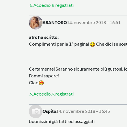
Accedi
o
registrati
ASANTORO
14. novembre 2018 - 16:51
atrc ha scritto:
Complimenti per la 1° pagina!
Che dici se sos
Certamente! Saranno sicuramente più gustosi. Io p
Fammi sapere!
Ciao
Accedi
o
registrati
Ospite
14. novembre 2018 - 16:45
buonissimi giá fatti ed assaggiati