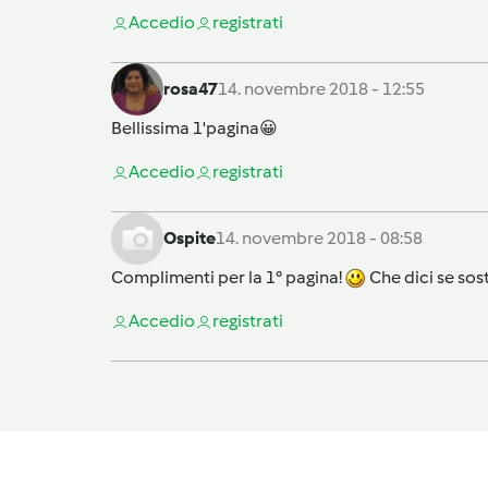
Accedi
o
registrati
rosa47
14. novembre 2018 - 12:55
Bellissima 1'pagina😀
Accedi
o
registrati
Ospite
14. novembre 2018 - 08:58
Complimenti per la 1° pagina!
Che dici se sos
Accedi
o
registrati