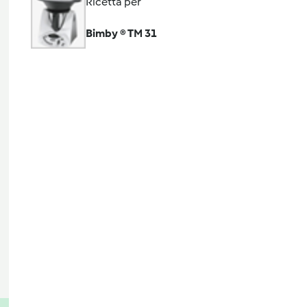
Ricetta per
Bimby ® TM 31