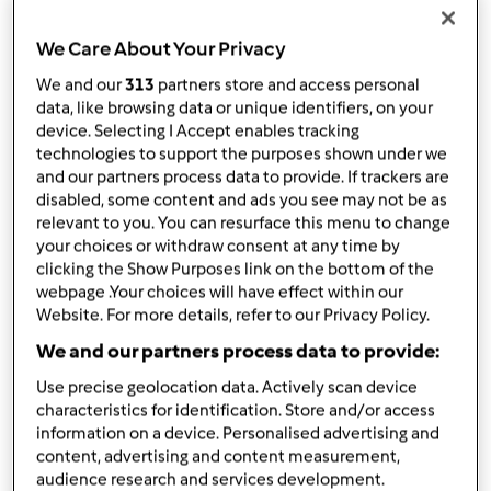
30
grammi
burro a pezzetti
15
grammi
lievito di birra fresco
We Care About Your Privacy
1
tuorlo
We and our
313
partners store and access personal
300
grammi
farina manitoba
data, like browsing data or unique identifiers, on your
1
pizzico
sale
device. Selecting I Accept enables tracking
Per la Farcia
technologies to support the purposes shown under we
and our partners process data to provide. If trackers are
90
grammi
di pistacchi al naturale sgusciati e
disabled, some content and ads you see may not be as
spellati
relevant to you. You can resurface this menu to change
400
grammi
di ricotta fresca,
ben sgocciolata
your choices or withdraw consent at any time by
2
tuorli
clicking the Show Purposes link on the bottom of the
webpage .Your choices will have effect within our
150
grammi
zucchero
Website. For more details, refer to our Privacy Policy.
90
grammi
gocce di cioccolato,
o cioccolato
fondente tritato grossolamente
We and our partners process data to provide:
per la Glassa
Use precise geolocation data. Actively scan device
characteristics for identification. Store and/or access
20
grammi
di albume
information on a device. Personalised advertising and
50
grammi
zucchero
content, advertising and content measurement,
Ad esempio: per l’impasto
audience research and services development.