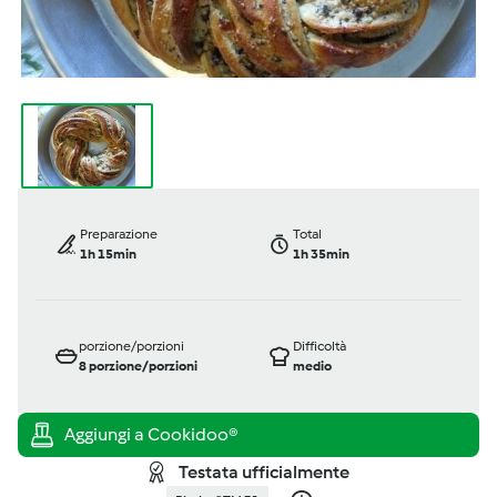
Preparazione
Total
1h 15min
1h 35min
porzione/porzioni
Difficoltà
8
porzione/porzioni
medio
Testata ufficialmente