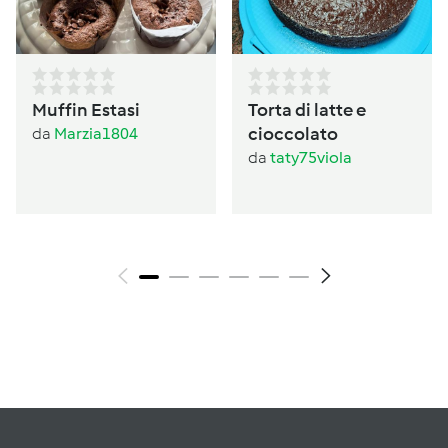
Muffin Estasi
Torta di latte e
cioccolato
da
Marzia1804
da
taty75viola