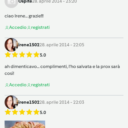
Ospite
28. aprile 2014 - 23:20
ciao Irene... grazie!!!
Accedi
o
registrati
irene1502
28. aprile 2014 - 22:05
5.0
ah dimenticavo... complimenti, l'ho salvata e la prox sarà
così!
Accedi
o
registrati
irene1502
28. aprile 2014 - 22:03
5.0