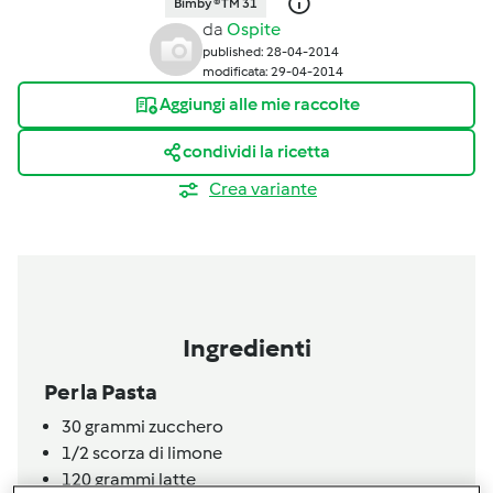
Bimby ® TM 31
da
Ospite
published: 28-04-2014
modificata: 29-04-2014
Aggiungi alle mie raccolte
condividi la ricetta
Crea variante
Ingredienti
Per la Pasta
30
grammi
zucchero
1/2
scorza di limone
120
grammi
latte