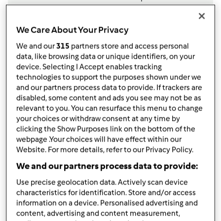
1
cucchiaino
di lievito per dolci
Aggiungi alla lista della spesa
We Care About Your Privacy
We and our
315
partners store and access personal
data, like browsing data or unique identifiers, on your
device. Selecting I Accept enables tracking
Accessori che ti serviranno
technologies to support the purposes shown under we
Spatola
and our partners process data to provide. If trackers are
acquista
disabled, some content and ads you see may not be as
relevant to you. You can resurface this menu to change
your choices or withdraw consent at any time by
Boccale Completo TM6
clicking the Show Purposes link on the bottom of the
acquista
webpage .Your choices will have effect within our
Website. For more details, refer to our Privacy Policy.
We and our partners process data to provide:
Use precise geolocation data. Actively scan device
characteristics for identification. Store and/or access
information on a device. Personalised advertising and
content, advertising and content measurement,