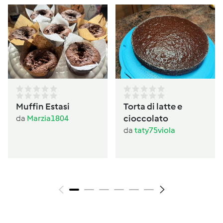
Muffin Estasi
Torta di latte e
cioccolato
da
Marzia1804
da
taty75viola