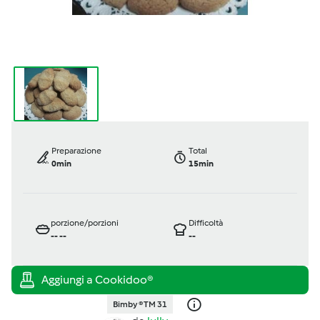
Preparazione
Total
0min
15min
porzione/porzioni
Difficoltà
--
--
--
Bimby ® TM 31