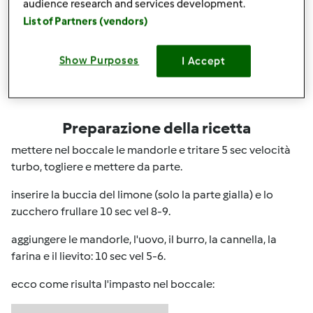
Condividi
le tue attività
audience research and services development.
List of Partners (vendors)
Questa ricetta mi interessa
Show Purposes
I Accept
Preparazione della ricetta
mettere nel boccale le mandorle e tritare 5 sec velocità
turbo, togliere e mettere da parte.
inserire la buccia del limone (solo la parte gialla) e lo
zucchero frullare 10 sec vel 8-9.
aggiungere le mandorle, l'uovo, il burro, la cannella, la
farina e il lievito: 10 sec vel 5-6.
ecco come risulta l'impasto nel boccale: