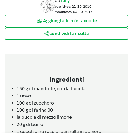
da
lully
published: 21-10-2010
modificata: 03-10-2013
Aggiungi alle mie raccolte
condividi la ricetta
Ingredienti
150
g
di mandorle,
con la buccia
1
uovo
100
g
di zucchero
100
g
di farina 00
la buccia di mezzo limone
20
g
di burro
1
cucchiaino raso
di cannella in polvere