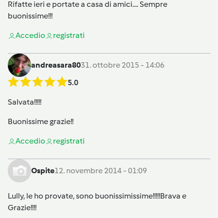
Rifatte ieri e portate a casa di amici.... Sempre
buonissime!!!
Accedi
o
registrati
andreasara80
31. ottobre 2015 - 14:06
5.0
Salvata!!!!!
Buonissime grazie!!
Accedi
o
registrati
Ospite
12. novembre 2014 - 01:09
Lully, le ho provate, sono buonissimissime!!!!!Brava e
Grazie!!!!