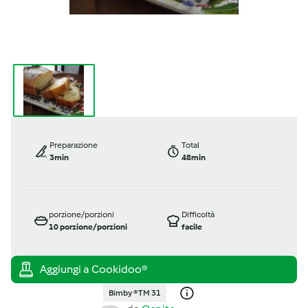
Preparazione
Total
3min
48min
porzione/porzioni
Difficoltà
10
porzione/porzioni
facile
Bimby ® TM 31