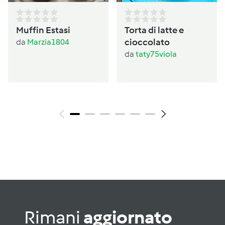
Muffin Estasi
Torta di latte e
cioccolato
da
Marzia1804
da
taty75viola
Rimani
aggiornato