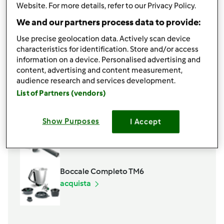
1
pizzico
sale
Website. For more details, refer to our Privacy Policy.
150
g
farina tipo 00
We and our partners process data to provide:
50
g
fecola
Use precise geolocation data. Actively scan device
1
bustina
lievito per dolci
characteristics for identification. Store and/or access
gocce di cioccolato,
o canditi (facoltativo)
information on a device. Personalised advertising and
Aggiungi alla lista della spesa
content, advertising and content measurement,
audience research and services development.
List of Partners (vendors)
Accessori che ti serviranno
Show Purposes
I Accept
Spatola
acquista
Boccale Completo TM6
acquista