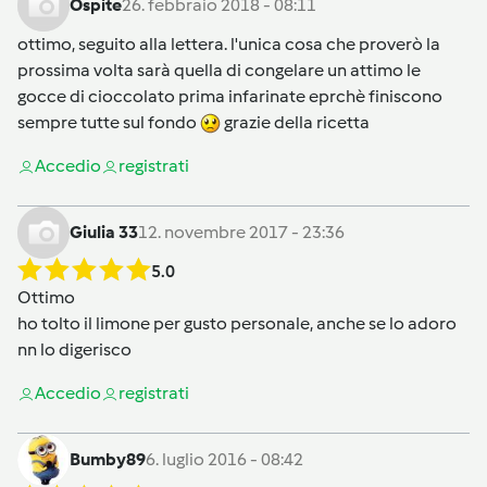
Ospite
26. febbraio 2018 - 08:11
ottimo, seguito alla lettera. l'unica cosa che proverò la
prossima volta sarà quella di congelare un attimo le
gocce di cioccolato prima infarinate eprchè finiscono
sempre tutte sul fondo
grazie della ricetta
Accedi
o
registrati
Giulia 33
12. novembre 2017 - 23:36
5.0
Ottimo
ho tolto il limone per gusto personale, anche se lo adoro
nn lo digerisco
Accedi
o
registrati
Bumby89
6. luglio 2016 - 08:42