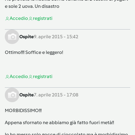
e sole 2 uova. Un disastro
Accedi
o
registrati
Ospite
9. aprile 2015 - 15:42
Ottimo!!!! Soffice e leggero!
Accedi
o
registrati
Ospite
7. aprile 2015 - 17:08
MORBIDISSIMO!!!
Appena sfornato ne abbiamo già fatto fuori metà!!
Io ho messo solo gocce di cioccolato ma è morbidissimo