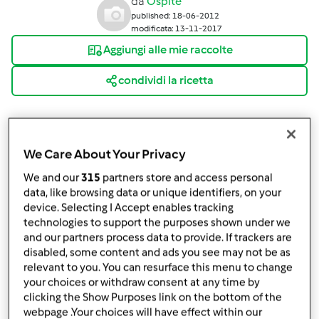
da
Ospite
published: 18-06-2012
modificata: 13-11-2017
Aggiungi alle mie raccolte
condividi la ricetta
We Care About Your Privacy
We and our
315
partners store and access personal
Ingredienti
data, like browsing data or unique identifiers, on your
device. Selecting I Accept enables tracking
plum cake con yogurt (senza burro)
technologies to support the purposes shown under we
and our partners process data to provide. If trackers are
3
uova
disabled, some content and ads you see may not be as
125
g
zucchero
relevant to you. You can resurface this menu to change
80
g
olio di semi di arachide
your choices or withdraw consent at any time by
1
vasetto
di yogurt bianco,
o alla frutta
clicking the Show Purposes link on the bottom of the
1
limone,
solo la buccia grattuggiata
webpage .Your choices will have effect within our