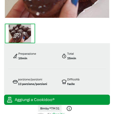
Preparazione
Total
10min
25min
porzione/porzioni
Difficoltà
12
porzione/porzioni
facile
Bimby ® TM 31