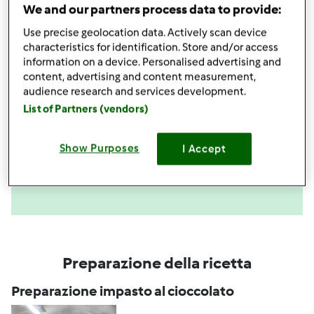
We and our partners process data to provide:
acquista
Use precise geolocation data. Actively scan device
characteristics for identification. Store and/or access
information on a device. Personalised advertising and
content, advertising and content measurement,
audience research and services development.
List of Partners (vendors)
Condividi
le tue attività
Show Purposes
I Accept
Questa ricetta mi interessa
Preparazione della ricetta
Preparazione impasto al cioccolato