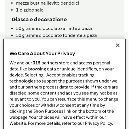
mezza bustina lievito per dolci
1
pizzico
sale
Glassa e decorazione
50
grammi
cioccolato al latte a pezzi
50
grammi
cioccolato fondente a pezzi
2
cucchiai
latte
Decorazione
We Care About Your Privacy
granella di zucchero
We and our
315
partners store and access personal
data, like browsing data or unique identifiers, on your
Aggiungi alla lista della spesa
device. Selecting I Accept enables tracking
technologies to support the purposes shown under we
and our partners process data to provide. If trackers are
disabled, some content and ads you see may not be as
Accessori che ti serviranno
relevant to you. You can resurface this menu to change
your choices or withdraw consent at any time by
Spatola
clicking the Show Purposes link on the bottom of the
acquista
webpage .Your choices will have effect within our
Website. For more details, refer to our Privacy Policy.
Boccale Completo TM6