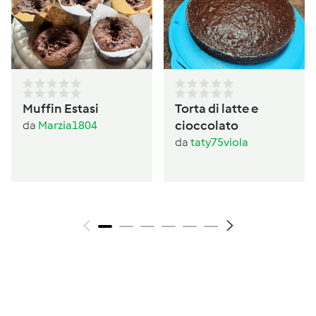
Muffin Estasi
Torta di latte e
cioccolato
da
Marzia1804
da
taty75viola