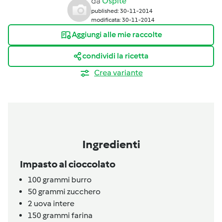
da
Ospite
published: 30-11-2014
modificata: 30-11-2014
Aggiungi alle mie raccolte
condividi la ricetta
Crea variante
Ingredienti
Impasto al cioccolato
100
grammi
burro
50
grammi
zucchero
2
uova intere
150
grammi
farina