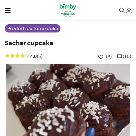
Prodotti da forno dolci
Sacher cupcake
4.0
(5)
(10)
(9)