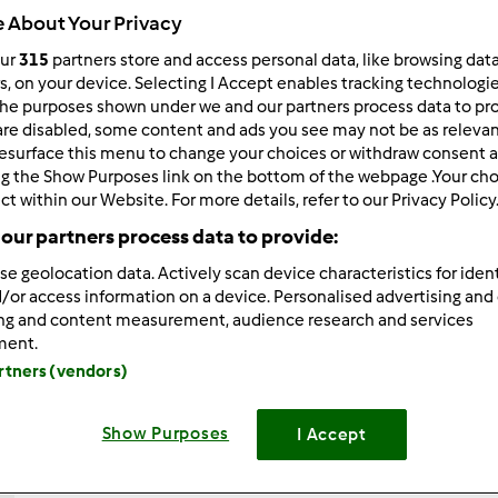
 About Your Privacy
Total
50min
our
315
partners store and access personal data, like browsing dat
rs, on your device. Selecting I Accept enables tracking technologi
he purposes shown under we and our partners process data to prov
are disabled, some content and ads you see may not be as relevan
porzione/porzioni
esurface this menu to change your choices or withdraw consent a
8
porzione/porzioni
ng the Show Purposes link on the bottom of the webpage .Your choi
ct within our Website. For more details, refer to our Privacy Policy
our partners process data to provide:
Difficoltà
se geolocation data. Actively scan device characteristics for ident
--
/or access information on a device. Personalised advertising and
ing and content measurement, audience research and services
ment.
artners (vendors)
Show Purposes
I Accept