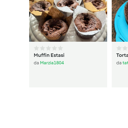
Muffin Estasi
Torta
da
Marzia1804
da
ta