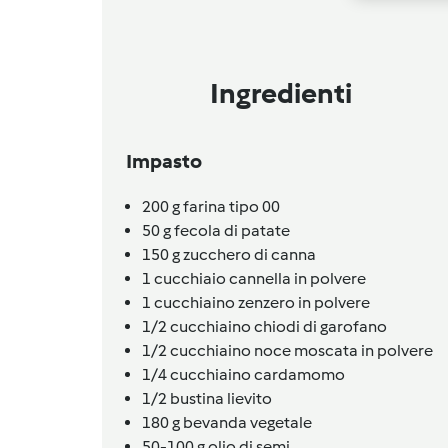
Ingredienti
Impasto
200
g
farina tipo 00
50
g
fecola di patate
150
g
zucchero di canna
1
cucchiaio
cannella in polvere
1
cucchiaino
zenzero in polvere
1/2
cucchiaino
chiodi di garofano
1/2
cucchiaino
noce moscata in polvere
1/4
cucchiaino
cardamomo
1/2
bustina
lievito
180
g
bevanda vegetale
50-100
g
olio di semi