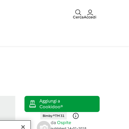
Cerca
Accedi
Bimby ® TM 31
da
Ospite
published: 14-01-2018