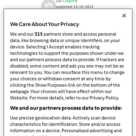
da
Ospite
published: 15-10-2012
modificata: 08-01-2013
Aggiungi alle mie raccolte
We Care About Your Privacy
condividi la ricetta
We and our
315
partners store and access personal
data, like browsing data or unique identifiers, on your
device. Selecting I Accept enables tracking
technologies to support the purposes shown under we
and our partners process data to provide. If trackers are
disabled, some content and ads you see may not be as
relevant to you. You can resurface this menu to change
your choices or withdraw consent at any time by
Ingredienti
clicking the Show Purposes link on the bottom of the
200 gr di mele
webpage .Your choices will have effect within our
100 gr di nocciole
Website. For more details, refer to our Privacy Policy.
un
cucchiaio
di succo di limone
We and our partners process data to provide:
50 gr di zucchero di canna integrale
Use precise geolocation data. Actively scan device
80 gr di farina tipo 1
characteristics for identification. Store and/or access
20 gr di cacao
information on a device. Personalised advertising and
4
uova