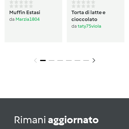
Muffin Estasi
Torta di latte e
cioccolato
da
Marzia1804
da
taty75viola
Rimani
aggiornato