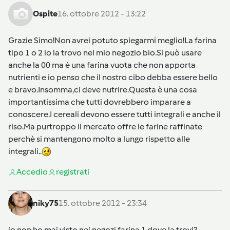
Ospite
16. ottobre 2012 - 13:22
Grazie Simo!Non avrei potuto spiegarmi meglio!La farina
tipo 1 o 2 io la trovo nel mio negozio bio.Si può usare
anche la 00 ma è una farina vuota che non apporta
nutrienti e io penso che il nostro cibo debba essere bello
e bravo.Insomma,ci deve nutrire.Questa è una cosa
importantissima che tutti dovrebbero imparare a
conoscere.I cereali devono essere tutti integrali e anche il
riso.Ma purtroppo il mercato offre le farine raffinate
perchè si mantengono molto a lungo rispetto alle
integrali..
Accedi
o
registrati
niky75
15. ottobre 2012 - 23:34
io non ho mai visto nei negozi farina 1 dove la trovi?