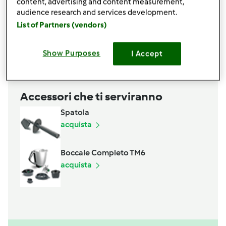
content, advertising and content measurement,
mezza
bustina
di,
cremortartaro
audience research and services development.
un
pizzico
di sale
List of Partners (vendors)
una spolverata di cannella e di vaniglia
Aggiungi alla lista della spesa
Show Purposes
I Accept
Accessori che ti serviranno
Spatola
acquista
Boccale Completo TM6
acquista