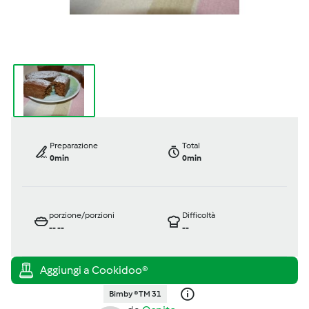
Preparazione
Total
0min
0min
porzione/porzioni
Difficoltà
--
--
--
Bimby ® TM 31