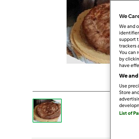
We Care
We and 
identifie
support t
trackers 
You can r
by clicki
have effe
We and 
Use preci
Store and
advertis
develop
List of P