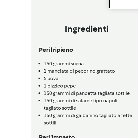
Ingredienti
Per il ripieno
150
grammi
sugna
1
manciata di pecorino grattato
5
uova
1
pizzico
pepe
150
grammi
di pancetta tagliata sottile
150
grammi
di salame tipo napoli
tagliato sottile
150
grammi
di galbanino tagliato a fette
sottili
Per l’impasto