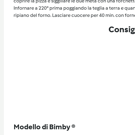
coprire la pizza e siggillare le due metà con una forche
Infornare a 220° prima poggiando la teglia a terra e quan
ripiano del forno. Lasciare cuocere per 40 min. con forno
Consig
Modello di Bimby ®