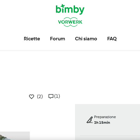
Ricette
Forum
Chi siamo
FAQ
(1)
(2)
Preparazione
2h 15min