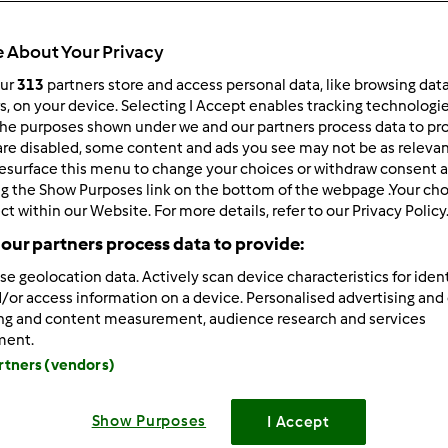
Total
2h 55min
 About Your Privacy
our
313
partners store and access personal data, like browsing dat
rs, on your device. Selecting I Accept enables tracking technologi
he purposes shown under we and our partners process data to prov
porzione/porzioni
10
fetta/fette
are disabled, some content and ads you see may not be as relevan
esurface this menu to change your choices or withdraw consent a
ng the Show Purposes link on the bottom of the webpage .Your choi
ct within our Website. For more details, refer to our Privacy Policy
Difficoltà
our partners process data to provide:
medio
se geolocation data. Actively scan device characteristics for ident
/or access information on a device. Personalised advertising and
ing and content measurement, audience research and services
ment.
artners (vendors)
Show Purposes
I Accept