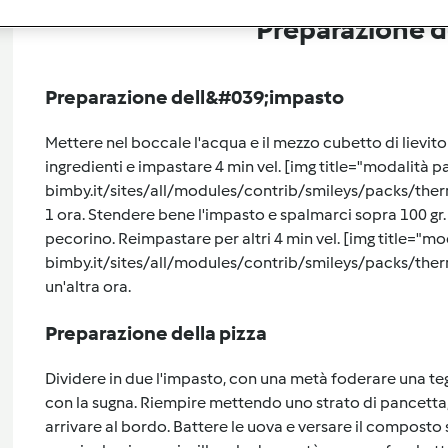
Preparazione de
Preparazione dell&#039;impasto
Mettere nel boccale l'acqua e il mezzo cubetto di lievito 2 
ingredienti e impastare 4 min vel. [img title="modalità p
bimby.it/sites/all/modules/contrib/smileys/packs/ther
1 ora. Stendere bene l'impasto e spalmarci sopra 100 gr.
pecorino. Reimpastare per altri 4 min vel. [img title="m
bimby.it/sites/all/modules/contrib/smileys/packs/ther
un'altra ora.
Preparazione della pizza
Dividere in due l'impasto, con una metà foderare una te
con la sugna. Riempire mettendo uno strato di pancetta,
arrivare al bordo. Battere le uova e versare il composto s