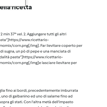
lla ricetta
min 37° vel. 2. Aggiungere tutti gli altri
asta"]https://www.ricettario-
momix/corn.png[/img]. Far lievitare coperto per
 di sugna, un pò di pepe e una manciata di
odalità pasta"]https://www.ricettario-
momix/corn.png[/img]e lasciare lievitare per
glia fino ai bordi, precedentemente imburrata
 uno di galbanino ed uno di salame fino ad
opra gli stati. Con l'altra metà dell'impasto