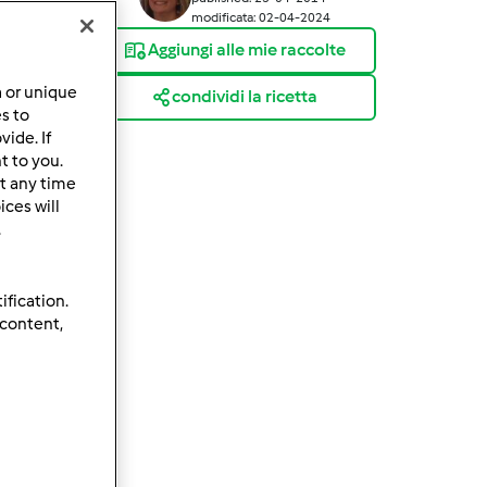
modificata: 02-04-2024
Aggiungi alle mie raccolte
a or unique
condividi la ricetta
es to
ide. If
t to you.
t any time
ces will
.
ification.
 content,