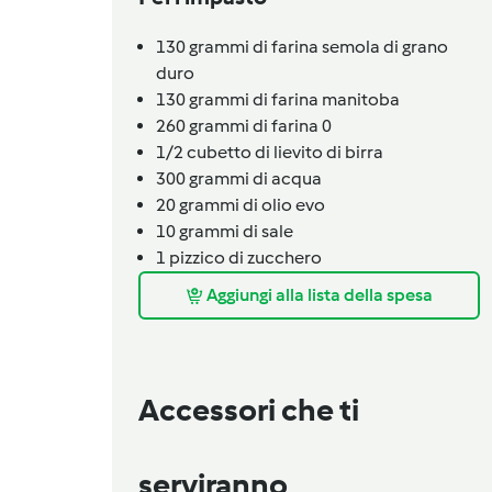
130
grammi
di farina semola di grano
duro
130
grammi
di farina manitoba
260
grammi
di farina 0
1/2
cubetto
di lievito di birra
300
grammi
di acqua
20
grammi
di olio evo
10
grammi
di sale
1
pizzico
di zucchero
Aggiungi alla lista della spesa
Accessori che ti
serviranno