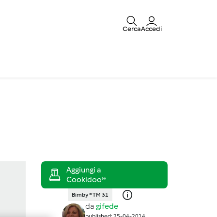
Cerca
Accedi
Bimby ® TM 31
da
gifede
published: 25-04-2014