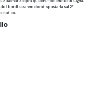
tta. Spalmare sopra qualche fiocchetto di sugna.
do i bordi saranno dorati spostarla sul 2°
 statico.
lio