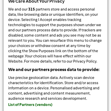
We Care About Your Privacy
Bimby ® TM 5
We and our
315
partners store and access personal
da
Monica Botteon
data, like browsing data or unique identifiers, on your
published: 14-03-2020
device. Selecting I Accept enables tracking
Aggiungi alle mie raccolte
technologies to support the purposes shown under we
and our partners process data to provide. If trackers are
condividi la ricetta
disabled, some content and ads you see may not be as
relevant to you. You can resurface this menu to change
Crea variante
your choices or withdraw consent at any time by
clicking the Show Purposes link on the bottom of the
webpage .Your choices will have effect within our
Website. For more details, refer to our Privacy Policy.
We and our partners process data to provide:
Use precise geolocation data. Actively scan device
Ingredienti
characteristics for identification. Store and/or access
information on a device. Personalised advertising and
Taralli pugliesi al vino con curcuma e
content, advertising and content measurement,
audience research and services development.
semi di papavero
List of Partners (vendors)
150
g
farina di semola di grano duro