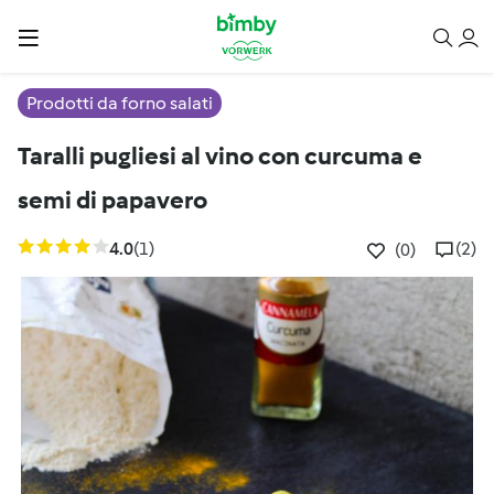
Prodotti da forno salati
Taralli pugliesi al vino con curcuma e
semi di papavero
4.0
(1)
(2)
(0)