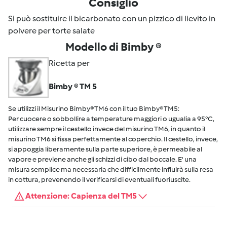
Consiglio
Si può sostituire il bicarbonato con un pizzico di lievito in
polvere per torte salate
Modello di Bimby ®
Ricetta per
Bimby ® TM 5
Se utilizzi il Misurino Bimby® TM6 con il tuo Bimby® TM5:
Per cuocere o sobbollire a temperature maggiori o ugualia a 95°C,
utilizzare sempre il cestello invece del misurino TM6, in quanto il
misurino TM6 si fissa perfettamente al coperchio. Il cestello, invece,
si appoggia liberamente sulla parte superiore, è permeabile al
vapore e previene anche gli schizzi di cibo dal boccale. E' una
misura semplice ma necessaria che difficilmente influirà sulla resa
in cottura, prevenendo il verificarsi di eventuali fuoriuscite.
Attenzione: Capienza del TM5