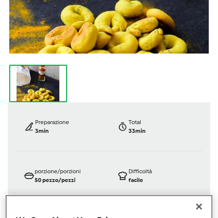
Preparazione
Total
3min
33min
porzione/porzioni
Difficoltà
50
pezzo/pezzi
facile