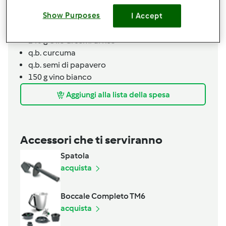
350
g
farina 00
Show Purposes
I Accept
2
cucchiaini rasi
sale fino
1
pizzico
bicarbonato di sodio
140
g
Olio di semi di riso
q.b.
curcuma
q.b.
semi di papavero
150
g
vino bianco
Aggiungi alla lista della spesa
Accessori che ti serviranno
Spatola
acquista
Boccale Completo TM6
acquista