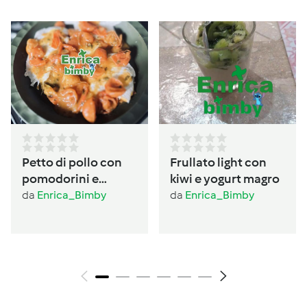
Petto di pollo con
Frullato light con
pomodorini e
kiwi e yogurt magro
basilico
da
Enrica_Bimby
da
Enrica_Bimby