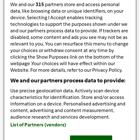
da
Enrica_Bimby
We and our
315
partners store and access personal
published: 14-02-2024
data, like browsing data or unique identifiers, on your
device. Selecting I Accept enables tracking
Aggiungi alle mie raccolte
technologies to support the purposes shown under we
and our partners process data to provide. If trackers are
condividi la ricetta
disabled, some content and ads you see may not be as
Crea variante
relevant to you. You can resurface this menu to change
your choices or withdraw consent at any time by
clicking the Show Purposes link on the bottom of the
webpage .Your choices will have effect within our
Website. For more details, refer to our Privacy Policy.
We and our partners process data to provide:
Ingredienti
Use precise geolocation data. Actively scan device
characteristics for identification. Store and/or access
Risotto senza sale con olive verdi
information on a device. Personalised advertising and
q.b.
Olive verdi dei nocciolate
content, advertising and content measurement,
audience research and services development.
80
g
Riso classico
List of Partners (vendors)
q.b.
acqua
Aggiungi alla lista della spesa