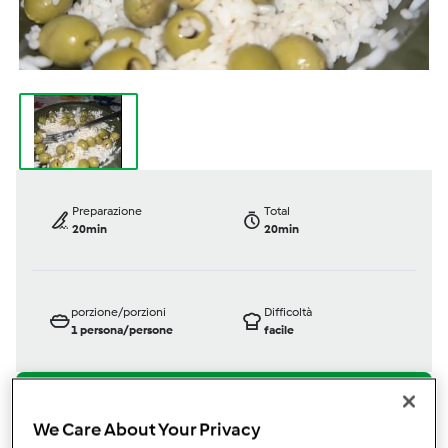
Preparazione
Total
20min
20min
porzione/porzioni
Difficoltà
1
persona/persone
facile
We Care About Your Privacy
Bimby ® TM 6
Bimby ® TM 5
Bimby ® TM 31