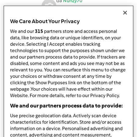
da
Nunzy70
published: 25-10-2015
modificata: 25-10-2015
We Care About Your Privacy
Aggiungi alle mie raccolte
We and our
315
partners store and access personal
condividi la ricetta
data, like browsing data or unique identifiers, on your
device. Selecting I Accept enables tracking
Crea variante
technologies to support the purposes shown under we
and our partners process data to provide. If trackers are
disabled, some content and ads you see may not be as
relevant to you. You can resurface this menu to change
your choices or withdraw consent at any time by
clicking the Show Purposes link on the bottom of the
Ingredienti
webpage .Your choices will have effect within our
Website. For more details, refer to our Privacy Policy.
per la salsa
We and our partners process data to provide:
75
grammi
prezzemolo,
fresco e lavato
Use precise geolocation data. Actively scan device
1
uovo sodo
characteristics for identification. Store and/or access
100
grammi
olio extra vergine d'oliva
information on a device. Personalised advertising and
3
filetti
d'acciuga
content, advertising and content measurement,