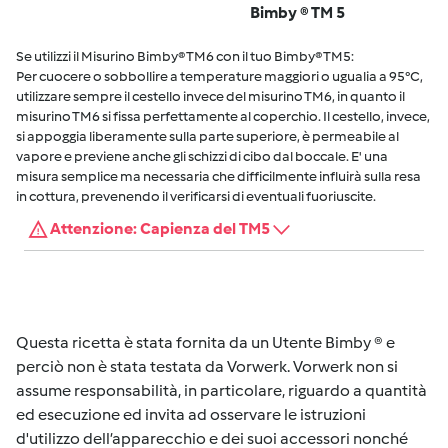
Bimby ® TM 5
Se utilizzi il Misurino Bimby® TM6 con il tuo Bimby® TM5:
Per cuocere o sobbollire a temperature maggiori o ugualia a 95°C,
utilizzare sempre il cestello invece del misurino TM6, in quanto il
misurino TM6 si fissa perfettamente al coperchio. Il cestello, invece,
si appoggia liberamente sulla parte superiore, è permeabile al
vapore e previene anche gli schizzi di cibo dal boccale. E' una
misura semplice ma necessaria che difficilmente influirà sulla resa
in cottura, prevenendo il verificarsi di eventuali fuoriuscite.
Attenzione: Capienza del TM5
Questa ricetta è stata fornita da un Utente Bimby ® e
perciò non è stata testata da Vorwerk. Vorwerk non si
assume responsabilità, in particolare, riguardo a quantità
ed esecuzione ed invita ad osservare le istruzioni
d'utilizzo dell’apparecchio e dei suoi accessori nonché