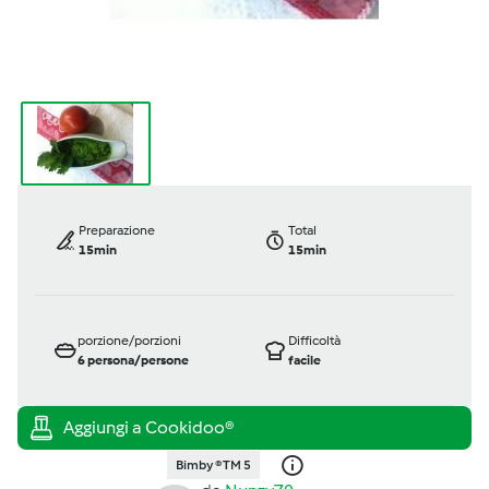
Preparazione
Total
15min
15min
porzione/porzioni
Difficoltà
6
persona/persone
facile
Bimby ® TM 5