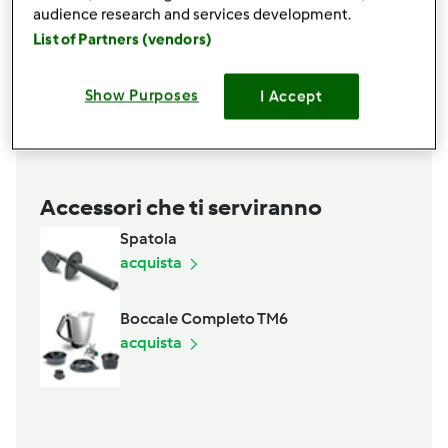
30
grammi
pane raffermo bagnato con aceto
audience research and services development.
10
grammi
di sale
List of Partners (vendors)
pepe,
facoltativo
1
spicchio
aglio,
facoltativo
Show Purposes
I Accept
Aggiungi alla lista della spesa
Accessori che ti serviranno
Spatola
acquista
Boccale Completo TM6
acquista