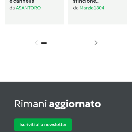
e cannella
sfincione
palermitano
da
ASANTORO
da
Marzia1804
Rimani
aggiornato
Iscriviti alla newsletter