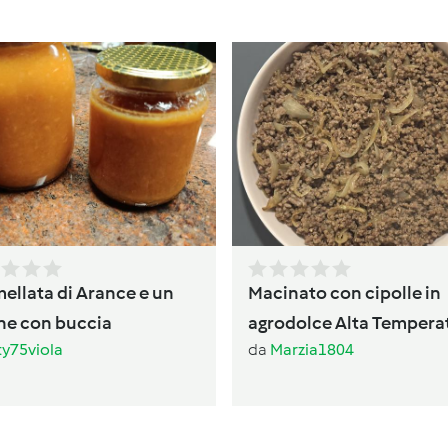
ellata di Arance e un
Macinato con cipolle in
ne con buccia
agrodolce Alta Tempera
ty75viola
da
Marzia1804
TM7