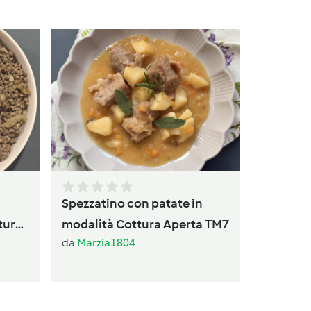
Hamburge
da
maggy
Spezzatino con patate in
tura
modalità Cottura Aperta TM7
da
Marzia1804