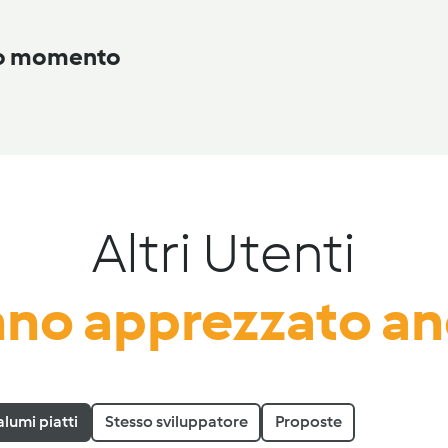
to momento
Altri Utenti
no apprezzato a
alumi piatti
Stesso sviluppatore
Proposte