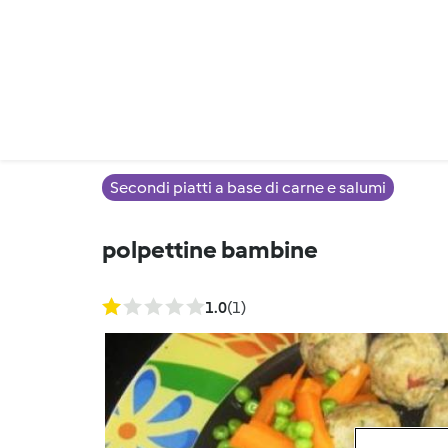
Secondi piatti a base di carne e salumi
polpettine bambine
1.0
(1)