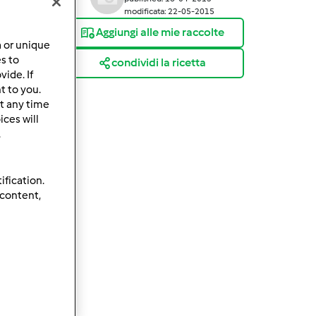
modificata: 22-05-2015
Aggiungi alle mie raccolte
a or unique
es to
condividi la ricetta
ide. If
t to you.
t any time
ces will
.
ification.
 content,