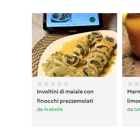
Involtini di maiale con
Marm
finocchi prezzemolati
limo
da
Arabella
da
ta