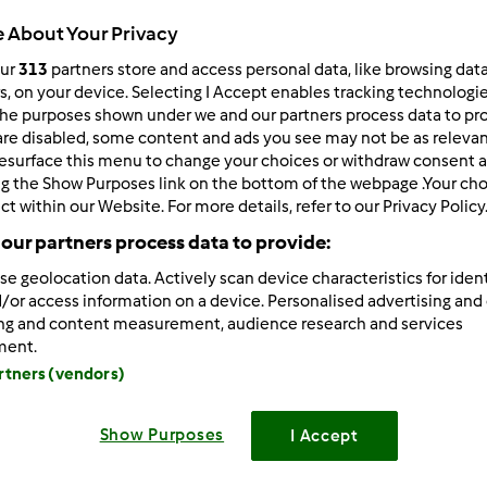
Total
 About Your Privacy
35min
our
313
partners store and access personal data, like browsing dat
rs, on your device. Selecting I Accept enables tracking technologi
he purposes shown under we and our partners process data to prov
are disabled, some content and ads you see may not be as relevan
porzione/porzioni
4
persona/persone
esurface this menu to change your choices or withdraw consent a
ng the Show Purposes link on the bottom of the webpage .Your choi
ct within our Website. For more details, refer to our Privacy Policy
our partners process data to provide:
Difficoltà
facile
se geolocation data. Actively scan device characteristics for ident
/or access information on a device. Personalised advertising and
ing and content measurement, audience research and services
ment.
artners (vendors)
Show Purposes
I Accept