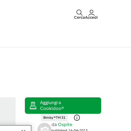
Cerca
Accedi
Bimby ® TM 31
da
Ospite
published: 16-04-2013