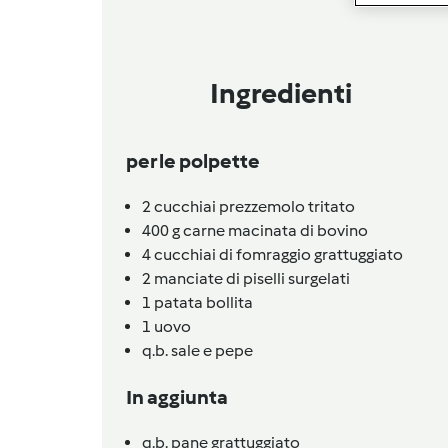
Ingredienti
per le polpette
2
cucchiai
prezzemolo tritato
400
g
carne macinata di bovino
4
cucchiai
di fomraggio grattuggiato
2
manciate di piselli surgelati
1
patata bollita
1
uovo
q.b.
sale e pepe
In aggiunta
q.b.
pane grattuggiato