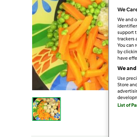
We Care
We and 
identifie
support t
trackers 
You can r
by clicki
have effe
We and 
Use preci
Store and
advertis
develop
List of P