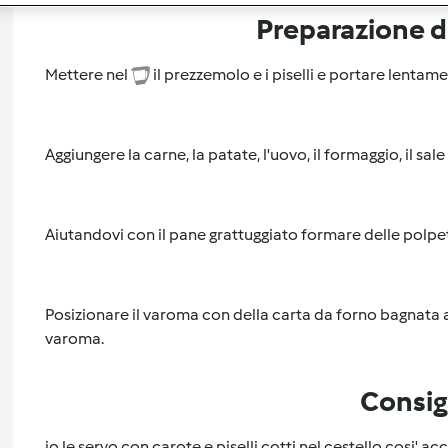
Preparazione de
Mettere nel
il prezzemolo e i piselli e portare lentame
Aggiungere la carne, la patate, l'uovo, il formaggio, il sale
Aiutandovi con il pane grattuggiato formare delle polpetti
Posizionare il varoma con della carta da forno bagnata a
varoma.
Consig
io le servo con carote e piselli cotti nel cestello cosi' ac