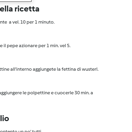
lla ricetta
nte a vel. 10 per 1 minuto.
 e il pepe azionare per 1 min. vel 5.
ne all'interno aggiungete la fettina di wusterl.
ggiungere le polpettine e cuocerle 30 min. a
lio
contento un po' tutti