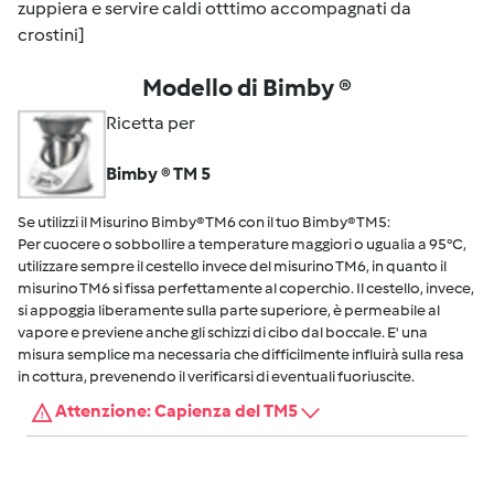
zuppiera e servire caldi otttimo accompagnati da
crostini]
Modello di Bimby ®
Ricetta per
Bimby ® TM 5
Se utilizzi il Misurino Bimby® TM6 con il tuo Bimby® TM5:
Per cuocere o sobbollire a temperature maggiori o ugualia a 95°C,
utilizzare sempre il cestello invece del misurino TM6, in quanto il
misurino TM6 si fissa perfettamente al coperchio. Il cestello, invece,
si appoggia liberamente sulla parte superiore, è permeabile al
vapore e previene anche gli schizzi di cibo dal boccale. E' una
misura semplice ma necessaria che difficilmente influirà sulla resa
in cottura, prevenendo il verificarsi di eventuali fuoriuscite.
Attenzione: Capienza del TM5