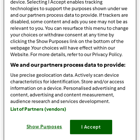
device. Selecting I Accept enables tracking
condividi la ricetta
technologies to support the purposes shown under we
and our partners process data to provide. If trackers are
Crea variante
disabled, some content and ads you see may not be as
relevant to you. You can resurface this menu to change
your choices or withdraw consent at any time by
clicking the Show Purposes link on the bottom of the
webpage .Your choices will have effect within our
Website. For more details, refer to our Privacy Policy.
Ingredienti
We and our partners process data to provide:
Ad esempio: per l’impasto
Use precise geolocation data. Actively scan device
characteristics for identification. Store and/or access
1kg
fetta
funghi
information on a device. Personalised advertising and
500g
patate
content, advertising and content measurement,
3
foglie
alloro
audience research and services development.
3
foglie
basilico
List of Partners (vendors)
1
cipolla
1
spicchio
aglio
Show Purposes
I Accept
1
gambo
sedano
sale