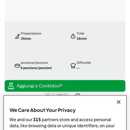
Preparazione
Total
35min
35min
porzione/porzioni
Difficoltà
0
porzione/porzioni
--
Bimby ® TM 5
da
Ospite
published: 05-11-2014
We Care About Your Privacy
modificata: 05-11-2014
We and our
315
partners store and access personal
Aggiungi alle mie raccolte
data, like browsing data or unique identifiers, on your