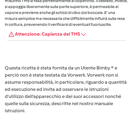
misurino TM6 si fissa perfettamente al coperchio. Il cestello, invece,
si appoggia liberamente sulla parte superiore, è permeabile al
vapore e previene anche gli schizzi di cibo dal boccale. E' una
misura semplice ma necessaria che difficilmente influirà sulla resa
in cottura, prevenendo il verificarsi di eventuali fuoriuscite.
Attenzione: Capienza del TM5
Questa ricetta è stata fornita da un Utente Bimby ® e
perciò non è stata testata da Vorwerk. Vorwerk non si
assume responsabilità, in particolare, riguardo a quantità
ed esecuzione ed invita ad osservare le istruzioni
d'utilizzo dell’apparecchio e dei suoi accessori nonché
quelle sulla sicurezza, descritte nel nostro manuale
istruzioni.