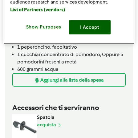
audience research and services development.
2
patate
List of Partners (vendors)
1
cipolla
1
dado
vegetale
q.b.
sale e pepe
Show Purposes
I Accept
30
grammi
olio extravergine di oliva
60
grammi
Parmigiano reggiano
1
peperoncino,
facoltativo
1
cucchiai
concentrato di pomodoro,
Oppure 5
pomodorini freschi a metà
600
grammi
acqua
Aggiungi alla lista della spesa
Accessori che ti serviranno
Spatola
acquista