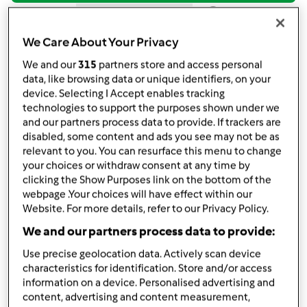
Bimby ® TM 6
Bimby ® TM 5
da
ilcucchiaiodoro
We Care About Your Privacy
published: 15-01-2020
We and our
315
partners store and access personal
Aggiungi alle mie raccolte
data, like browsing data or unique identifiers, on your
device. Selecting I Accept enables tracking
condividi la ricetta
technologies to support the purposes shown under we
Crea variante
and our partners process data to provide. If trackers are
disabled, some content and ads you see may not be as
relevant to you. You can resurface this menu to change
your choices or withdraw consent at any time by
clicking the Show Purposes link on the bottom of the
webpage .Your choices will have effect within our
Website. For more details, refer to our Privacy Policy.
Ingredienti
We and our partners process data to provide:
Zuppa semplice di cavolo cappuccio
Use precise geolocation data. Actively scan device
characteristics for identification. Store and/or access
contest ricette "leggere"
information on a device. Personalised advertising and
600
grammi
cavolo cappuccio
content, advertising and content measurement,