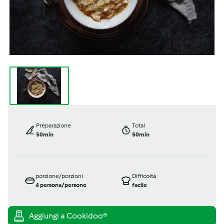
Preparazione
Total
50min
50min
porzione/porzioni
Difficoltà
4
persona/persone
facile