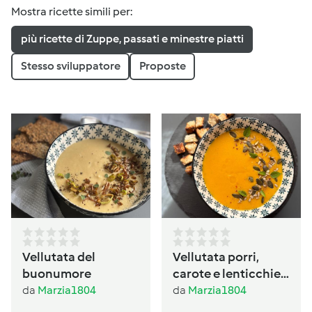
Mostra ricette simili per:
più ricette di Zuppe, passati e minestre piatti
Stesso sviluppatore
Proposte
Vellutata del
Vellutata porri,
buonumore
carote e lenticchie
al profumo di
da
Marzia1804
da
Marzia1804
basilico