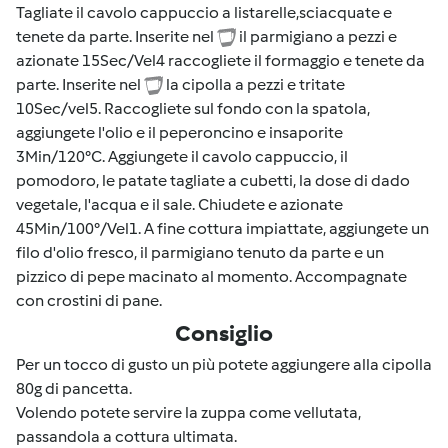
Tagliate il cavolo cappuccio a listarelle,sciacquate e
tenete da parte. Inserite nel
il parmigiano a pezzi e
azionate 15Sec/Vel4 raccogliete il formaggio e tenete da
parte. Inserite nel
la cipolla a pezzi e tritate
10Sec/vel5. Raccogliete sul fondo con la spatola,
aggiungete l'olio e il peperoncino e insaporite
3Min/120°C. Aggiungete il cavolo cappuccio, il
pomodoro, le patate tagliate a cubetti, la dose di dado
vegetale, l'acqua e il sale. Chiudete e azionate
45Min/100°/Vel1. A fine cottura impiattate, aggiungete un
filo d'olio fresco, il parmigiano tenuto da parte e un
pizzico di pepe macinato al momento. Accompagnate
con crostini di pane.
Consiglio
Per un tocco di gusto un più potete aggiungere alla cipolla
80g di pancetta.
Volendo potete servire la zuppa come vellutata,
passandola a cottura ultimata.