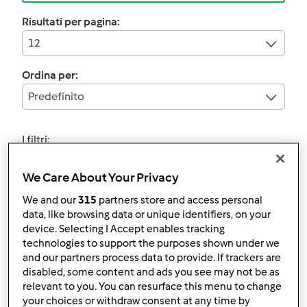
Risultati per pagina:
12
Ordina per:
Predefinito
I filtri:
Conservazione
We Care About Your Privacy
Annulla
We and our
315
partners store and access personal
data, like browsing data or unique identifiers, on your
device. Selecting I Accept enables tracking
4.6
(5)
technologies to support the purposes shown under we
Sugo della nonna
and our partners process data to provide. If trackers are
disabled, some content and ads you see may not be as
pomodoro e basilico
relevant to you. You can resurface this menu to change
da
Ospite
your choices or withdraw consent at any time by