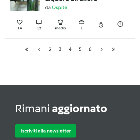
da
Ospite
14
12
medio
1
2
3
4
5
6
Rimani
aggiornato
Iscriviti alla newsletter