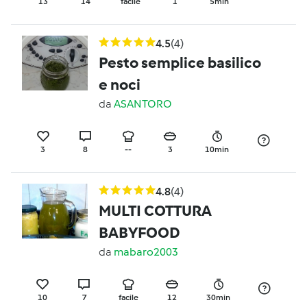
13
14
facile
1
5min
4.5
(4)
Pesto semplice basilico
e noci
da
ASANTORO
3
8
--
3
10min
4.8
(4)
MULTI COTTURA
BABYFOOD
da
mabaro2003
10
7
facile
12
30min