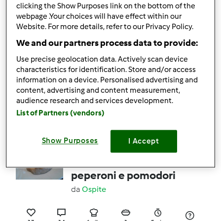
clicking the Show Purposes link on the bottom of the
webpage .Your choices will have effect within our
10
5
facile
15
50min
Website. For more details, refer to our Privacy Policy.
We and our partners process data to provide:
5.0
(4)
Use precise geolocation data. Actively scan device
Liquore caffè mou
characteristics for identification. Store and/or access
information on a device. Personalised advertising and
da
ASANTORO
content, advertising and content measurement,
audience research and services development.
List of Partners (vendors)
6
27
medio
1
30min
Show Purposes
I Accept
4.8
(4)
Crema vegana di
peperoni e pomodori
da
Ospite