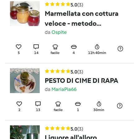
5.0
(3)
Marmellata con cottura
veloce - metodo
alternativo a quello
da
Ospite
tradizionale
5
14
facile
4
12h 40min
5.0
(3)
PESTO DI CIME DI RAPA
da
MariaPia66
2
13
facile
1
30min
5.0
(3)
Liquore all'alloro