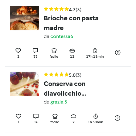
4.7
(3)
Brioche con pasta
madre
da
contessa6
2
33
facile
12
17h 15min
5.0
(3)
Conserva con
diavolicchio
(peperoncino)
da
grazia.5
1
16
facile
2
1h 30min