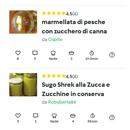
4.5
(4)
marmellata di pesche
con zucchero di canna
da
Ospite
8
3
facile
2
1h 0min
4.5
(4)
Sugo Shrek alla Zucca e
Zucchine in conserva
da
Robyberta84
5
1
facile
4
45min