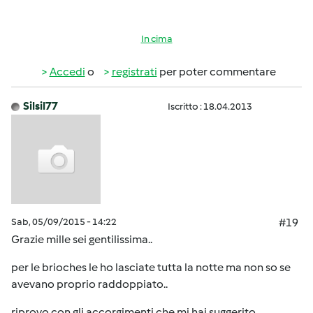
In cima
Accedi
o
registrati
per poter commentare
Silsil77
Iscritto : 18.04.2013
Sab, 05/09/2015 - 14:22
#19
Grazie mille sei gentilissima..
per le brioches le ho lasciate tutta la notte ma non so se
avevano proprio raddoppiato..
riprovo con gli accorgimenti che mi hai suggerito..