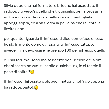
Silvia dopo che hai formato le brioche hai aspettato il
raddoppio vero?? quello che ti consiglio, per la prossima
voltra è di coprirle con la pellicola x alimenti, gliela
appoggi sopra, così nn si crea la pellicina che rallenta la
lievitazione.
per quanto riguarda il rinfresco ti dico come faccio io: se
ho già in mente come utilizzarla la rinfresco tutta, se
invece nn la devo usare ne prendo 100 g e rinfresco quelli.
qui sul forum ci sono molte ricette per il riciclo della pm
che si scarta, se vuoi ti incollo qualche link, io ci faccio il
pane di solito!!!
il rinfresco rinforzato è ok, puoi metterla nel frigo appena
ha raddoppiato!!!