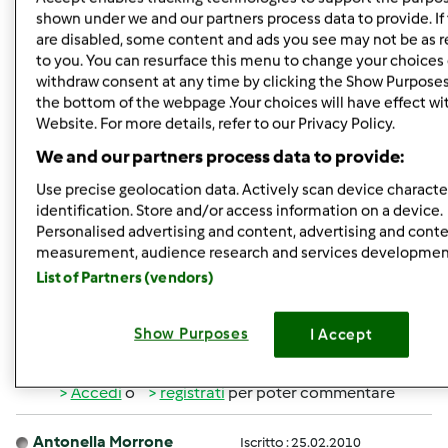
ciotola con sopra la pellicola e mio marito inizia ad
shown under we and our partners process data to provide. If 
essere stufo di vederla sempre in mezzo ai piedi come
are disabled, some content and ads you see may not be as r
dice lui (perchè non ho un posto nelle ante della cucina
to you. You can resurface this menu to change your choices 
dove metterla e nel micro ho dovuto smettere perchè mi
withdraw consent at any time by clicking the Show Purposes
the bottom of the webpage .Your choices will have effect wi
restava dentro un odoraccio che quando aprivi ti
Website. For more details, refer to our Privacy Policy.
stendeva!)
We and our partners process data to provide:
cosa devo fare per renderla adatta alla panificazione
Use precise geolocation data. Actively scan device character
ecc???? sono un pò stufa di avere sempre l'impegno del
identification. Store and/or access information on a device.
rinfresco ogni due giorni per poi non avere nessun
Personalised advertising and content, advertising and cont
"beneficio"
measurement, audience research and services developmen
List of Partners (vendors)
qualche consiglio?????
Show Purposes
I Accept
In cima
Accedi
o
registrati
per poter commentare
Antonella Morrone
Iscritto : 25.02.2010