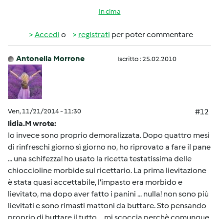
In cima
Accedi
o
registrati
per poter commentare
Antonella Morrone
Iscritto : 25.02.2010
Ven, 11/21/2014 - 11:30
#12
lidia.M wrote:
Io invece sono proprio demoralizzata. Dopo quattro mesi
di rinfreschi giorno sì giorno no, ho riprovato a fare il pane
... una schifezza! ho usato la ricetta testatissima delle
chioccioline morbide sul ricettario. La prima lievitazione
è stata quasi accettabile, l'impasto era morbido e
lievitato, ma dopo aver fatto i panini ... nulla! non sono più
lievitati e sono rimasti mattoni da buttare. Sto pensando
proprio di buttare il tutto ... mi scoccia perchè comunque