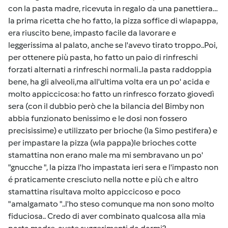
con la pasta madre, ricevuta in regalo da una panettiera…
Ia prima ricetta che ho fatto, la pizza soffice di wlapappa,
era riuscito bene, impasto facile da lavorare e
leggerissima al palato, anche se l'avevo tirato troppo..Poi,
per ottenere più pasta, ho fatto un paio di rinfreschi
forzati alternati a rinfreschi normali..la pasta raddoppia
bene, ha gli alveoli,ma all'ultima volta era un po' acida e
molto appiccicosa: ho fatto un rinfresco forzato giovedì
sera (con il dubbio però che la bilancia del Bimby non
abbia funzionato benissimo e le dosi non fossero
precisissime) e utilizzato per brioche (la Simo pestifera) e
per impastare la pizza (wla pappa)le brioches cotte
stamattina non erano male ma mi sembravano un po'
"gnucche ", la pizza l'ho impastata ieri sera e l'impasto non
é praticamente cresciuto nella notte e più ch e altro
stamattina risultava molto appiccicoso e poco
"amalgamato "..l'ho steso comunque ma non sono molto
fiduciosa.. Credo di aver combinato qualcosa alla mia