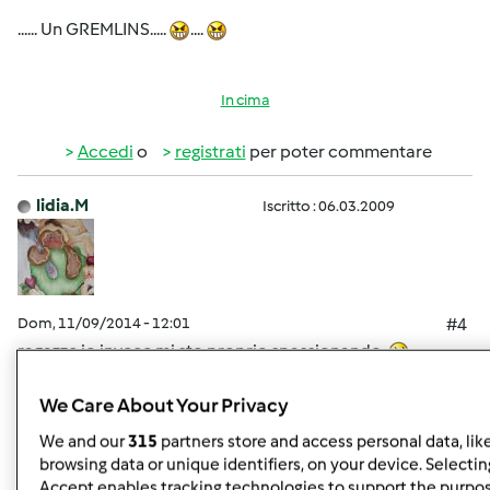
...... Un GREMLINS.....
....
In cima
Accedi
o
registrati
per poter commentare
lidia.M
Iscritto : 06.03.2009
Dom, 11/09/2014 - 12:01
#4
ragazze io invece mi sto proprio spassionando
ho iniziato a fine luglio quest'avventura tutta gasata ... ma
We Care About Your Privacy
a tutt'oggi continuo a rinfrescarla e basta ... faccio ogni
We and our
315
partners store and access personal data, lik
tanto i grissini ma niente di più perchè non lievita ancora
browsing data or unique identifiers, on your device. Selecting
in 3 ore. Tra l'altro ce l'ho ancora fuori dal frigo nella
Accept enables tracking technologies to support the purpo