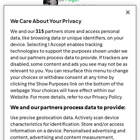
published: 30-05-2024
Aggiungi alle mie raccolte
We Care About Your Privacy
condividi la ricetta
We and our
315
partners store and access personal
data, like browsing data or unique identifiers, on your
Crea variante
device. Selecting I Accept enables tracking
technologies to support the purposes shown under we
and our partners process data to provide. If trackers are
disabled, some content and ads you see may not be as
relevant to you. You can resurface this menu to change
your choices or withdraw consent at any time by
clicking the Show Purposes link on the bottom of the
Ingredienti
webpage .Your choices will have effect within our
Website. For more details, refer to our Privacy Policy.
Friggione a cottura lenta
We and our partners process data to provide:
1
Kilo cipolle dorate
10
grammi
strutto
Use precise geolocation data. Actively scan device
10
grammi
sale grosso
characteristics for identification. Store and/or access
10
grammi
zucchero
information on a device. Personalised advertising and
content, advertising and content measurement,
100
grammi
pomodori pelati