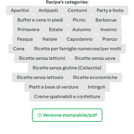
Recipe's categories:
Aperitivi
Antipasti
Contorni
Party e feste
Buffet e cene in piedi
Picnic
Barbecue
Primavera
Estate
Autunno
Inverno
Pasqua
Natale
Capodanno
Pranzo
Cena
Ricette per famiglie numerose/per molti
Ricette senza latticini
Ricette senza uova
Ricette senza glutine (Celiachia)
Ricette senza lattosio
Ricette economiche
Piatti a base di verdure
Intingoli
Creme spalmabili e confetture
Versione stampabile/pdf