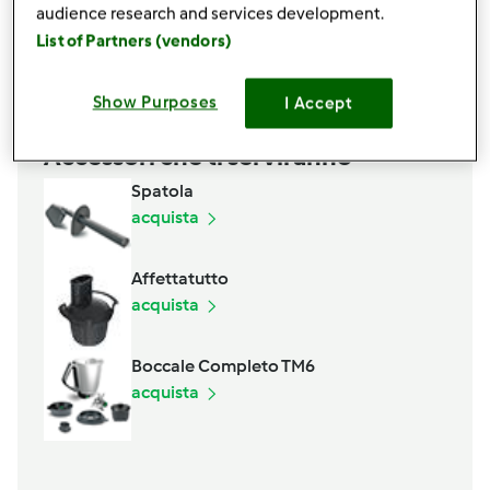
audience research and services development.
sale pepe qb
List of Partners (vendors)
Aggiungi alla lista della spesa
Show Purposes
I Accept
Accessori che ti serviranno
Spatola
acquista
Affettatutto
acquista
Boccale Completo TM6
acquista