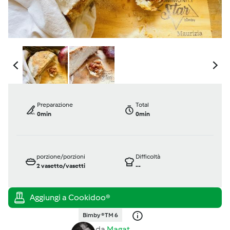
Preparazione
Total
0min
0min
porzione/porzioni
Difficoltà
2
vasetto/vasetti
--
Bimby ® TM 6
da
Magat