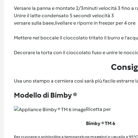
Versare la panna e montate 2/3minuti velocità 3 fino a r
Unire il latte condensato 5 secondi velocità 3
versare sulla baee,livellare e riporre in freezer per 4 ore
Mettere nel boccale il cioccolato tritato il burro e l'acq
Decorare la torta con il cioccolato fuso e unire le nocci
Consig
Usa uno stampo a cerniera così sarà più facile estrarre l
Modello di Bimby ®
Ricetta per
Bimby ® TM 6
Per cuocere o sobbollire a temperature maggiori o ugualia a 95°C, 