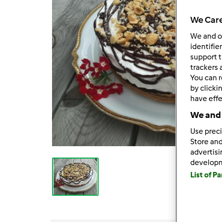
We Care
We and 
identifie
support t
trackers 
You can r
by clicki
have effe
We and 
Use preci
Store and
advertis
develop
List of P