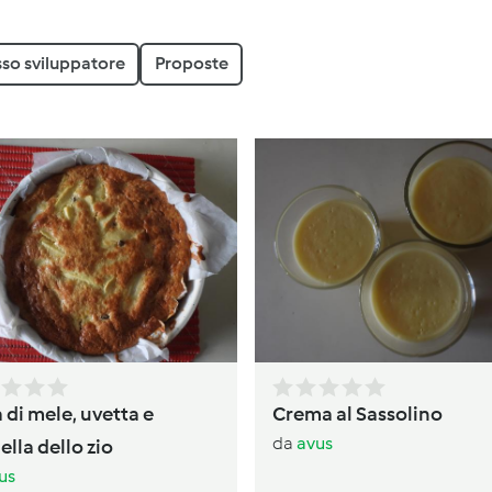
sso sviluppatore
Proposte
 di mele, uvetta e
Crema al Sassolino
da
avus
lla dello zio
us