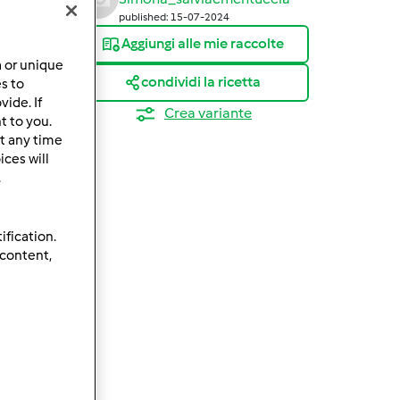
published: 15-07-2024
Aggiungi alle mie raccolte
a or unique
condividi la ricetta
es to
ide. If
Crea variante
t to you.
t any time
ces will
.
ification.
 content,