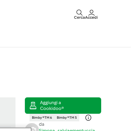
Cerca
Accedi
Bimby ® TM 6
Bimby ® TM 5
da
Simona_salviaementuccia