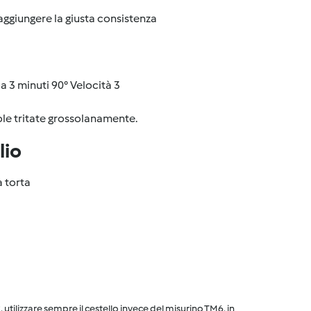
aggiungere la giusta consistenza
ua 3 minuti 90° Velocità 3
ole tritate grossolanamente.
lio
a torta
utilizzare sempre il cestello invece del misurino TM6, in