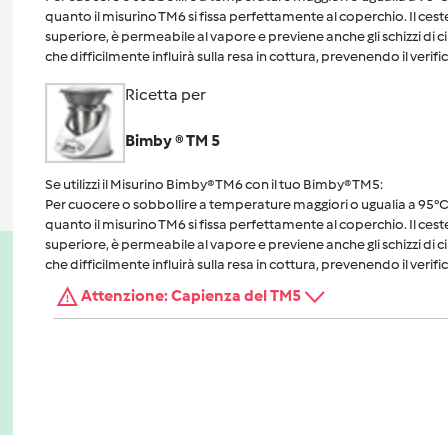
quanto il misurino TM6 si fissa perfettamente al coperchio. Il cest
superiore, è permeabile al vapore e previene anche gli schizzi di 
che difficilmente influirà sulla resa in cottura, prevenendo il verific
Ricetta per
Bimby ® TM 5
Se utilizzi il Misurino Bimby® TM6 con il tuo Bimby® TM5:
Per cuocere o sobbollire a temperature maggiori o ugualia a 95°C, 
quanto il misurino TM6 si fissa perfettamente al coperchio. Il cest
superiore, è permeabile al vapore e previene anche gli schizzi di 
che difficilmente influirà sulla resa in cottura, prevenendo il verific
Attenzione: Capienza del TM5