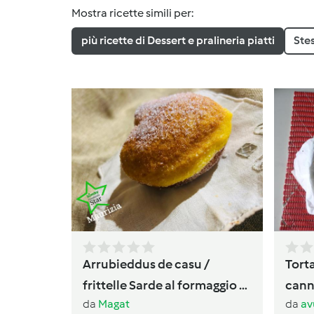
Mostra ricette simili per:
più ricette di Dessert e pralineria piatti
Ste
Arrubieddus de casu /
Torta
frittelle Sarde al formaggio di
canne
da
Magat
da
av
carnevale