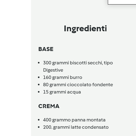
Ingredienti
BASE
300
grammi
biscotti secchi,
tipo
Digestive
160
grammi
burro
80
grammi
cioccolato fondente
15
grammi
acqua
CREMA
400
grammo
panna montata
200.
grammi
latte condensato