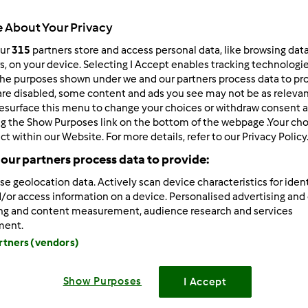
Total
 About Your Privacy
4h 30min
our
315
partners store and access personal data, like browsing dat
rs, on your device. Selecting I Accept enables tracking technologi
he purposes shown under we and our partners process data to prov
porzione/porzioni
are disabled, some content and ads you see may not be as relevan
12
fetta/fette
esurface this menu to change your choices or withdraw consent a
ng the Show Purposes link on the bottom of the webpage .Your choi
ct within our Website. For more details, refer to our Privacy Policy
our partners process data to provide:
Difficoltà
facile
se geolocation data. Actively scan device characteristics for ident
/or access information on a device. Personalised advertising and
ing and content measurement, audience research and services
ment.
artners (vendors)
Show Purposes
I Accept