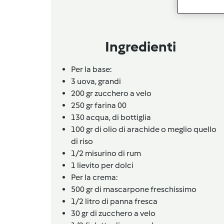
Ingredienti
Per la base:
3
uova,
grandi
200 gr zucchero a velo
250 gr farina 00
130
acqua,
di bottiglia
100 gr di olio di arachide o meglio quello
di riso
1/2 misurino di rum
1 lievito per dolci
Per la crema:
500 gr di mascarpone freschissimo
1/2
litro
di panna fresca
30 gr di zucchero a velo