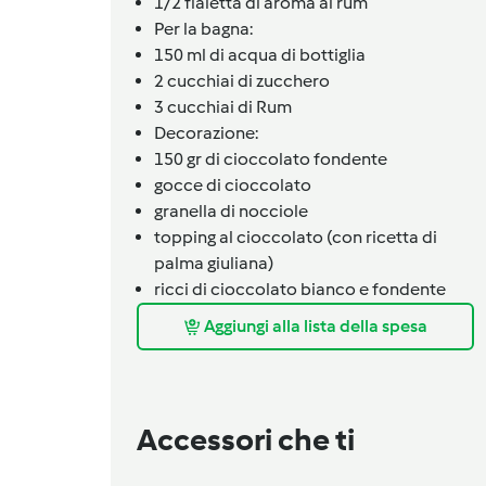
1/2 fialetta di aroma al rum
Per la bagna:
150 ml di acqua di bottiglia
2
cucchiai
di zucchero
3
cucchiai
di Rum
Decorazione:
150 gr di cioccolato fondente
gocce di cioccolato
granella di nocciole
topping al cioccolato (con ricetta di
palma giuliana)
ricci di cioccolato bianco e fondente
Aggiungi alla lista della spesa
Accessori che ti