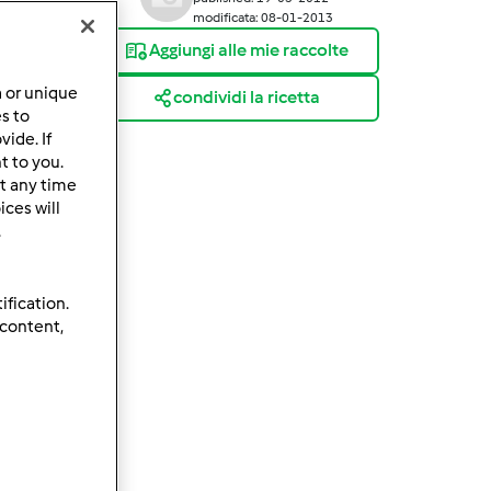
modificata: 08-01-2013
Aggiungi alle mie raccolte
a or unique
condividi la ricetta
es to
ide. If
t to you.
t any time
ces will
.
ification.
 content,