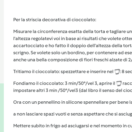
Per la striscia decorativa di cioccolato:
Misurare la circonferenza esatta della torta e tagliare un
l'altezza regolatevi voi in base ai risultati che volete ott
accartocciato e ho fatto il doppio dell'altezza della tor
scrigno. Se volete solo un bordino, per contenere ad ese
anche una bella composizione di fiori freschi alzate di 2
Tritiamo il cioccolato: spezzettare e inserire nel
: 8 se
Fondiamo il cioccolato: 3 min/50°/vel 3, aprire il
racco
impostare altri 3 min /50°/vel3 (dal libro il senso del cio
Ora con un pennellino in silicone spennellare per bene la
a non lasciare spazi vuoti e senza aspettare che si asciug
Mettere subito in frigo ad asciugarsi e nel momento in cui