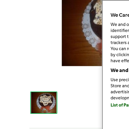
We Care
We and 
identifie
support t
trackers 
You can r
by clicki
have effe
We and 
Use preci
Store and
advertis
develop
List of P