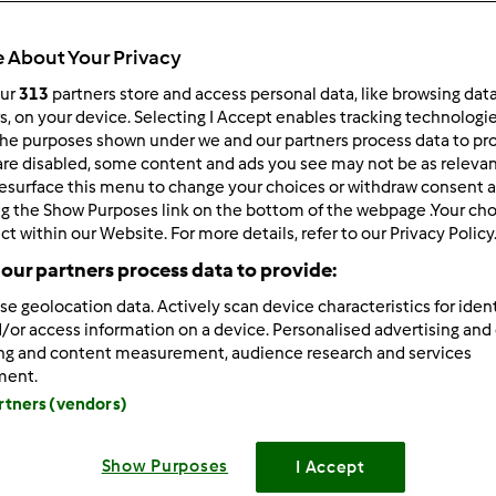
Total
0min
 About Your Privacy
our
313
partners store and access personal data, like browsing dat
rs, on your device. Selecting I Accept enables tracking technologi
he purposes shown under we and our partners process data to prov
porzione/porzioni
--
--
are disabled, some content and ads you see may not be as relevan
esurface this menu to change your choices or withdraw consent a
ng the Show Purposes link on the bottom of the webpage .Your choi
ct within our Website. For more details, refer to our Privacy Policy
Difficoltà
our partners process data to provide:
--
se geolocation data. Actively scan device characteristics for ident
/or access information on a device. Personalised advertising and
ing and content measurement, audience research and services
ment.
artners (vendors)
Show Purposes
I Accept