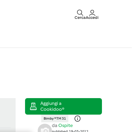
Cerca
Accedi
Bimby ® TM 31
da
Ospite
published: 19-03-2012