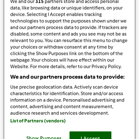
da
monicascat
We and our
315
partners store and access personal
published: 22-04-2020
data, like browsing data or unique identifiers, on your
modificata: 29-04-2020
device. Selecting I Accept enables tracking
technologies to support the purposes shown under we
Aggiungi alle mie raccolte
and our partners process data to provide. If trackers are
disabled, some content and ads you see may not be as
condividi la ricetta
relevant to you. You can resurface this menu to change
your choices or withdraw consent at any time by
clicking the Show Purposes link on the bottom of the
webpage .Your choices will have effect within our
Website. For more details, refer to our Privacy Policy.
We and our partners process data to provide:
Ingredienti
Use precise geolocation data. Actively scan device
characteristics for identification. Store and/or access
PREPARAZIONE COUS COUS
information on a device. Personalised advertising and
250
grammi
cous cous precotto
content, advertising and content measurement,
1
cucchiaino
brodo vegetale
audience research and services development.
250
grammi
acqua
List of Partners (vendors)
PREPARAZIONE CONDIMENTO
Show Purposes
I Accept