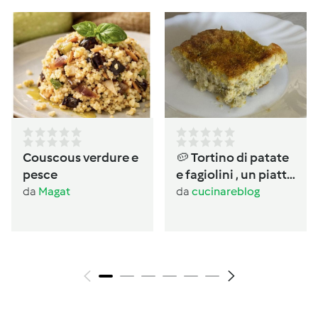
Couscous verdure e
🥔 Tortino di patate
pesce
e fagiolini , un piatto
completo salvacena
da
Magat
da
cucinareblog