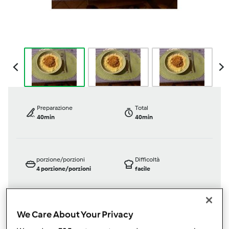
Preparazione
Total
40min
40min
porzione/porzioni
Difficoltà
4
porzione/porzioni
facile
We Care About Your Privacy
Bimby ® TM 31