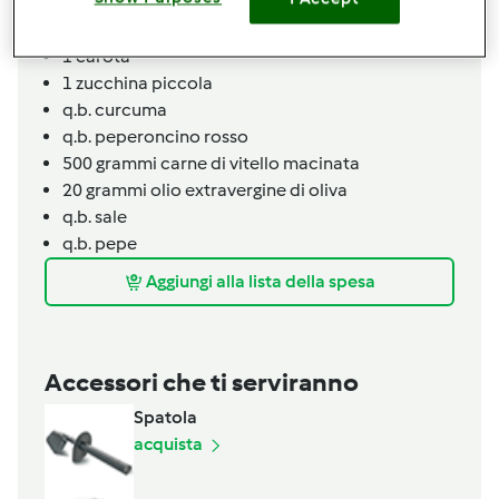
10
pomodorini ciliegia
1
cipolla bianca media
1
carota
1
zucchina piccola
q.b.
curcuma
q.b.
peperoncino rosso
500
grammi
carne di vitello macinata
20
grammi
olio extravergine di oliva
q.b.
sale
q.b.
pepe
Aggiungi alla lista della spesa
Accessori che ti serviranno
Spatola
acquista