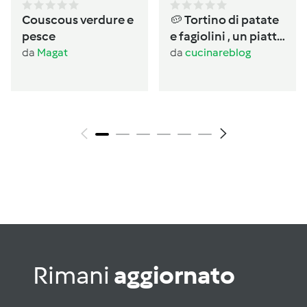
Couscous verdure e
🥔 Tortino di patate
pesce
e fagiolini , un piatto
completo salvacena
da
Magat
da
cucinareblog
Rimani
aggiornato