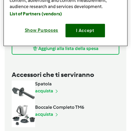
content, advertising and content measurement,
50
grammi
speck
audience research and services development.
1000
grammi
acqua
List of Partners (vendors)
80
grammi
orzo perlato,
lavato e scolato
1
patate
Show Purposes
I Accept
Grana Padano
erba cipollina
Aggiungi alla lista della spesa
Accessori che ti serviranno
Spatola
acquista
Boccale Completo TM6
acquista