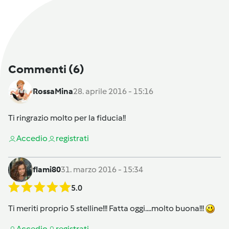
Commenti
(6)
RossaMina
28. aprile 2016 - 15:16
Ti ringrazio molto per la fiducia!!
Accedi
o
registrati
flami80
31. marzo 2016 - 15:34
5.0
Ti meriti proprio 5 stelline!!! Fatta oggi....molto buona!!!
Accedi
o
registrati