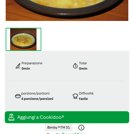
Preparazione
Total
0min
0min
porzione/porzioni
Difficoltà
4
porzione/porzioni
facile
Bimby ® TM 31