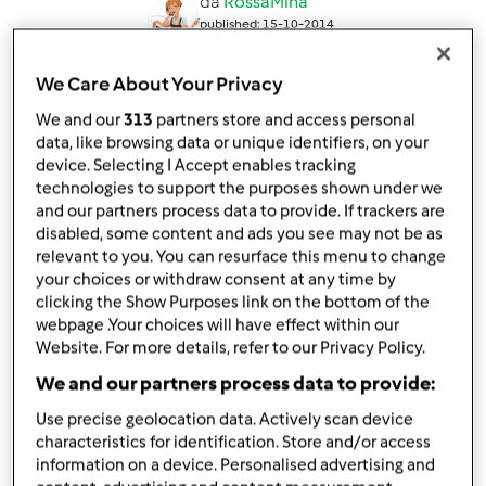
da
RossaMina
published: 15-10-2014
modificata: 20-02-2017
Aggiungi alle mie raccolte
We Care About Your Privacy
We and our
313
partners store and access personal
condividi la ricetta
data, like browsing data or unique identifiers, on your
Crea variante
device. Selecting I Accept enables tracking
technologies to support the purposes shown under we
and our partners process data to provide. If trackers are
disabled, some content and ads you see may not be as
relevant to you. You can resurface this menu to change
your choices or withdraw consent at any time by
clicking the Show Purposes link on the bottom of the
Ingredienti
webpage .Your choices will have effect within our
Website. For more details, refer to our Privacy Policy.
Ingredienti per la minestra
We and our partners process data to provide:
2
carote
mezza
cipolla
Use precise geolocation data. Actively scan device
characteristics for identification. Store and/or access
15
grammi
olio
information on a device. Personalised advertising and
1
cucchiai
dado Bimby