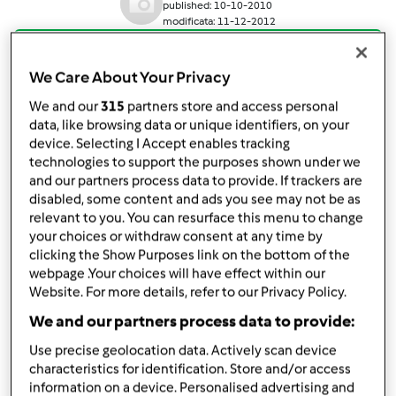
published: 10-10-2010
modificata: 11-12-2012
Aggiungi alle mie raccolte
We Care About Your Privacy
condividi la ricetta
We and our
315
partners store and access personal
data, like browsing data or unique identifiers, on your
device. Selecting I Accept enables tracking
technologies to support the purposes shown under we
and our partners process data to provide. If trackers are
disabled, some content and ads you see may not be as
Ingredienti
relevant to you. You can resurface this menu to change
your choices or withdraw consent at any time by
Per gli gnocchi:
clicking the Show Purposes link on the bottom of the
800
g
di patate,
a fette (peso al netto)
webpage .Your choices will have effect within our
700
g
di acqua
Website. For more details, refer to our Privacy Policy.
sale q.b.
We and our partners process data to provide:
200
g
di farina tipo 0
Use precise geolocation data. Actively scan device
100
g
di farina di castagne
characteristics for identification. Store and/or access
1
uovo
information on a device. Personalised advertising and