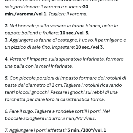
sale,posizionare il varoma e cuocere
30
min./varoma/vel.1.
Togliere il varoma.
2.
Nel boccale pulito versare la farina bianca, unire le
papate bollenti e frullare:
10 sec./vel. 5.
3.
Aggiungere la farina di castagne, l' uovo, il parmigiano e
un pizzico di sale fino, impastare:
10 sec./vel 3.
4.
Versare l' impasto sulla spianatoia infarinata, formare
una palla con le mani infarinate.
5.
Con piccole porzioni di impasto formare dei rotolini di
pasta del diametro di 2 cm. Tagliare i rotolini ricavando
tanti piccoli gnocchi. Passare i gnochi sui rebbi di una
forchetta per dare loro la caratteristica forma.
6. Fare il sugo. Tagliare a rondelle sottili i porri. Nel
boccale sciogliere il burro: 3 min./90°/vel1.
7. Aggiungere i porri affettati:
3 min./100°/vel. 1