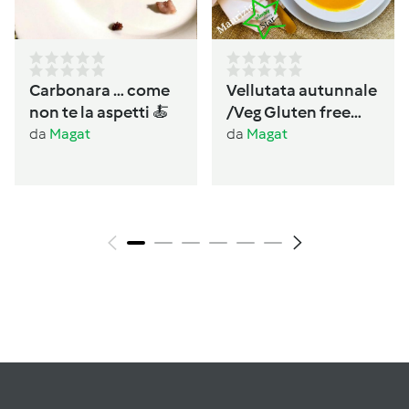
Carbonara … come
Vellutata autunnale
non te la aspetti 🍝
/Veg Gluten free
Lactos free
da
Magat
da
Magat