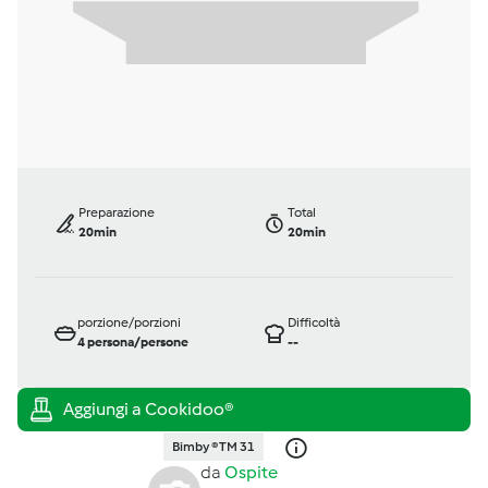
Preparazione
Total
20min
20min
porzione/porzioni
Difficoltà
4
persona/persone
--
Bimby ® TM 31
da
Ospite