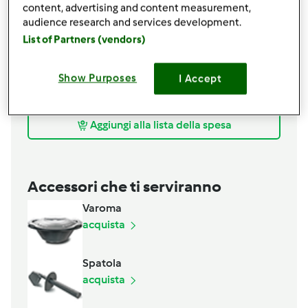
20
g
di Parmigiano
content, advertising and content measurement,
Per il sugo:
audience research and services development.
200
g
di porri,
( la parte bianca)
List of Partners (vendors)
30
g
di burro,
morbido
100
di latte intero
Show Purposes
I Accept
sale e pepe q.b.
150
g
di speck
Aggiungi alla lista della spesa
Accessori che ti serviranno
Varoma
acquista
Spatola
acquista