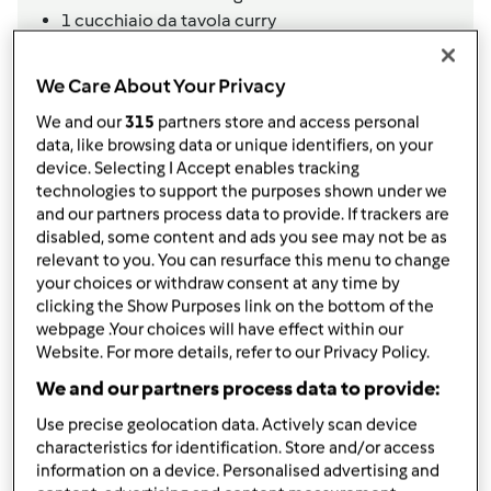
1 cucchiaio da tavola curry
Aggiungi alla lista della spesa
We Care About Your Privacy
We and our
315
partners store and access personal
data, like browsing data or unique identifiers, on your
Accessori che ti serviranno
device. Selecting I Accept enables tracking
Spatola
technologies to support the purposes shown under we
and our partners process data to provide. If trackers are
acquista
disabled, some content and ads you see may not be as
relevant to you. You can resurface this menu to change
Boccale Completo TM6
your choices or withdraw consent at any time by
acquista
clicking the Show Purposes link on the bottom of the
webpage .Your choices will have effect within our
Website. For more details, refer to our Privacy Policy.
We and our partners process data to provide:
Use precise geolocation data. Actively scan device
characteristics for identification. Store and/or access
information on a device. Personalised advertising and