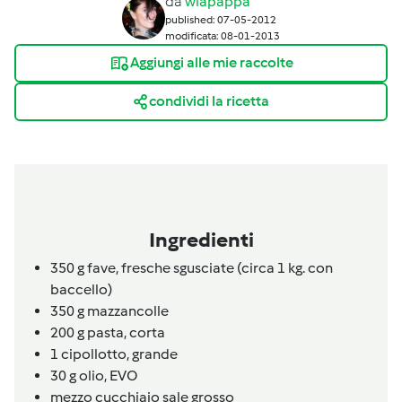
da
wlapappa
published: 07-05-2012
modificata: 08-01-2013
Aggiungi alle mie raccolte
condividi la ricetta
Ingredienti
350
g
fave,
fresche sgusciate (circa 1 kg. con
baccello)
350
g
mazzancolle
200
g
pasta,
corta
1
cipollotto,
grande
30
g
olio,
EVO
mezzo
cucchiaio
sale grosso