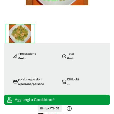
Preparazione
Total
0min
0min
porzione/porzioni
Difficoltà
3
persona/persone
--
Bimby ® TM 31