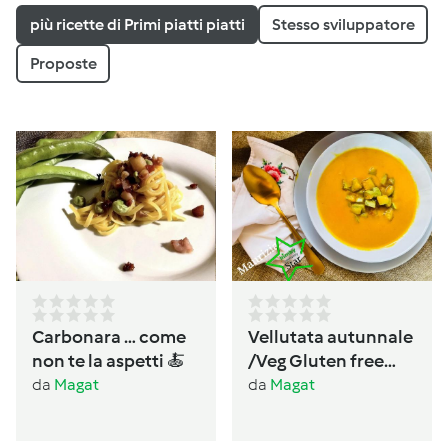
più ricette di Primi piatti piatti
Stesso sviluppatore
Proposte
Carbonara … come
Vellutata autunnale
non te la aspetti 🍝
/Veg Gluten free
Lactos free
da
Magat
da
Magat