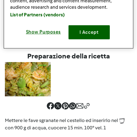
Condividi
le tue attività
content, advertising and content measurement,
audience research and services development.
Questa ricetta mi interessa
List of Partners (vendors)
Show Purposes
I Accept
Preparazione della ricetta
Mettere le fave sgranate nel cestello ed inserirlo nel
con 900 g di acqua, cuocere 15 min. 100° vel. 1