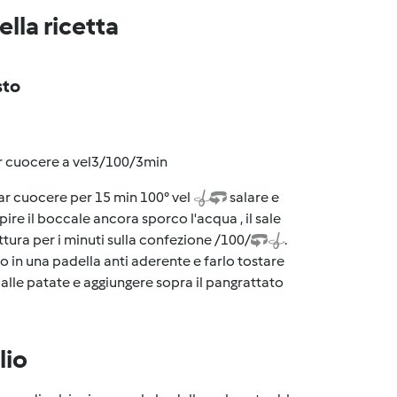
lla ricetta
sto
 far cuocere a vel3/100/3min
far cuocere per 15 min 100° vel
salare e
ire il boccale ancora sporco l'acqua , il sale
ttura per i minuti sulla confezione /100/
.
 in una padella anti aderente e farlo tostare
alle patate e aggiungere sopra il pangrattato
lio