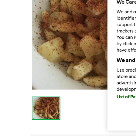
We Care
We and 
identifie
support t
trackers 
You can r
by clicki
have effe
We and 
Use preci
Store and
advertis
develop
List of P