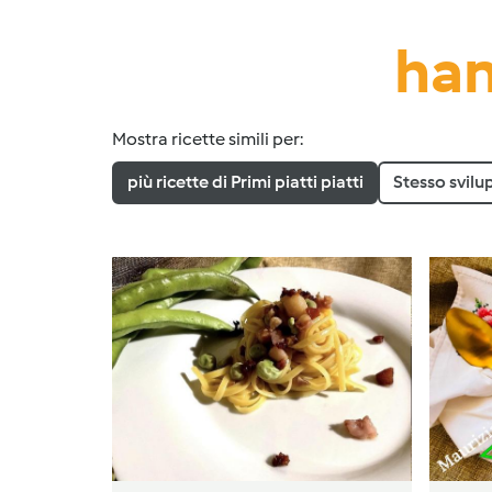
han
Mostra ricette simili per:
più ricette di Primi piatti piatti
Stesso svilu