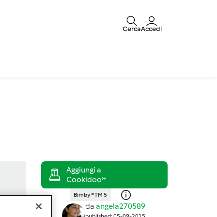
Cerca
Accedi
Bimby ® TM 5
da
angela270589
published: 05-09-2015