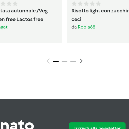
utata autunnale /Veg
Risotto light con zucchi
en free Lactos free
ceci
gat
da
Robia68
rnato
Iscriviti alla newsletter