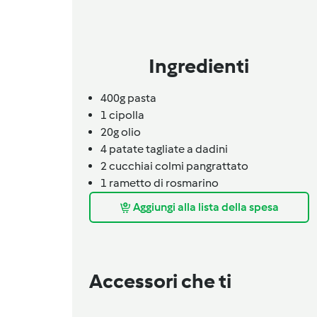
Ingredienti
400g
pasta
1
cipolla
20g
olio
4
patate tagliate a dadini
2
cucchiai colmi
pangrattato
1
rametto di rosmarino
Aggiungi alla lista della spesa
Accessori che ti