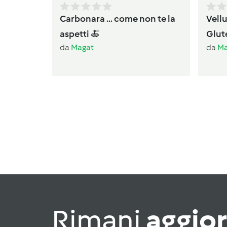
Carbonara … come non te la
Vell
aspetti 🍝
Glut
da
Magat
da
Ma
Rimani
aggio