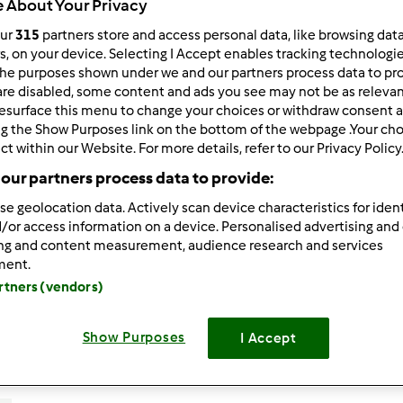
 About Your Privacy
Total
our
315
partners store and access personal data, like browsing dat
20min
rs, on your device. Selecting I Accept enables tracking technologi
he purposes shown under we and our partners process data to prov
are disabled, some content and ads you see may not be as relevan
esurface this menu to change your choices or withdraw consent a
porzione/porzioni
ng the Show Purposes link on the bottom of the webpage .Your choi
4
porzione/porzioni
ct within our Website. For more details, refer to our Privacy Policy
our partners process data to provide:
se geolocation data. Actively scan device characteristics for ident
Difficoltà
facile
/or access information on a device. Personalised advertising and
ing and content measurement, audience research and services
ment.
artners (vendors)
Show Purposes
I Accept