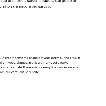
 po di salsiccia senza la budella e al posto drl
 piatto sará ancora piu gustoso
utilizzare sempre il cestello invece del misurino TM6, in
ello, invece, si appoggia liberamente sulla parte
cibo dal boccale. E' una misura semplice ma necessaria
arsi di eventuali fuoriuscite.