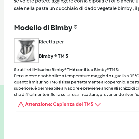
se volete potete aggingere con la cipolla e l'olio anche un
sale nella pasta un cucchiaio di dado vegetale bimby , il
Modello di Bimby ®
Ricetta per
Bimby ® TM 5
Se utilizzi il Misurino Bimby® TM6 con il tuo Bimby® TM5:
Per cuocere o sobbollire a temperature maggiori o ugualia a 95°C, 
quanto il misurino TM6 si fissa perfettamente al coperchio. Il cest
superiore, è permeabile al vapore e previene anche gli schizzi di 
che difficilmente influirà sulla resa in cottura, prevenendo il verific
Attenzione: Capienza del TM5