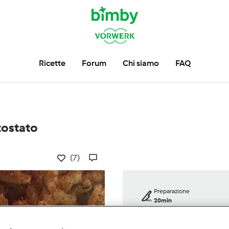
Ricette
Forum
Chi siamo
FAQ
tostato
(7)
Preparazione
20min