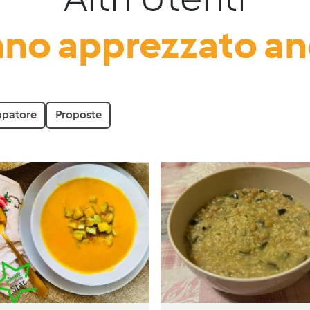
no apprezzato a
ppatore
Proposte