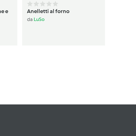
ne e
Anelletti al forno
da
LuSo