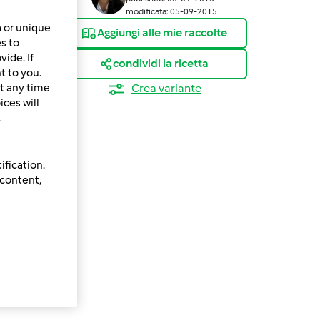
modificata: 05-09-2015
a or unique
Aggiungi alle mie raccolte
es to
ide. If
condividi la ricetta
t to you.
t any time
Crea variante
ces will
.
ification.
 content,