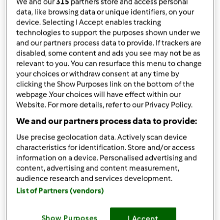
da
Ospite
We and our
315
partners store and access personal
published: 06-03-2017
data, like browsing data or unique identifiers, on your
modificata: 18-03-2017
device. Selecting I Accept enables tracking
technologies to support the purposes shown under we
Aggiungi alle mie raccolte
and our partners process data to provide. If trackers are
disabled, some content and ads you see may not be as
condividi la ricetta
relevant to you. You can resurface this menu to change
Crea variante
your choices or withdraw consent at any time by
clicking the Show Purposes link on the bottom of the
webpage .Your choices will have effect within our
Website. For more details, refer to our Privacy Policy.
We and our partners process data to provide:
Use precise geolocation data. Actively scan device
Ingredienti
characteristics for identification. Store and/or access
information on a device. Personalised advertising and
Pasta risottata con sgombro
content, advertising and content measurement,
180
grammi
Sgombro sott'olio
audience research and services development.
1
spicchio
aglio,
Facoltativo
List of Partners (vendors)
2
zucchine medie
4
Pomodorini secchi
Show Purposes
I Accept