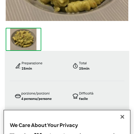
Preparazione
Total
25min
25min
porzione/porzioni
Difficoltà
4
persona/persone
facile
We Care About Your Privacy
Bimby ® TM 5