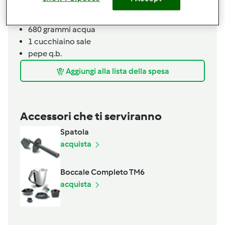
350
grammi
penne
10
grammi
olio
680
grammi
acqua
1
cucchiaino
sale
pepe q.b.
Aggiungi alla lista della spesa
Accessori che ti serviranno
Spatola
acquista
Boccale Completo TM6
acquista