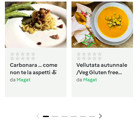
Carbonara … come
Vellutata autunnale
non te la aspetti 🍝
/Veg Gluten free
Lactos free
da
Magat
da
Magat