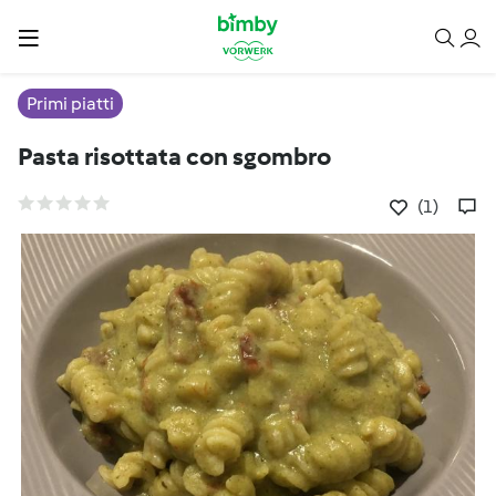
Primi piatti
Pasta risottata con sgombro
(1)