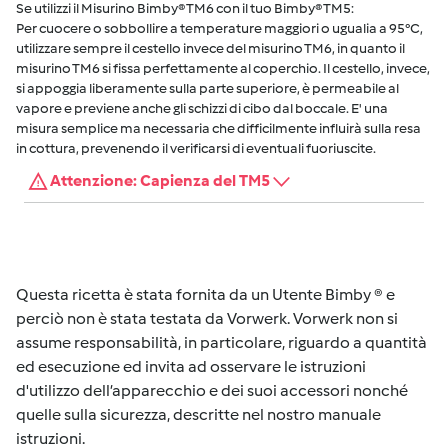
Se utilizzi il Misurino Bimby® TM6 con il tuo Bimby® TM5:
Per cuocere o sobbollire a temperature maggiori o ugualia a 95°C,
utilizzare sempre il cestello invece del misurino TM6, in quanto il
misurino TM6 si fissa perfettamente al coperchio. Il cestello, invece,
si appoggia liberamente sulla parte superiore, è permeabile al
vapore e previene anche gli schizzi di cibo dal boccale. E' una
misura semplice ma necessaria che difficilmente influirà sulla resa
in cottura, prevenendo il verificarsi di eventuali fuoriuscite.
Attenzione: Capienza del TM5
Questa ricetta è stata fornita da un Utente Bimby ® e
perciò non è stata testata da Vorwerk. Vorwerk non si
assume responsabilità, in particolare, riguardo a quantità
ed esecuzione ed invita ad osservare le istruzioni
d'utilizzo dell’apparecchio e dei suoi accessori nonché
quelle sulla sicurezza, descritte nel nostro manuale
istruzioni.