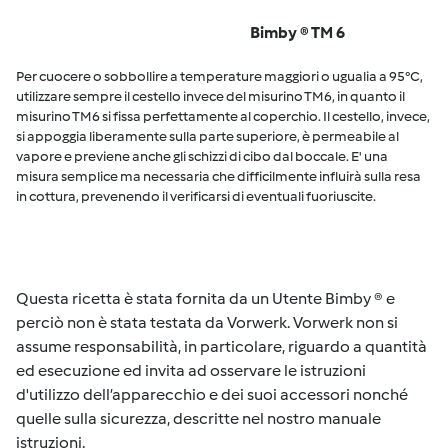
Bimby ® TM 6
Per cuocere o sobbollire a temperature maggiori o ugualia a 95°C,
utilizzare sempre il cestello invece del misurino TM6, in quanto il
misurino TM6 si fissa perfettamente al coperchio. Il cestello, invece,
si appoggia liberamente sulla parte superiore, è permeabile al
vapore e previene anche gli schizzi di cibo dal boccale. E' una
misura semplice ma necessaria che difficilmente influirà sulla resa
in cottura, prevenendo il verificarsi di eventuali fuoriuscite.
Questa ricetta è stata fornita da un Utente Bimby ® e
perciò non è stata testata da Vorwerk. Vorwerk non si
assume responsabilità, in particolare, riguardo a quantità
ed esecuzione ed invita ad osservare le istruzioni
d'utilizzo dell’apparecchio e dei suoi accessori nonché
quelle sulla sicurezza, descritte nel nostro manuale
istruzioni.