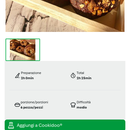
Preparazione
Total
2h 0min
2h 25min
porzione/porzioni
Difficoltà
6
pezzo/pezzi
medio