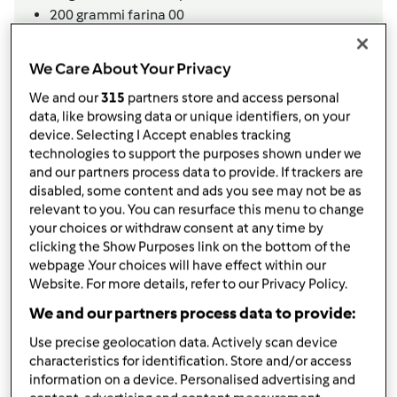
200
grammi
farina 00
30
grammi
cacao amaro in polvere
20
grammi
burro,
a temperatura ambiente
We Care About Your Privacy
30
grammi
zucchero di canna
We and our
315
partners store and access personal
1
pizzico
sale fino
data, like browsing data or unique identifiers, on your
80
grammi
cioccolato fondente,
a scaglie
device. Selecting I Accept enables tracking
Per la bollitura
technologies to support the purposes shown under we
and our partners process data to provide. If trackers are
2
litro
acqua
disabled, some content and ads you see may not be as
1
cucchiaino
bicarbonato di sodio
relevant to you. You can resurface this menu to change
2
cucchiaino
amido di mais
your choices or withdraw consent at any time by
2
cucchiaio
miele,
Oppure malto d’orzo
clicking the Show Purposes link on the bottom of the
webpage .Your choices will have effect within our
Per la copertura
Website. For more details, refer to our Privacy Policy.
40
grammi
zucchero di canna
We and our partners process data to provide:
3
cucchiaino
cannella in polvere,
Facoltativo
1
albume
Use precise geolocation data. Actively scan device
characteristics for identification. Store and/or access
q.b.
Muesly o cereali misti
information on a device. Personalised advertising and
Aggiungi alla lista della spesa