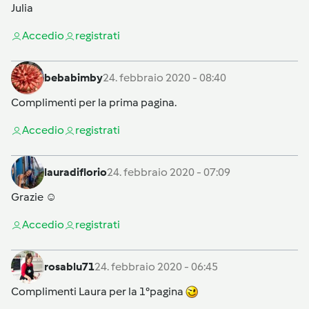
Julia
Accedi
o
registrati
bebabimby
24. febbraio 2020 - 08:40
Complimenti per la prima pagina.
Accedi
o
registrati
lauradiflorio
24. febbraio 2020 - 07:09
Grazie ☺️
Accedi
o
registrati
rosablu71
24. febbraio 2020 - 06:45
Complimenti Laura per la 1°pagina