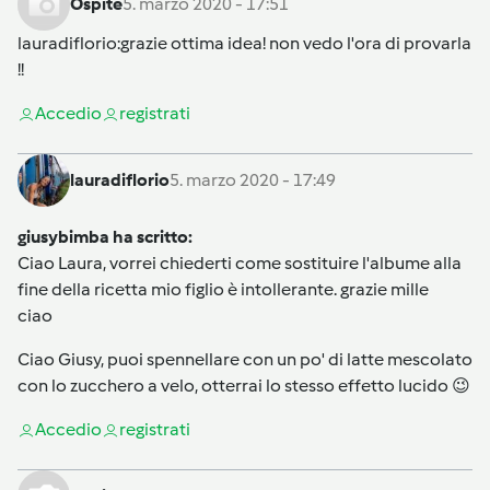
Ospite
5. marzo 2020 - 17:51
lauradiflorio
:grazie ottima idea! non vedo l'ora di provarla
!!
Accedi
o
registrati
lauradiflorio
5. marzo 2020 - 17:49
giusybimba ha scritto:
Ciao Laura, vorrei chiederti come sostituire l'albume alla
fine della ricetta mio figlio è intollerante. grazie mille
ciao
Ciao Giusy, puoi spennellare con un po' di latte mescolato
con lo zucchero a velo, otterrai lo stesso effetto lucido 😉
Accedi
o
registrati