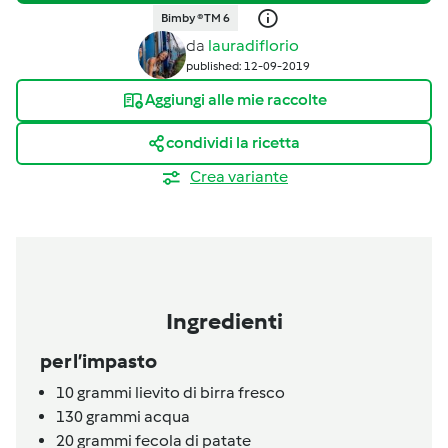
Bimby ® TM 6
da
lauradiflorio
published: 12-09-2019
Aggiungi alle mie raccolte
condividi la ricetta
Crea variante
Ingredienti
per l’impasto
10
grammi
lievito di birra fresco
130
grammi
acqua
20
grammi
fecola di patate