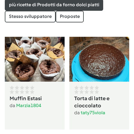
più ricette di Prodotti da forno dolci piatti
Stesso sviluppatore
Proposte
Muffin Estasi
Torta di latte e
cioccolato
da
Marzia1804
da
taty75viola