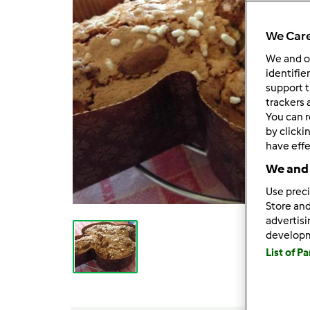
We Care
We and 
identifie
support t
trackers 
You can r
by clicki
have effe
We and 
Use preci
Store and
advertis
develop
List of P