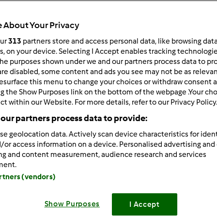
Total
25h 0min
 About Your Privacy
our
313
partners store and access personal data, like browsing dat
rs, on your device. Selecting I Accept enables tracking technologi
he purposes shown under we and our partners process data to prov
porzione/porzioni
0
persona/persone
are disabled, some content and ads you see may not be as relevan
esurface this menu to change your choices or withdraw consent a
ng the Show Purposes link on the bottom of the webpage .Your choi
ct within our Website. For more details, refer to our Privacy Policy
Difficoltà
our partners process data to provide:
medio
se geolocation data. Actively scan device characteristics for ident
/or access information on a device. Personalised advertising and
ing and content measurement, audience research and services
ment.
artners (vendors)
Show Purposes
I Accept