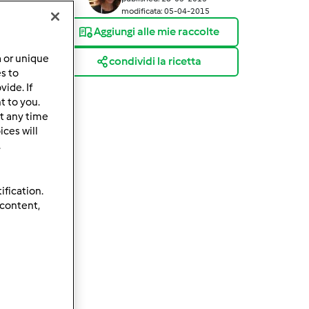
modificata: 05-04-2015
Aggiungi alle mie raccolte
a or unique
condividi la ricetta
es to
ide. If
t to you.
t any time
ces will
.
ification.
 content,