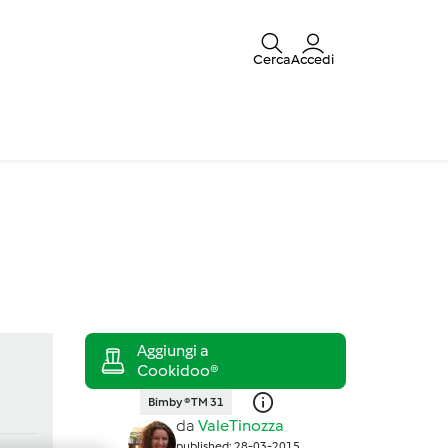
Cerca
Accedi
Bimby ® TM 31
da
ValeTinozza
published: 28-03-2015