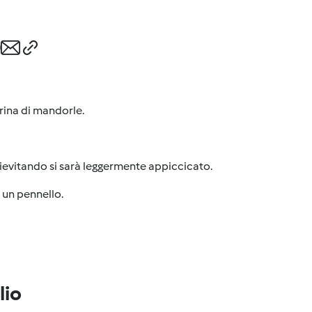
arina di mandorle.
lievitando si sarà leggermente appiccicato.
i un pennello.
lio