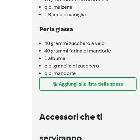
q.b.
maizena
1
Bacca di vaniglia
Per la glassa
40
grammi
zucchero a velo
40
grammi
farina di mandorle
1
albume
q.b.
granella di zucchero
q.b.
mandorle
Aggiungi alla lista della spesa
Accessori che ti
serviranno