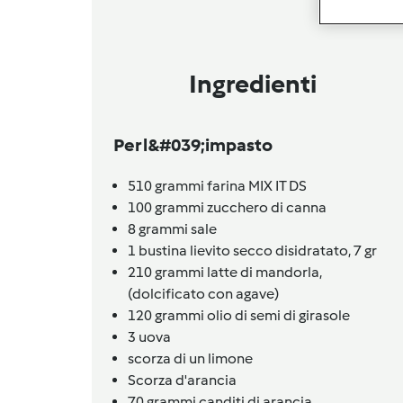
Ingredienti
Per l&#039;impasto
510
grammi
farina MIX IT DS
100
grammi
zucchero di canna
8
grammi
sale
1
bustina
lievito secco disidratato,
7 gr
210
grammi
latte di mandorla,
(dolcificato con agave)
120
grammi
olio di semi di girasole
3
uova
scorza di un limone
Scorza d'arancia
70
grammi
canditi di arancia