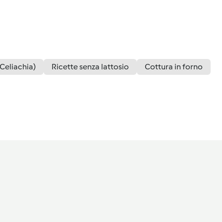
(Celiachia)
Ricette senza lattosio
Cottura in forno