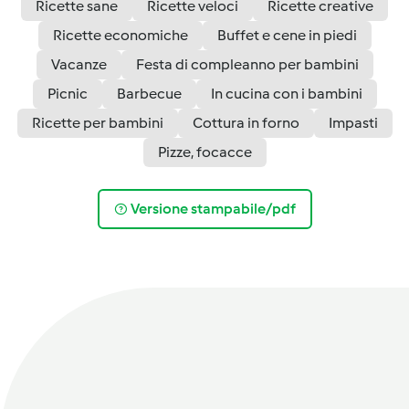
Ricette sane
Ricette veloci
Ricette creative
Ricette economiche
Buffet e cene in piedi
Vacanze
Festa di compleanno per bambini
Picnic
Barbecue
In cucina con i bambini
Ricette per bambini
Cottura in forno
Impasti
Pizze, focacce
Versione stampabile/pdf