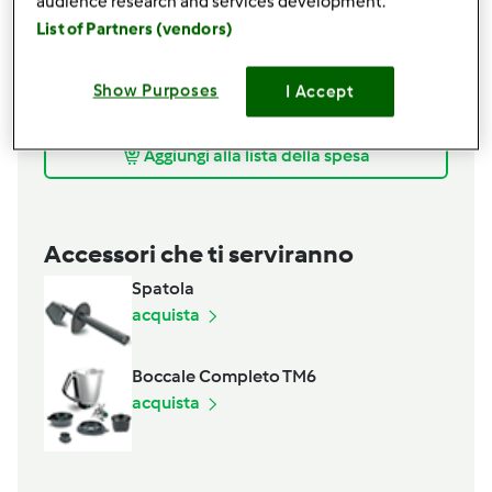
audience research and services development.
1 cucchiaino di sale
List of Partners (vendors)
mezzo cucchiaino di miele
x condire : olio ,pomodorini cigliegino,salsa di
Show Purposes
pimodoro,olive in salamoia,sale e origano il tutto
I Accept
q.b.
Aggiungi alla lista della spesa
Accessori che ti serviranno
Spatola
acquista
Boccale Completo TM6
acquista