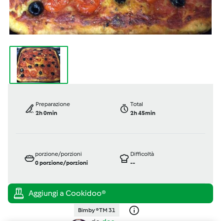
Preparazione
Total
2h 0min
2h 45min
porzione/porzioni
Difficoltà
0
porzione/porzioni
--
Bimby ® TM 31