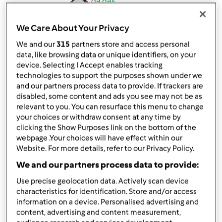
da
das
published: 03-01-2016
modificata: 05-01-2016
We Care About Your Privacy
Aggiungi alle mie raccolte
We and our
315
partners store and access personal
data, like browsing data or unique identifiers, on your
condividi la ricetta
device. Selecting I Accept enables tracking
Crea variante
technologies to support the purposes shown under we
and our partners process data to provide. If trackers are
disabled, some content and ads you see may not be as
relevant to you. You can resurface this menu to change
your choices or withdraw consent at any time by
clicking the Show Purposes link on the bottom of the
webpage .Your choices will have effect within our
Ingredienti
Website. For more details, refer to our Privacy Policy.
X l&#039;impasto
We and our partners process data to provide:
400 g di farina di semola di grano duro
Use precise geolocation data. Actively scan device
characteristics for identification. Store and/or access
100 g di farina 00
information on a device. Personalised advertising and
350 g di acqua
content, advertising and content measurement,
1\2 cubetto di lievito di birra