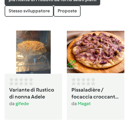
Stesso sviluppatore
Proposte
Variante di Rustico
Pissaladière /
di nonna Adele
focaccia croccante
provenzale alle
da
gifede
da
Magat
cipolle