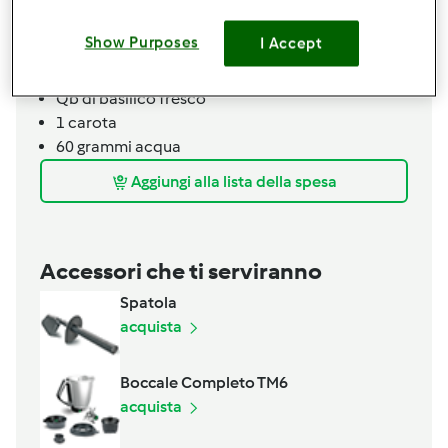
40
grammi
cipolla
1
trancio di salmone fresco,
Tagliato a dadini
Show Purposes
I Accept
1
cucchiaino
sale fino
500
grammi
di salsa di pomodoro
Qb
di basilico fresco
1
carota
60
grammi
acqua
Aggiungi alla lista della spesa
Accessori che ti serviranno
Spatola
acquista
Boccale Completo TM6
acquista