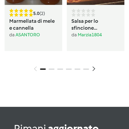
5.0
(2)
Marmellata di mele
Salsa per lo
e cannella
sfincione
palermitano
da
ASANTORO
da
Marzia1804
Rimani
aggiornato