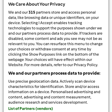
da
AGOSTINIMIRIAM
We Care About Your Privacy
published: 16-08-2018
modificata: 17-08-2018
We and our
315
partners store and access personal
Aggiungi alle mie raccolte
data, like browsing data or unique identifiers, on your
device. Selecting I Accept enables tracking
condividi la ricetta
technologies to support the purposes shown under we
and our partners process data to provide. If trackers are
Crea variante
disabled, some content and ads you see may not be as
relevant to you. You can resurface this menu to change
your choices or withdraw consent at any time by
clicking the Show Purposes link on the bottom of the
webpage .Your choices will have effect within our
Website. For more details, refer to our Privacy Policy.
Ingredienti
We and our partners process data to provide:
Use precise geolocation data. Actively scan device
SUGO ROSSO AL SALMONE
characteristics for identification. Store and/or access
information on a device. Personalised advertising and
Sugo
content, advertising and content measurement,
30
grammi
olio extravergine di oliva
audience research and services development.
1
spicchio
aglio
List of Partners (vendors)