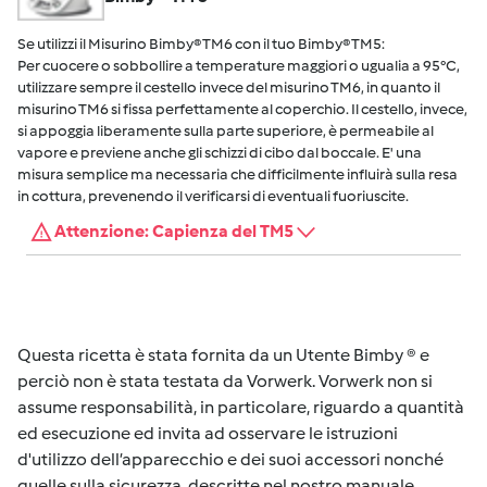
Se utilizzi il Misurino Bimby® TM6 con il tuo Bimby® TM5:
Per cuocere o sobbollire a temperature maggiori o ugualia a 95°C,
utilizzare sempre il cestello invece del misurino TM6, in quanto il
misurino TM6 si fissa perfettamente al coperchio. Il cestello, invece,
si appoggia liberamente sulla parte superiore, è permeabile al
vapore e previene anche gli schizzi di cibo dal boccale. E' una
misura semplice ma necessaria che difficilmente influirà sulla resa
in cottura, prevenendo il verificarsi di eventuali fuoriuscite.
Attenzione: Capienza del TM5
Questa ricetta è stata fornita da un Utente Bimby ® e
perciò non è stata testata da Vorwerk. Vorwerk non si
assume responsabilità, in particolare, riguardo a quantità
ed esecuzione ed invita ad osservare le istruzioni
d'utilizzo dell’apparecchio e dei suoi accessori nonché
quelle sulla sicurezza, descritte nel nostro manuale