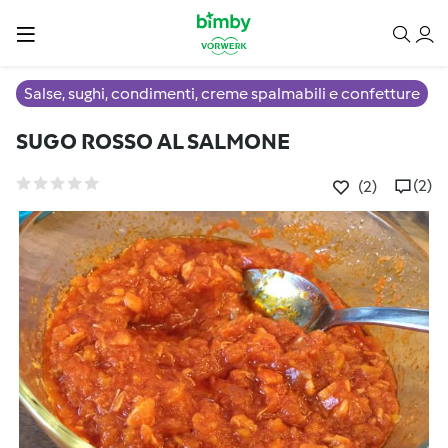
Salse, sughi, condimenti, creme spalmabili e confetture
SUGO ROSSO AL SALMONE
(2)
(2)