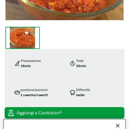
Preparazione
Total
25min
25min
porzione/porzioni
Difficoltà
1
vasetto/vasetti
facile
Bimby ® TM 5