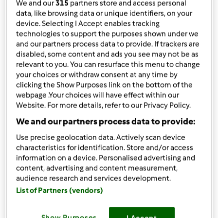
We and our
315
partners store and access personal
1
cucchiaino
dado Bimby
data, like browsing data or unique identifiers, on your
sale
device. Selecting I Accept enables tracking
30
g
olio extravergine di oliva
technologies to support the purposes shown under we
and our partners process data to provide. If trackers are
Aggiungi alla lista della spesa
disabled, some content and ads you see may not be as
relevant to you. You can resurface this menu to change
your choices or withdraw consent at any time by
clicking the Show Purposes link on the bottom of the
Accessori che ti serviranno
webpage .Your choices will have effect within our
Varoma
Website. For more details, refer to our Privacy Policy.
acquista
We and our partners process data to provide:
Use precise geolocation data. Actively scan device
Cestello
characteristics for identification. Store and/or access
acquista
information on a device. Personalised advertising and
content, advertising and content measurement,
audience research and services development.
Spatola
List of Partners (vendors)
acquista
Show Purposes