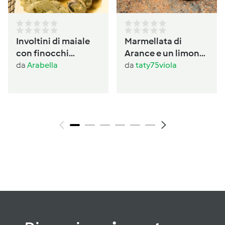
Involtini di maiale
Marmellata di
con finocchi
Arance e un limone
prezzemolati
con buccia
da
Arabella
da
taty75viola