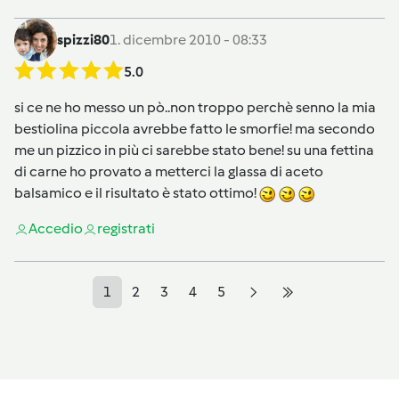
spizzi80
1. dicembre 2010 - 08:33
5.0
si ce ne ho messo un pò..non troppo perchè senno la mia
bestiolina piccola avrebbe fatto le smorfie! ma secondo
me un pizzico in più ci sarebbe stato bene! su una fettina
di carne ho provato a metterci la glassa di aceto
balsamico e il risultato è stato ottimo!
Accedi
o
registrati
1
2
3
4
5