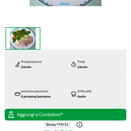
Preparazione
Total
16min
16min
porzione/porzioni
Difficoltà
4
persona/persone
facile
Bimby ® TM 31