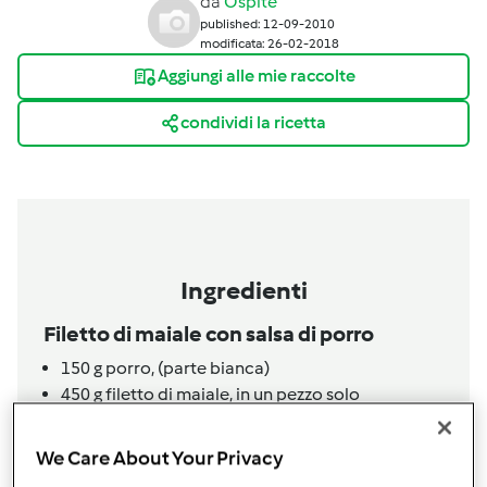
da
Ospite
published: 12-09-2010
modificata: 26-02-2018
Aggiungi alle mie raccolte
condividi la ricetta
Ingredienti
Filetto di maiale con salsa di porro
150
g
porro,
(parte bianca)
450
g
filetto di maiale,
in un pezzo solo
450
g
acqua
50
g
vino bianco
We Care About Your Privacy
10
grani di pepe verde