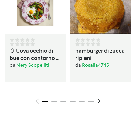
🥚 Uova occhio di
hamburger di zucca
bue con contorno di
ripieni
verdure al Varoma
da
Mery Scopelliti
da
Rosalia4745