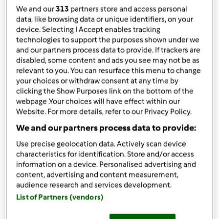
q.b.
acqua
We and our
313
partners store and access personal
data, like browsing data or unique identifiers, on your
Aggiungi alla lista della spesa
device. Selecting I Accept enables tracking
technologies to support the purposes shown under we
and our partners process data to provide. If trackers are
disabled, some content and ads you see may not be as
Accessori che ti serviranno
relevant to you. You can resurface this menu to change
your choices or withdraw consent at any time by
Spatola
clicking the Show Purposes link on the bottom of the
acquista
webpage .Your choices will have effect within our
Website. For more details, refer to our Privacy Policy.
Boccale Completo TM6
We and our partners process data to provide:
acquista
Use precise geolocation data. Actively scan device
characteristics for identification. Store and/or access
information on a device. Personalised advertising and
content, advertising and content measurement,
audience research and services development.
List of Partners (vendors)
Condividi
le tue attività