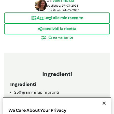
da
ValeTinozza
published: 29-03-2016
modificata: 24-05-2016
Aggiungi alle mie raccolte
condividi la ricetta
Crea variante
Ingredienti
Ingredienti
250
grammi
lupini pronti
20
aghi di rosmarino
1/2
cucchiaino
di senape in polvere
We Care About Your Privacy
1
cucchiaio
olio evo