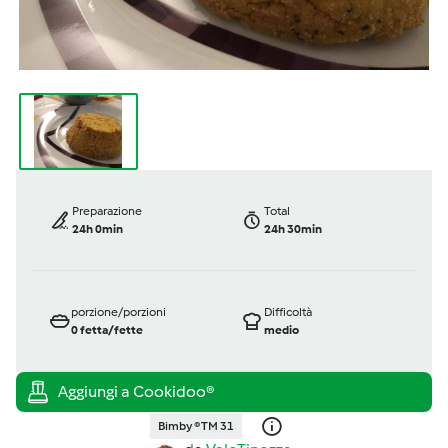
Preparazione
Total
24h 0min
24h 30min
porzione/porzioni
Difficoltà
0
fetta/fette
medio
Bimby ® TM 31