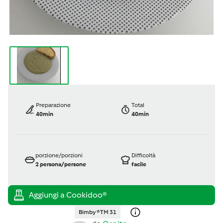
Preparazione
Total
40min
40min
porzione/porzioni
Difficoltà
2
persona/persone
facile
Bimby ® TM 31