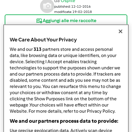
da
Ospite
published: 12-12-2016
modificata: 19-02-2018
Aggiungi alle mie raccolte
condividi la ricetta
We Care About Your Privacy
Crea variante
We and our
313
partners store and access personal
data, like browsing data or unique identifiers, on your
device. Selecting I Accept enables tracking
technologies to support the purposes shown under we
and our partners process data to provide. If trackers are
disabled, some content and ads you see may not be as
Ingredienti
relevant to you. You can resurface this menu to change
your choices or withdraw consent at any time by
Vellutata di cavolfiore
clicking the Show Purposes link on the bottom of the
webpage .Your choices will have effect within our
800
g
cavolfiore
Website. For more details, refer to our Privacy Policy.
1
spicchio
aglio
We and our partners process data to provide:
1
cucchiaino
cannella macinata
300
g
acqua
Use precise geolocation data. Actively scan device