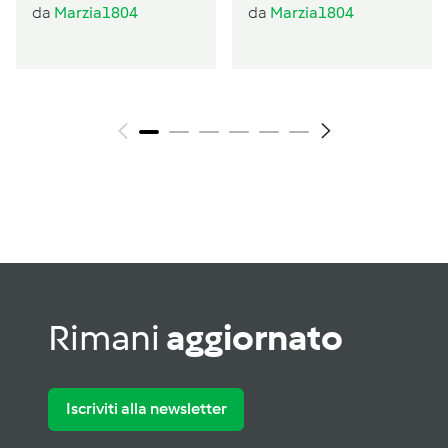
al profumo di
da
Marzia1804
da
Marzia1804
basilico
Rimani
aggiornato
Iscriviti alla newsletter