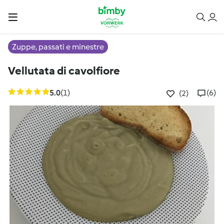
Zuppe, passati e minestre
Vellutata di cavolfiore
5.0
(1)
(6)
(2)