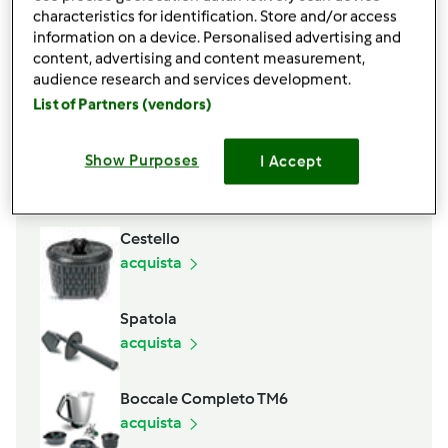
1\2
patata
characteristics for identification. Store and/or access
30
g
di olio extravergine di oliva
information on a device. Personalised advertising and
1
cucchiaino raso
dado Bimby
content, advertising and content measurement,
audience research and services development.
q.b.
pepe
List of Partners (vendors)
Aggiungi alla lista della spesa
Show Purposes
I Accept
Accessori che ti serviranno
Cestello
acquista
Spatola
acquista
Boccale Completo TM6
acquista