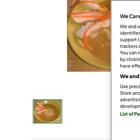
We Care
We and 
identifie
support t
trackers 
You can r
by clicki
have effe
We and 
Use preci
Store and
advertis
develop
List of P