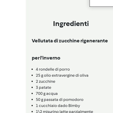
Ingredienti
Vellutata di zucchine rigenerante
per l'inverno
4
rondelle di porro
25
g
olio extravergine di oliva
2
zucchine
3
patate
700
g
acqua
50
g
passata di pomodoro
1
cucchiaio
dado Bimby
1\2 misurino
latte parzialmente