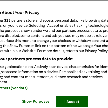
Total
10min
 About Your Privacy
our
315
partners store and access personal data, like browsing dat
rs, on your device. Selecting I Accept enables tracking technologi
he purposes shown under we and our partners process data to prov
porzione/porzioni
2
persona/persone
are disabled, some content and ads you see may not be as relevan
esurface this menu to change your choices or withdraw consent a
ng the Show Purposes link on the bottom of the webpage .Your choi
ct within our Website. For more details, refer to our Privacy Policy
Difficoltà
our partners process data to provide:
--
se geolocation data. Actively scan device characteristics for ident
/or access information on a device. Personalised advertising and
ing and content measurement, audience research and services
ment.
artners (vendors)
Show Purposes
I Accept