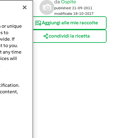
da
Ospite
published: 21-09-2011
modificata: 18-10-2017
Aggiungi alle mie raccolte
a or unique
es to
condividi la ricetta
ide. If
t to you.
t any time
ces will
.
ification.
 content,