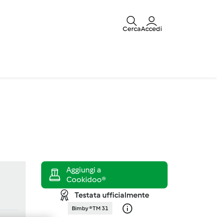
Cerca
Accedi
Testata ufficialmente
Bimby ® TM 31