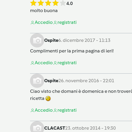
4.0
molto buona
Accedi
o
registrati
Ospite
6. dicembre 2017 - 11:13
Complimenti per la prima pagina di ieri!
Accedi
o
registrati
Ospite
26. novembre 2016 - 22:01
Ciao visto che domani è domenica e non troverò i
ricetta
Accedi
o
registrati
CLACAST
23. ottobre 2014 - 19:30