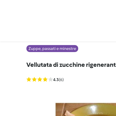
Zuppe, passati e minestre
Vellutata di zucchine rigenerant
4.3
(6)