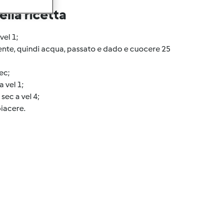
lla ricetta
vel 1;
ente, quindi acqua, passato e dado e cuocere 25
ec;
a vel 1;
ec a vel 4;
piacere.