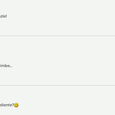
zie!
imbe...
ediente?