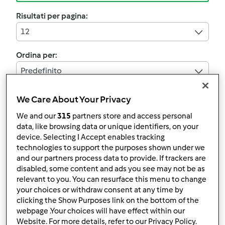
Risultati per pagina:
12
Ordina per:
Predefinito
We Care About Your Privacy
3.5
(8)
We and our
315
partners store and access personal
Pollo al Curry
data, like browsing data or unique identifiers, on your
device. Selecting I Accept enables tracking
da
Ospite
technologies to support the purposes shown under we
and our partners process data to provide. If trackers are
disabled, some content and ads you see may not be as
10
10
facile
4
30min
relevant to you. You can resurface this menu to change
your choices or withdraw consent at any time by
clicking the Show Purposes link on the bottom of the
4.4
(7)
webpage .Your choices will have effect within our
Pollo all'indiana
Website. For more details, refer to our Privacy Policy.