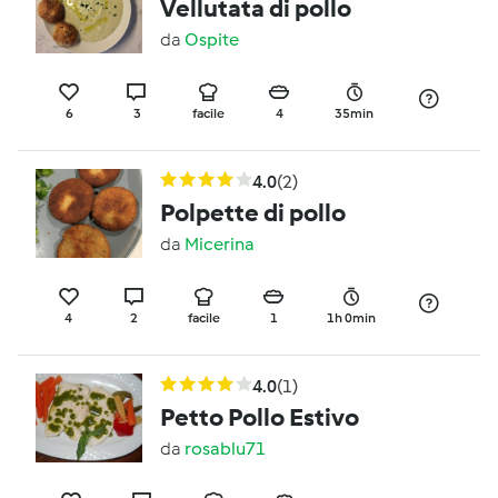
Vellutata di pollo
da
Ospite
6
3
facile
4
35min
4.0
(2)
Polpette di pollo
da
Micerina
4
2
facile
1
1h 0min
4.0
(1)
Petto Pollo Estivo
da
rosablu71