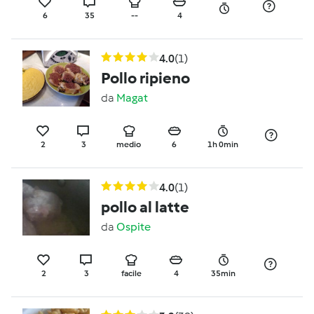
6
35
--
4
4.0
(1)
Pollo ripieno
da
Magat
2
3
medio
6
1h 0min
4.0
(1)
pollo al latte
da
Ospite
2
3
facile
4
35min