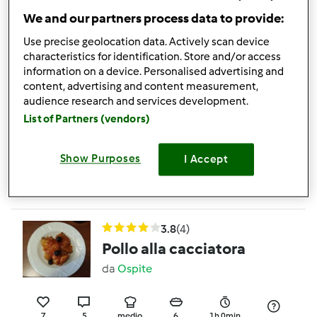
da
Silvia.67
We and our partners process data to provide:
Use precise geolocation data. Actively scan device
5
17
--
--
50min
characteristics for identification. Store and/or access
information on a device. Personalised advertising and
content, advertising and content measurement,
3.8
(5)
audience research and services development.
Pollo alla pizzaiola
List of Partners (vendors)
da
Ospite
Show Purposes
I Accept
11
13
facile
4
3.8
(4)
Pollo alla cacciatora
da
Ospite
7
5
medio
6
1h 0min