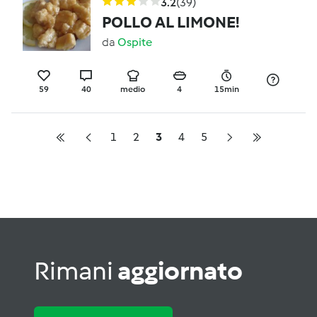
3.2
(39)
POLLO AL LIMONE!
da
Ospite
59
40
medio
4
15min
1
2
3
4
5
Rimani
aggiornato