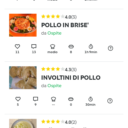
4.0
(3)
POLLO IN BRISE'
da
Ospite
11
13
medio
8
1h 9min
4.3
(3)
INVOLTINI DI POLLO
da
Ospite
5
9
--
0
30min
4.0
(2)