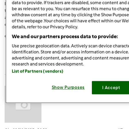
data to provide. If trackers are disabled, some content and
la 0, l'acqua minerale naturale, solitamente la conservo
be as relevant to you. You can resurface this menu to chan
fuori dal frigo perchè la uso più volte alla settimana
withdraw consent at any time by clicking the Show Purpose
altrimenti in frigo .. ma ne ho sempre un po' secca e un
of the webpage .Your choices will have effect within our We
contenitore in congelatore
details, refer to our Privacy Policy.
ok mi sa che ho risposto a tutto
We and our partners process data to provide:
Use precise geolocation data. Actively scan device characte
identification. Store and/or access information on a device
In cima
advertising and content, advertising and content measur
research and services development.
Accedi
o
registrati
per poter commentare
List of Partners (vendors)
Anonimo (non verificato)
Show Purposes
I Accept