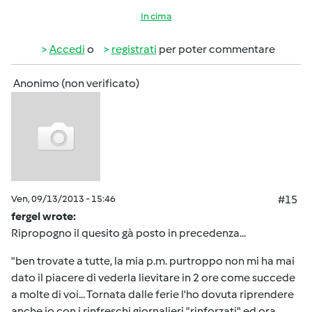
In cima
Accedi
o
registrati
per poter commentare
Anonimo (non verificato)
Ven, 09/13/2013 - 15:46
#15
fergel wrote:
Ripropogno il quesito gà posto in precedenza...
"ben trovate a tutte, la mia p.m. purtroppo non mi ha mai
dato il piacere di vederla lievitare in 2 ore come succede
a molte di voi... Tornata dalle ferie l'ho dovuta riprendere
anche io con i rinfreschi giornalieri "rinforzati" ed ora