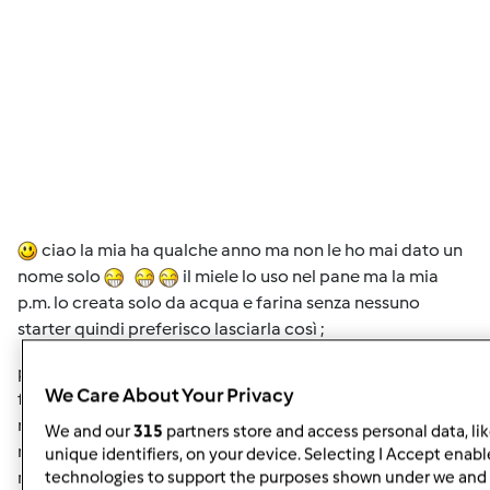
ciao la mia ha qualche anno ma non le ho mai dato un
nome solo
il miele lo uso nel pane ma la mia
p.m. lo creata solo da acqua e farina senza nessuno
starter quindi preferisco lasciarla così ;
per il tempo mi è capitato di lasciarla circa un mese in
We Care About Your Privacy
frigo .. perchè son dovuta partire all'improvviso e al mio
rientro era perfetta di aspetto ma un po' acida .. per il
We and our
315
partners store and access personal data, li
rinfresco uso farina 00, sempre la stessa marca ,la
unique identifiers, on your device. Selecting I Accept enabl
manitoba non la uso mai neanche per il pane preferisco
technologies to support the purposes shown under we and 