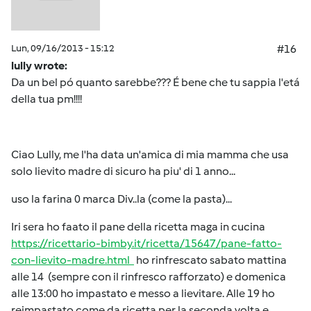
Lun, 09/16/2013 - 15:12
#16
lully wrote:
Da un bel pó quanto sarebbe??? É bene che tu sappia l'etá
della tua pm!!!!
Ciao Lully, me l'ha data un'amica di mia mamma che usa
solo lievito madre di sicuro ha piu' di 1 anno...
uso la farina 0 marca Div..la (come la pasta)...
Iri sera ho faato il pane della ricetta maga in cucina
https://ricettario-bimby.it/ricetta/15647/pane-fatto-
con-lievito-madre.html
ho rinfrescato sabato mattina
alle 14 (sempre con il rinfresco rafforzato) e domenica
alle 13:00 ho impastato e messo a lievitare. Alle 19 ho
reimpastato come da ricetta per la seconda volta e