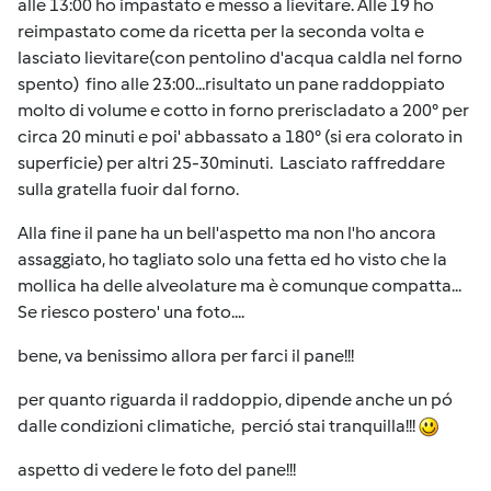
alle 13:00 ho impastato e messo a lievitare. Alle 19 ho
reimpastato come da ricetta per la seconda volta e
lasciato lievitare(con pentolino d'acqua caldla nel forno
spento) fino alle 23:00...risultato un pane raddoppiato
molto di volume e cotto in forno preriscladato a 200° per
circa 20 minuti e poi' abbassato a 180° (si era colorato in
superficie) per altri 25-30minuti. Lasciato raffreddare
sulla gratella fuoir dal forno.
Alla fine il pane ha un bell'aspetto ma non l'ho ancora
assaggiato, ho tagliato solo una fetta ed ho visto che la
mollica ha delle alveolature ma è comunque compatta...
Se riesco postero' una foto....
bene, va benissimo allora per farci il pane!!!
per quanto riguarda il raddoppio, dipende anche un pó
dalle condizioni climatiche, perció stai tranquilla!!!
aspetto di vedere le foto del pane!!!