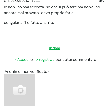
Gio, 08/22/2013 - 12:11
#3
io non l'ho mai seccata...so che si può fare ma non ci ho
ancora mai provato...devo proprio farlo!
congelarla l'ho fatto anch'io..
In cima
Accedi
o
registrati
per poter commentare
Anonimo (non verificato)