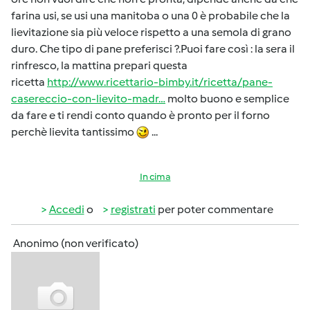
farina usi, se usi una manitoba o una 0 è probabile che la
lievitazione sia più veloce rispetto a una semola di grano
duro. Che tipo di pane preferisci ?.Puoi fare così : la sera il
rinfresco, la mattina prepari questa
ricetta
http://www.ricettario-bimby.it/ricetta/pane-
casereccio-con-lievito-madr…
molto buono e semplice
da fare e ti rendi conto quando è pronto per il forno
perchè lievita tantissimo
...
In cima
Accedi
o
registrati
per poter commentare
Anonimo (non verificato)