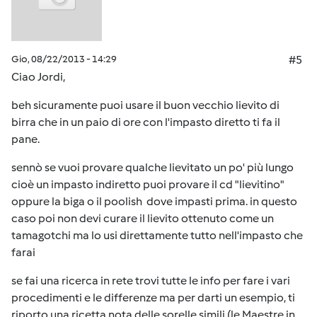
Gio, 08/22/2013 - 14:29
#5
Ciao Jordi,
beh sicuramente puoi usare il buon vecchio lievito di
birra che in un paio di ore con l'impasto diretto ti fa il
pane.
sennò se vuoi provare qualche lievitato un po' più lungo
cioè un impasto indiretto puoi provare il cd "lievitino"
oppure la biga o il poolish dove impasti prima. in questo
caso poi non devi curare il lievito ottenuto come un
tamagotchi ma lo usi direttamente tutto nell'impasto che
farai
se fai una ricerca in rete trovi tutte le info per fare i vari
procedimenti e le differenze ma per darti un esempio, ti
riporto una ricetta nota delle sorelle simili (le Maestre in