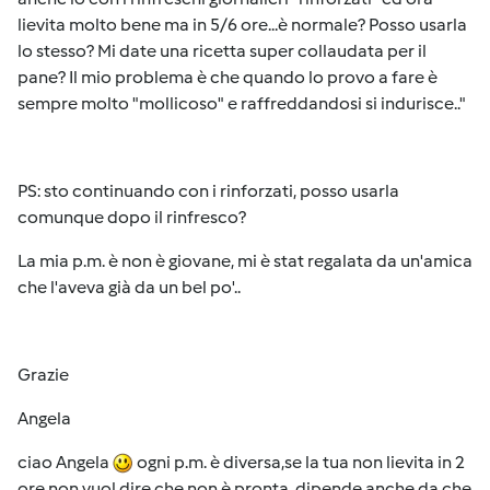
lievita molto bene ma in 5/6 ore...è normale? Posso usarla
lo stesso? Mi date una ricetta super collaudata per il
pane? Il mio problema è che quando lo provo a fare è
sempre molto "mollicoso" e raffreddandosi si indurisce.."
PS: sto continuando con i rinforzati, posso usarla
comunque dopo il rinfresco?
La mia p.m. è non è giovane, mi è stat regalata da un'amica
che l'aveva già da un bel po'..
Grazie
Angela
ciao Angela
ogni p.m. è diversa,se la tua non lievita in 2
ore non vuol dire che non è pronta, dipende anche da che