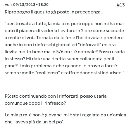
Ven, 09/13/2013 - 15:20
#13
Ripropogno il quesito gà posto in precedenza...
"ben trovate a tutte, la mia p.m. purtroppo non mi ha mai
dato il piacere di vederla lievitare in 2 ore come succede
a molte di voi... Tornata dalle ferie l'ho dovuta riprendere
anche io con i rinfreschi giornalieri "rinforzati" ed ora
lievita molto bene ma in 5/6 ore...è normale? Posso usarla
lo stesso? Mi date una ricetta super collaudata per il
pane? Il mio problema è che quando lo provo a fare è
sempre molto "mollicoso" e raffreddandosi si indurisce.."
PS: sto continuando con i rinforzati, posso usarla
comunque dopo il rinfresco?
La mia p.m. è non è giovane, mi è stat regalata da un'amica
che l'aveva già da un bel po'..