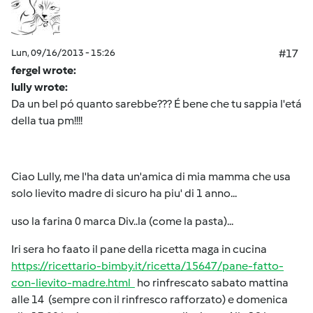
Lun, 09/16/2013 - 15:26
#17
fergel wrote:
lully wrote:
Da un bel pó quanto sarebbe??? É bene che tu sappia l'etá
della tua pm!!!!
Ciao Lully, me l'ha data un'amica di mia mamma che usa
solo lievito madre di sicuro ha piu' di 1 anno...
uso la farina 0 marca Div..la (come la pasta)...
Iri sera ho faato il pane della ricetta maga in cucina
https://ricettario-bimby.it/ricetta/15647/pane-fatto-
con-lievito-madre.html
ho rinfrescato sabato mattina
alle 14 (sempre con il rinfresco rafforzato) e domenica