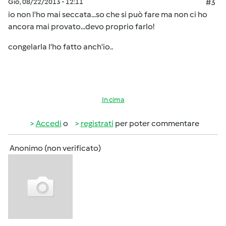
Gio, 08/22/2013 - 12:11
#3
io non l'ho mai seccata...so che si può fare ma non ci ho
ancora mai provato...devo proprio farlo!
congelarla l'ho fatto anch'io..
In cima
Accedi
o
registrati
per poter commentare
Anonimo (non verificato)