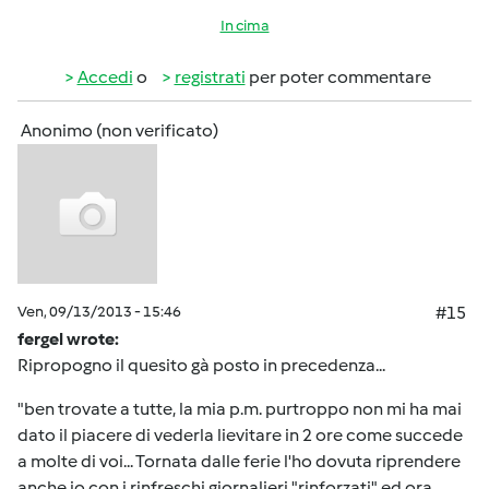
In cima
Accedi
o
registrati
per poter commentare
Anonimo (non verificato)
Ven, 09/13/2013 - 15:46
#15
fergel wrote:
Ripropogno il quesito gà posto in precedenza...
"ben trovate a tutte, la mia p.m. purtroppo non mi ha mai
dato il piacere di vederla lievitare in 2 ore come succede
a molte di voi... Tornata dalle ferie l'ho dovuta riprendere
anche io con i rinfreschi giornalieri "rinforzati" ed ora