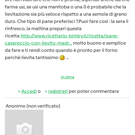
farina usi, se usi una manitoba o una 0 è probabile che la
lievitazione sia più veloce rispetto a una semola di grano
duro. Che tipo di pane preferisci ?.Puoi fare così : la sera il
rinfresco, la mattina prepari questa
ricetta
http://www.ricettario-bimby.it/ricetta/pane-
casereccio-con-lievito-madr…
molto buono e semplice
da fare e ti rendi conto quando è pronto per il forno
perchè lievita tantissimo
...
In cima
Accedi
o
registrati
per poter commentare
Anonimo (non verificato)