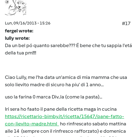
Lun, 09/16/2013 - 15:26
#17
fergel wrote:
lully wrote:
Da un bel pó quanto sarebbe??? É bene che tu sappia l'etá
della tua pm!!!!
Ciao Lully, me l'ha data un'amica di mia mamma che usa
solo lievito madre di sicuro ha piu' di 1 anno...
uso la farina 0 marca Div..la (come la pasta)...
Iri sera ho faato il pane della ricetta maga in cucina
https://ricettario-bimby.it/ricetta/15647/pane-fatto-
con-lievito-madre.html
ho rinfrescato sabato mattina
alle 14 (sempre con il rinfresco rafforzato) e domenica