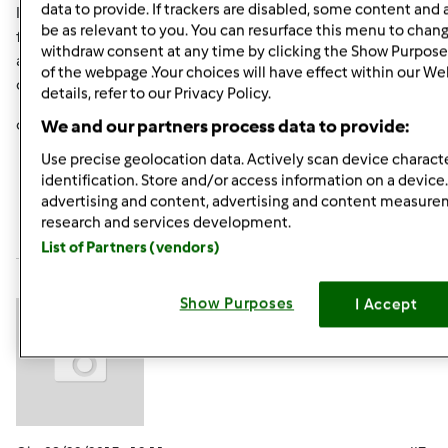
data to provide. If trackers are disabled, some content and
la 0, l'acqua minerale naturale, solitamente la conservo
be as relevant to you. You can resurface this menu to chan
fuori dal frigo perchè la uso più volte alla settimana
withdraw consent at any time by clicking the Show Purpose
altrimenti in frigo .. ma ne ho sempre un po' secca e un
of the webpage .Your choices will have effect within our We
contenitore in congelatore
details, refer to our Privacy Policy.
ok mi sa che ho risposto a tutto
We and our partners process data to provide:
Use precise geolocation data. Actively scan device characte
identification. Store and/or access information on a device
In cima
advertising and content, advertising and content measur
research and services development.
Accedi
o
registrati
per poter commentare
List of Partners (vendors)
Anonimo (non verificato)
Show Purposes
I Accept