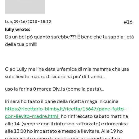
Lun, 09/16/2013 - 15:12
#16
lully wrote:
Da un bel pó quanto sarebbe??? É bene che tu sappia l'etá
della tua pm!!!!
Ciao Lully, me l'ha data un'amica di mia mamma che usa
solo lievito madre di sicuro ha piu' di 1 anno...
uso la farina 0 marca Div..la (come la pasta)...
Iri sera ho faato il pane della ricetta maga in cucina
https://ricettario-bimby.it/ricetta/15647/pane-fatto-
con-lievito-madre.html
ho rinfrescato sabato mattina
alle 14 (sempre con il rinfresco rafforzato) e domenica
alle 13:00 ho impastato e messo a lievitare. Alle 19 ho
reimpastato come da ricetta per la seconda volta e