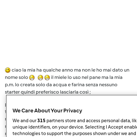
ciao la mia ha qualche anno ma non le ho mai dato un
nome solo
il miele lo uso nel pane ma la mia
p.m. lo creata solo da acqua e farina senza nessuno
starter quindi preferisco lasciarla così ;
per il tempo mi è capitato di lasciarla circa un mese in
We Care About Your Privacy
frigo .. perchè son dovuta partire all'improvviso e al mio
rientro era perfetta di aspetto ma un po' acida .. per il
We and our
315
partners store and access personal data, li
rinfresco uso farina 00, sempre la stessa marca ,la
unique identifiers, on your device. Selecting I Accept enabl
manitoba non la uso mai neanche per il pane preferisco
technologies to support the purposes shown under we and 