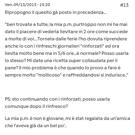
Ven, 09/13/2013 - 15:20
#13
Ripropogno il quesito gà posto in precedenza...
"ben trovate a tutte, la mia p.m. purtroppo non mi ha mai
dato il piacere di vederla lievitare in 2 ore come succede
a molte di voi... Tornata dalle ferie l'ho dovuta riprendere
anche io con i rinfreschi giornalieri "rinforzati" ed ora
lievita molto bene ma in 5/6 ore...è normale? Posso usarla
lo stesso? Mi date una ricetta super collaudata per il
pane? Il mio problema è che quando lo provo a fare è
sempre molto "mollicoso" e raffreddandosi si indurisce.."
PS: sto continuando con i rinforzati, posso usarla
comunque dopo il rinfresco?
La mia p.m. è non è giovane, mi è stat regalata da un'amica
che l'aveva già da un bel po'..