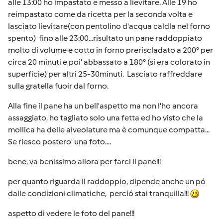
alle 13:00 ho impastato e messo a lievitare. Alle 19 ho
reimpastato come da ricetta per la seconda volta e
lasciato lievitare(con pentolino d'acqua caldla nel forno
spento) fino alle 23:00...risultato un pane raddoppiato
molto di volume e cotto in forno preriscladato a 200° per
circa 20 minuti e poi' abbassato a 180° (si era colorato in
superficie) per altri 25-30minuti. Lasciato raffreddare
sulla gratella fuoir dal forno.
Alla fine il pane ha un bell'aspetto ma non l'ho ancora
assaggiato, ho tagliato solo una fetta ed ho visto che la
mollica ha delle alveolature ma è comunque compatta...
Se riesco postero' una foto....
bene, va benissimo allora per farci il pane!!!
per quanto riguarda il raddoppio, dipende anche un pó
dalle condizioni climatiche, perció stai tranquilla!!!
aspetto di vedere le foto del pane!!!