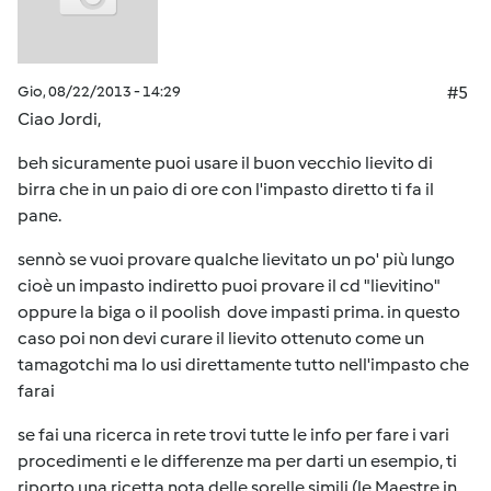
Gio, 08/22/2013 - 14:29
#5
Ciao Jordi,
beh sicuramente puoi usare il buon vecchio lievito di
birra che in un paio di ore con l'impasto diretto ti fa il
pane.
sennò se vuoi provare qualche lievitato un po' più lungo
cioè un impasto indiretto puoi provare il cd "lievitino"
oppure la biga o il poolish dove impasti prima. in questo
caso poi non devi curare il lievito ottenuto come un
tamagotchi ma lo usi direttamente tutto nell'impasto che
farai
se fai una ricerca in rete trovi tutte le info per fare i vari
procedimenti e le differenze ma per darti un esempio, ti
riporto una ricetta nota delle sorelle simili (le Maestre in