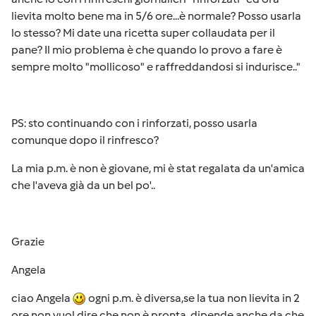
lievita molto bene ma in 5/6 ore...è normale? Posso usarla
lo stesso? Mi date una ricetta super collaudata per il
pane? Il mio problema è che quando lo provo a fare è
sempre molto "mollicoso" e raffreddandosi si indurisce.."
PS: sto continuando con i rinforzati, posso usarla
comunque dopo il rinfresco?
La mia p.m. è non è giovane, mi è stat regalata da un'amica
che l'aveva già da un bel po'..
Grazie
Angela
ciao Angela
ogni p.m. è diversa,se la tua non lievita in 2
ore non vuol dire che non è pronta, dipende anche da che