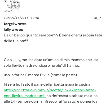
Lun, 09/16/2013 - 15:26
#17
fergel wrote:
lully wrote:
Da un bel pó quanto sarebbe??? É bene che tu sappia l'etá
della tua pm!!!!
Ciao Lully, me l'ha data un'amica di mia mamma che usa
solo lievito madre di sicuro ha piu' di 1 anno...
uso la farina 0 marca Div..la (come la pasta)...
Iri sera ho faato il pane della ricetta maga in cucina
https://ricettario-bimby.it/ricetta/15647/pane-fatto-
con-lievito-madre.html
ho rinfrescato sabato mattina
alle 14 (sempre con il rinfresco rafforzato) e domenica