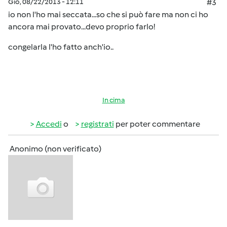
Gio, 08/22/2013 - 12:11
#3
io non l'ho mai seccata...so che si può fare ma non ci ho
ancora mai provato...devo proprio farlo!
congelarla l'ho fatto anch'io..
In cima
Accedi
o
registrati
per poter commentare
Anonimo (non verificato)