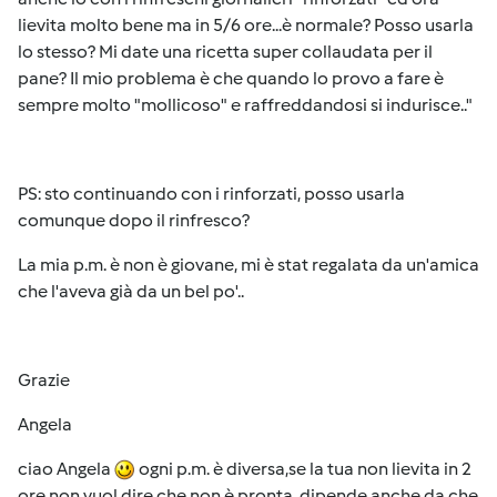
lievita molto bene ma in 5/6 ore...è normale? Posso usarla
lo stesso? Mi date una ricetta super collaudata per il
pane? Il mio problema è che quando lo provo a fare è
sempre molto "mollicoso" e raffreddandosi si indurisce.."
PS: sto continuando con i rinforzati, posso usarla
comunque dopo il rinfresco?
La mia p.m. è non è giovane, mi è stat regalata da un'amica
che l'aveva già da un bel po'..
Grazie
Angela
ciao Angela
ogni p.m. è diversa,se la tua non lievita in 2
ore non vuol dire che non è pronta, dipende anche da che