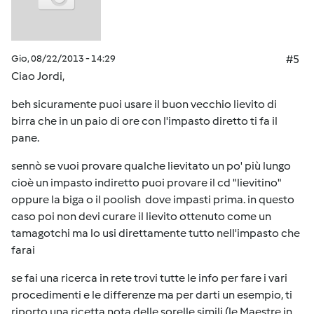
Gio, 08/22/2013 - 14:29
#5
Ciao Jordi,
beh sicuramente puoi usare il buon vecchio lievito di
birra che in un paio di ore con l'impasto diretto ti fa il
pane.
sennò se vuoi provare qualche lievitato un po' più lungo
cioè un impasto indiretto puoi provare il cd "lievitino"
oppure la biga o il poolish dove impasti prima. in questo
caso poi non devi curare il lievito ottenuto come un
tamagotchi ma lo usi direttamente tutto nell'impasto che
farai
se fai una ricerca in rete trovi tutte le info per fare i vari
procedimenti e le differenze ma per darti un esempio, ti
riporto una ricetta nota delle sorelle simili (le Maestre in