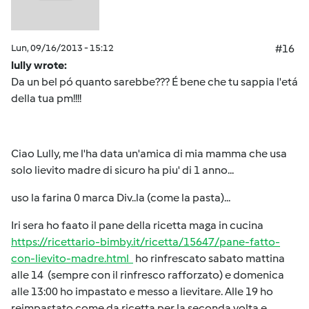
Lun, 09/16/2013 - 15:12
#16
lully wrote:
Da un bel pó quanto sarebbe??? É bene che tu sappia l'etá
della tua pm!!!!
Ciao Lully, me l'ha data un'amica di mia mamma che usa
solo lievito madre di sicuro ha piu' di 1 anno...
uso la farina 0 marca Div..la (come la pasta)...
Iri sera ho faato il pane della ricetta maga in cucina
https://ricettario-bimby.it/ricetta/15647/pane-fatto-
con-lievito-madre.html
ho rinfrescato sabato mattina
alle 14 (sempre con il rinfresco rafforzato) e domenica
alle 13:00 ho impastato e messo a lievitare. Alle 19 ho
reimpastato come da ricetta per la seconda volta e