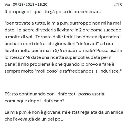
Ven, 09/13/2013 - 15:20
#13
Ripropogno il quesito gà posto in precedenza...
"ben trovate a tutte, la mia p.m. purtroppo non mi ha mai
dato il piacere di vederla lievitare in 2 ore come succede
a molte di voi... Tornata dalle ferie l'ho dovuta riprendere
anche io con i rinfreschi giornalieri "rinforzati" ed ora
lievita molto bene ma in 5/6 ore...è normale? Posso usarla
lo stesso? Mi date una ricetta super collaudata per il
pane? Il mio problema è che quando lo provo a fare è
sempre molto "mollicoso" e raffreddandosi si indurisce.."
PS: sto continuando con i rinforzati, posso usarla
comunque dopo il rinfresco?
La mia p.m. è non è giovane, mi è stat regalata da un'amica
che l'aveva già da un bel po'..