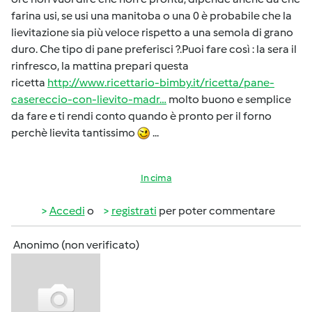
farina usi, se usi una manitoba o una 0 è probabile che la
lievitazione sia più veloce rispetto a una semola di grano
duro. Che tipo di pane preferisci ?.Puoi fare così : la sera il
rinfresco, la mattina prepari questa
ricetta
http://www.ricettario-bimby.it/ricetta/pane-
casereccio-con-lievito-madr…
molto buono e semplice
da fare e ti rendi conto quando è pronto per il forno
perchè lievita tantissimo
...
In cima
Accedi
o
registrati
per poter commentare
Anonimo (non verificato)