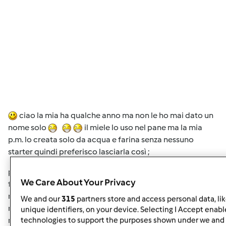
ciao la mia ha qualche anno ma non le ho mai dato un
nome solo
il miele lo uso nel pane ma la mia
p.m. lo creata solo da acqua e farina senza nessuno
starter quindi preferisco lasciarla così ;
per il tempo mi è capitato di lasciarla circa un mese in
We Care About Your Privacy
frigo .. perchè son dovuta partire all'improvviso e al mio
rientro era perfetta di aspetto ma un po' acida .. per il
We and our
315
partners store and access personal data, li
rinfresco uso farina 00, sempre la stessa marca ,la
unique identifiers, on your device. Selecting I Accept enabl
manitoba non la uso mai neanche per il pane preferisco
technologies to support the purposes shown under we and 