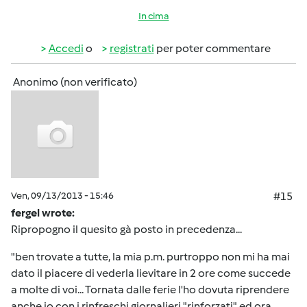
In cima
Accedi
o
registrati
per poter commentare
Anonimo (non verificato)
Ven, 09/13/2013 - 15:46
#15
fergel wrote:
Ripropogno il quesito gà posto in precedenza...
"ben trovate a tutte, la mia p.m. purtroppo non mi ha mai
dato il piacere di vederla lievitare in 2 ore come succede
a molte di voi... Tornata dalle ferie l'ho dovuta riprendere
anche io con i rinfreschi giornalieri "rinforzati" ed ora