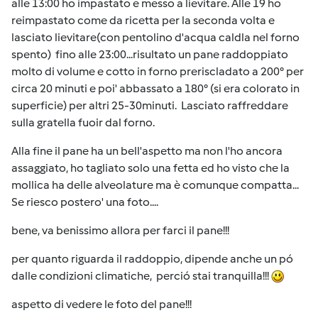
alle 13:00 ho impastato e messo a lievitare. Alle 19 ho
reimpastato come da ricetta per la seconda volta e
lasciato lievitare(con pentolino d'acqua caldla nel forno
spento) fino alle 23:00...risultato un pane raddoppiato
molto di volume e cotto in forno preriscladato a 200° per
circa 20 minuti e poi' abbassato a 180° (si era colorato in
superficie) per altri 25-30minuti. Lasciato raffreddare
sulla gratella fuoir dal forno.
Alla fine il pane ha un bell'aspetto ma non l'ho ancora
assaggiato, ho tagliato solo una fetta ed ho visto che la
mollica ha delle alveolature ma è comunque compatta...
Se riesco postero' una foto....
bene, va benissimo allora per farci il pane!!!
per quanto riguarda il raddoppio, dipende anche un pó
dalle condizioni climatiche, perció stai tranquilla!!!
aspetto di vedere le foto del pane!!!