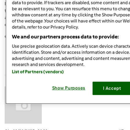
data to provide. If trackers are disabled, some content and
la 0, l'acqua minerale naturale, solitamente la conservo
be as relevant to you. You can resurface this menu to chan
fuori dal frigo perchè la uso più volte alla settimana
withdraw consent at any time by clicking the Show Purpose
altrimenti in frigo .. ma ne ho sempre un po' secca e un
of the webpage .Your choices will have effect within our We
contenitore in congelatore
details, refer to our Privacy Policy.
ok mi sa che ho risposto a tutto
We and our partners process data to provide:
Use precise geolocation data. Actively scan device characte
identification. Store and/or access information on a device
In cima
advertising and content, advertising and content measur
research and services development.
Accedi
o
registrati
per poter commentare
List of Partners (vendors)
Anonimo (non verificato)
Show Purposes
I Accept