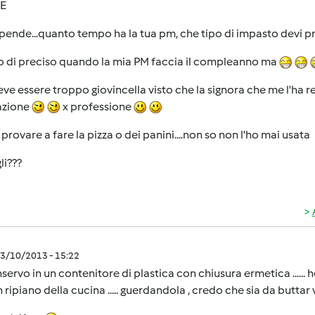
E
pende...quanto tempo ha la tua pm, che tipo di impasto devi p
o di preciso quando la mia PM faccia il compleanno ma
ve essere troppo giovincella visto che la signora che me l'ha 
azione
x professione
 provare a fare la pizza o dei panini....non so non l'ho mai usata
li???
3/10/2013 - 15:22
servo in un contenitore di plastica con chiusura ermetica ...... ho
un ripiano della cucina ..... guerdandola , credo che sia da buttar 