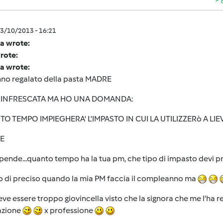
3/10/2013 - 16:21
a wrote:
wrote:
a wrote:
nno regalato della pasta MADRE
RINFRESCATA MA HO UNA DOMANDA:
O TEMPO IMPIEGHERA' L'IMPASTO IN CUI LA UTILIZZERò A LIE
E
pende...quanto tempo ha la tua pm, che tipo di impasto devi p
o di preciso quando la mia PM faccia il compleanno ma
ve essere troppo giovincella visto che la signora che me l'ha 
azione
x professione