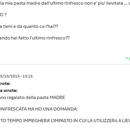
 la mia pasta madre dall'ultimo rinfresco non e' piu' lievitata ....
O ?
a tieni e da quanto ce l'hai??
ando hai fatto l'ultimo rinfresco??
3/10/2013 - 15:15
wrote:
a wrote:
nno regalato della pasta MADRE
RINFRESCATA MA HO UNA DOMANDA:
O TEMPO IMPIEGHERA' L'IMPASTO IN CUI LA UTILIZZERò A LIE