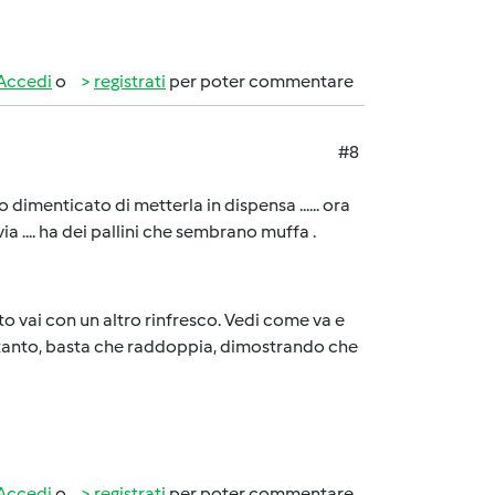
Accedi
o
registrati
per poter commentare
#8
 dimenticato di metterla in dispensa ...... ora
via .... ha dei pallini che sembrano muffa .
o vai con un altro rinfresco. Vedi come va e
 tanto, basta che raddoppia, dimostrando che
Accedi
o
registrati
per poter commentare