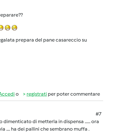
reparare??
regalata prepara del pane casareccio su
Accedi
o
registrati
per poter commentare
#7
 dimenticato di metterla in dispensa ...... ora
via .... ha dei pallini che sembrano muffa .