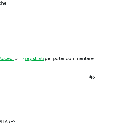
 che
Accedi
o
registrati
per poter commentare
#6
VITARE?