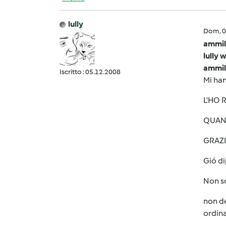
lully
Dom, 0
ammil
lully 
ammil
Iscritto : 05.12.2008
Mi ha
L'HO 
QUANT
GRAZI
Gió di
Non s
non de
ordin