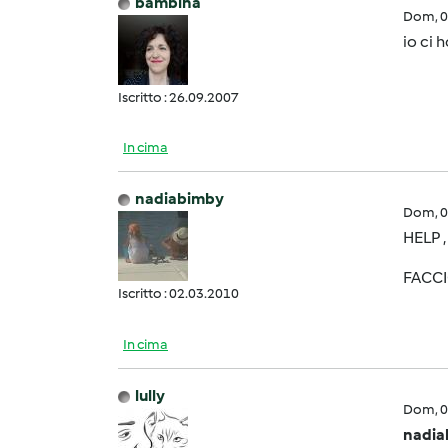
bambina
Dom, 0
io ci 
Iscritto : 26.09.2007
In cima
nadiabimby
Dom, 0
HELP ,
FACCI
Iscritto : 02.03.2010
In cima
lully
Dom, 0
nadia