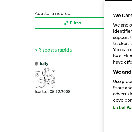
Adatta la ricerca
Ordina
We Care
Filtro
I ris
We and 
identifie
support t
trackers 
Risposta rapida
You can r
by clicki
have effe
lully
Dom, 0
We and 
milly
Use preci
cia
Store and
ormai 
Iscritto : 05.12.2008
advertis
develop
già po
List of P
vita..
e già 
riprov