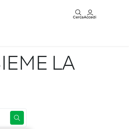
Cerca
Accedi
IEME LA
E