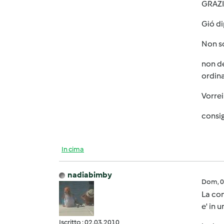
GRAZI
Gió di
Non s
non de
ordin
Vorrei
consig
In cima
nadiabimby
Dom, 0
La con
e' in 
Iscritto : 02.03.2010