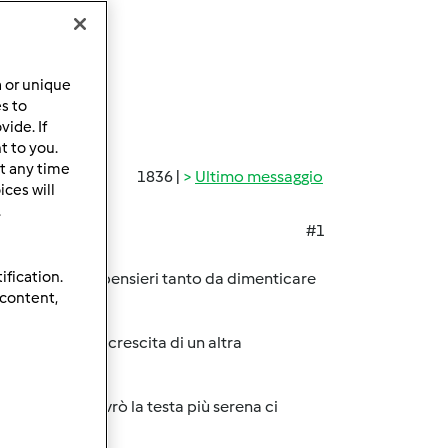
a or unique
es to
ide. If
t to you.
t any time
1836 |
Ultimo messaggio
ces will
.
#1
ification.
 da mille altri pensieri tanto da dimenticare
 content,
è spostata alla crescita di un altra
.aimè!!
enza quando avrò la testa più serena ci
à matura!!!!