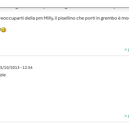
io e un grazie a tutte per i consigli che mi avete dato...a presto!!
eoccuparti della pm Milly, il pisellino che porti in grembo è 
!
3/10/2013 - 12:34
zie