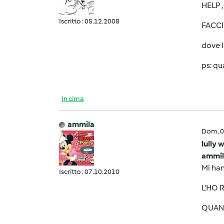
HELP ,
Iscritto : 05.12.2008
FACCI
dove l
ps: qu
In cima
ammila
Dom, 0
lully 
ammil
Mi ha
Iscritto : 07.10.2010
L'HO 
QUANT