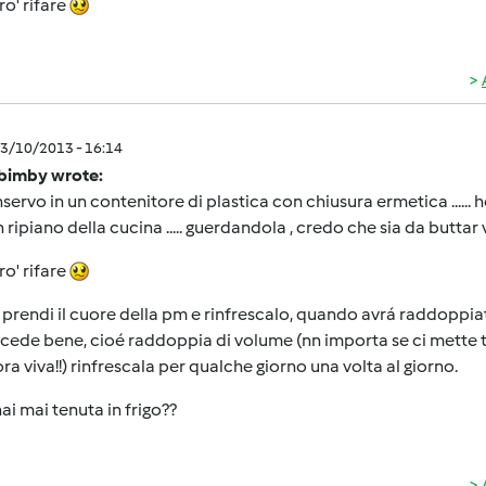
ro' rifare
3/10/2013 - 16:14
bimby wrote:
servo in un contenitore di plastica con chiusura ermetica ...... ho
un ripiano della cucina ..... guerdandola , credo che sia da buttar 
ro' rifare
prendi il cuore della pm e rinfrescalo, quando avrá raddoppiat
cede bene, cioé raddoppia di volume (nn importa se ci mette
ra viva!!) rinfrescala per qualche giorno una volta al giorno.
hai mai tenuta in frigo??