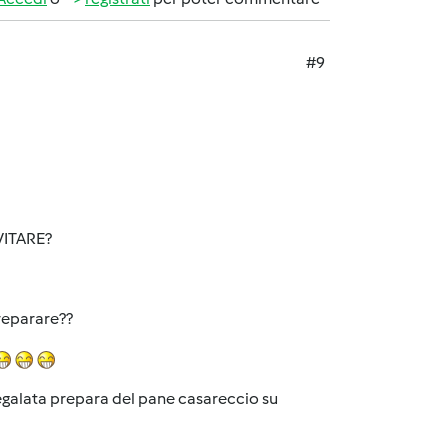
#9
VITARE?
reparare??
regalata prepara del pane casareccio su