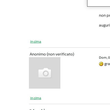
un bac
non pr
auguri
In cima
Anonimo (non verificato)
Dom, 0
gra
In cima