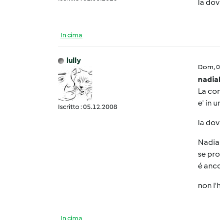
la dov
In cima
lully
Dom, 0
nadia
La con
e' in 
Iscritto : 05.12.2008
la dov
Nadia 
se pro
é anco
non l'
In cima