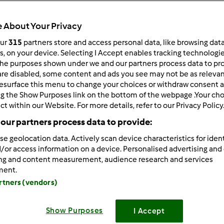
 per:
Risultati per pagina:
 About Your Privacy
ultati più recenti
10
our
315
partners store and access personal data, like browsing dat
rs, on your device. Selecting I Accept enables tracking technologi
he purposes shown under we and our partners process data to prov
are disabled, some content and ads you see may not be as relevan
esurface this menu to change your choices or withdraw consent a
ng the Show Purposes link on the bottom of the webpage .Your choi
ct within our Website. For more details, refer to our Privacy Policy
3/10/2013 - 11:39
our partners process data to provide:
bimby wrote:
se geolocation data. Actively scan device characteristics for ident
o ragazze è un po' che nn mi faccio viva...scusate ma sono presa
/or access information on a device. Personalised advertising and
quasi alla fine la mia pm nello sportello
ing and content measurement, audience research and services
ment.
verina!!! ma i primi di gennaio dopo le feste la mia attenzione si 
artners (vendors)
.scordandomi totalmente dell pm che cresceva nello sportello...
aspetto un bebè!!! adesso sono al 4° mese e procede bene...pazi
Show Purposes
I Accept
erò o magari troverò qualcuno che me ne cederà un pezzetto gi