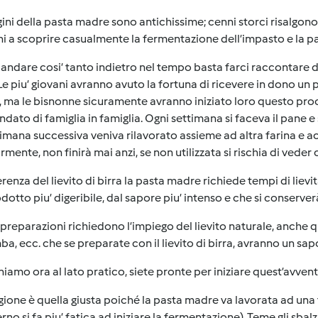
gini della pasta madre sono antichissime; cenni storci risalgono a
ni a scoprire casualmente la fermentazione dell’impasto e la p
andare cosi’ tanto indietro nel tempo basta farci raccontare 
Le piu’ giovani avranno avuto la fortuna di ricevere in dono un
 ma le bisnonne sicuramente avranno iniziato loro questo proc
dato di famiglia in famiglia. Ogni settimana si faceva il pane 
timana successiva veniva rilavorato assieme ad altra farina e ac
rmente, non finirà mai anzi, se non utilizzata si rischia di ved
erenza del lievito di birra la pasta madre richiede tempi di lie
dotto piu’ digeribile, dal sapore piu’ intenso e che si conserverà
preparazioni richiedono l’impiego del lievito naturale, anche que
a, ecc. che se preparate con il lievito di birra, avranno un sap
iamo ora al lato pratico, siete pronte per iniziare quest’avve
gione è quella giusta poiché la pasta madre va lavorata ad una
erno si fa piu’ fatica ad iniziare la fermentazione). Teme gli sb