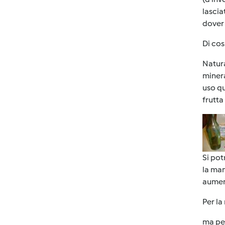
lascia
dover 
Di co
Natur
minera
uso qu
frutta
Si pot
la man
aument
Per la
ma per