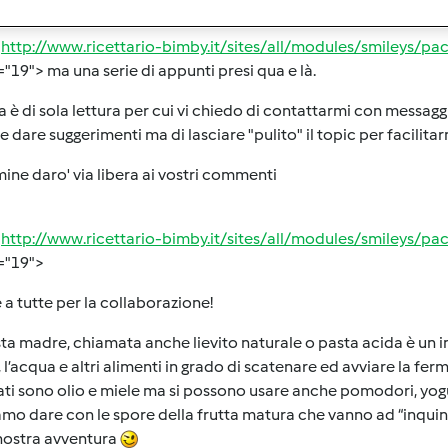
"
http://www.ricettario-bimby.it/sites/all/modules/smileys/pa
"19"> ma una serie di appunti presi qua e là.
a è di sola lettura per cui vi chiedo di contattarmi con messagg
e dare suggerimenti ma di lasciare "pulito" il topic per facilitarn
mine daro' via libera ai vostri commenti
"
http://www.ricettario-bimby.it/sites/all/modules/smileys/p
="19">
 a tutte per la collaborazione!
ta madre, chiamata anche lievito naturale o pasta acida è un i
, l’acqua e altri alimenti in grado di scatenare ed avviare la f
zati sono olio e miele ma si possono usare anche pomodori, yogur
mo dare con le spore della frutta matura che vanno ad “inquinare” 
nostra avventura