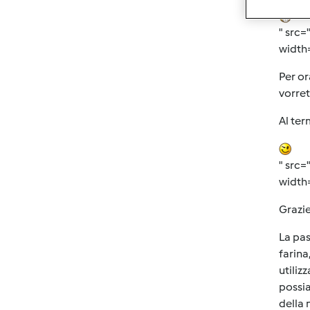
" src=
width=
Per or
vorret
Al ter
" src=
width
Grazie
La pas
farina
utiliz
possia
della 