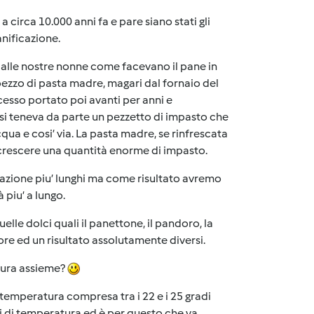
 circa 10.000 anni fa e pare siano stati gli
anificazione.
dalle nostre nonne come facevano il pane in
 pezzo di pasta madre, magari dal fornaio del
esso portato poi avanti per anni e
e si teneva da parte un pezzetto di impasto che
qua e cosi’ via. La pasta madre, se rinfrescata
er crescere una quantità enorme di impasto.
vitazione piu’ lunghi ma come risultato avremo
 piu’ a lungo.
lle dolci quali il panettone, il pandoro, la
ore ed un risultato assolutamente diversi.
ntura assieme?
 temperatura compresa tra i 22 e i 25 gradi
alzi di temperatura ed è per questo che va