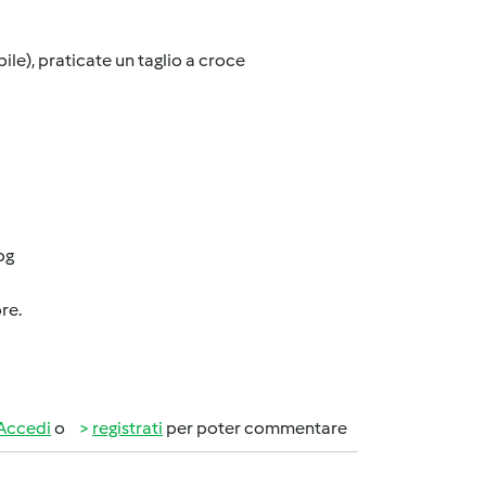
ile), praticate un taglio a croce
pg
re.
Accedi
o
registrati
per poter commentare