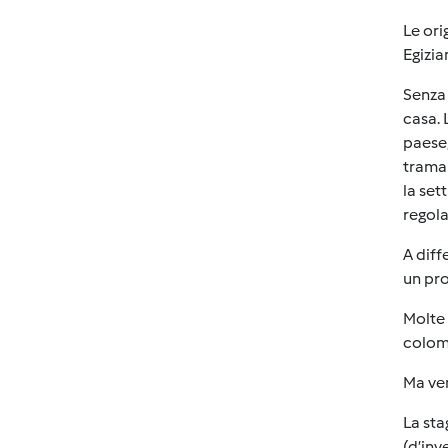
Le ori
Egizia
Senza 
casa. 
paese,
traman
la set
regola
A diff
un pro
Molte 
colomb
Ma ven
La sta
(d’inv