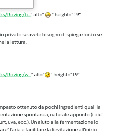
cks/Roving/b…
" alt="
" height="19"
io privato se avete bisogno di spiegazioni o se
e la lettura.
acks/Roving/w…
" alt="
" height="19"
mpasto ottenuto da pochi ingredienti quali la
ermentazione spontanea, naturale appunto (i piu’
t, uva, ecc.). Un aiuto alla fermentazione lo
l’aria e facilitare la lievitazione all’inizio