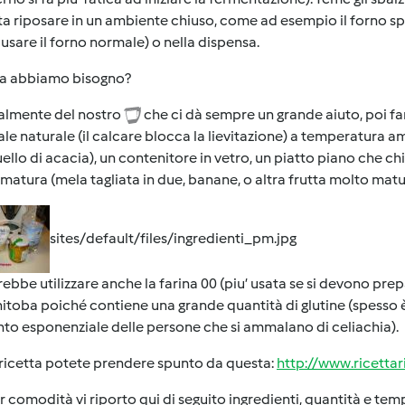
ta riposare in un ambiente chiuso, come ad esempio il forno spe
usare il forno normale) o nella dispensa.
sa abbiamo bisogno?
almente del nostro
che ci dà sempre un grande aiuto, poi fa
le naturale (il calcare blocca la lievitazione) a temperatura amb
ello di acacia), un contenitore in vetro, un piatto piano che c
 matura (mela tagliata in due, banane, o altra frutta molto matu
sites/default/files/ingredienti_pm.jpg
rebbe utilizzare anche la farina 00 (piu’ usata se si devono prep
itoba poiché contiene una grande quantità di glutine (spesso 
o esponenziale delle persone che si ammalano di celiachia).
 ricetta potete prendere spunto da questa:
http://www.ricetta
 comodità vi riporto qui di seguito ingredienti, quantità e temp