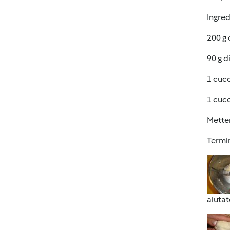
Ingred
200 g 
90 g 
1 cucc
1 cucc
Metter
Termin
aiutat