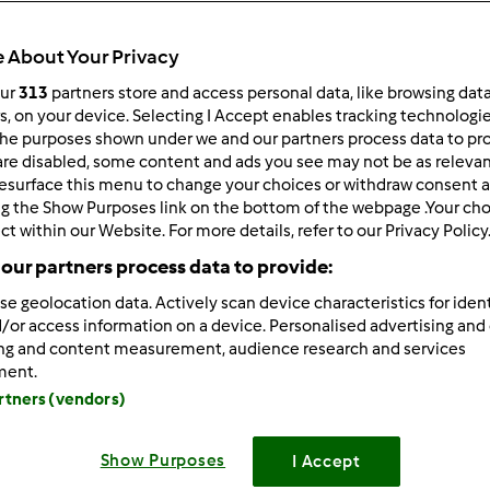
 per:
Risultati per pagina:
 About Your Privacy
ultati più recenti
10
our
313
partners store and access personal data, like browsing dat
rs, on your device. Selecting I Accept enables tracking technologi
he purposes shown under we and our partners process data to prov
are disabled, some content and ads you see may not be as relevan
esurface this menu to change your choices or withdraw consent a
ng the Show Purposes link on the bottom of the webpage .Your choi
ct within our Website. For more details, refer to our Privacy Policy
6/17/2011 - 22:08
our partners process data to provide:
di iniziare questo topic mi sono un po’ documentata sulle origin
se geolocation data. Actively scan device characteristics for ident
 che riporto qui di seguito non è “farina” del mio sacco
/or access information on a device. Personalised advertising and
ing and content measurement, audience research and services
ment.
"
http://www.ricettario-bimby.it/sites/all/modules/smileys/pa
artners (vendors)
"19"> ma una serie di appunti presi qua e là.
di iniziare questo topic mi sono un po’ documentata sulle origin
Show Purposes
I Accept
 che riporto qui di seguito non è “farina” del mio sacco