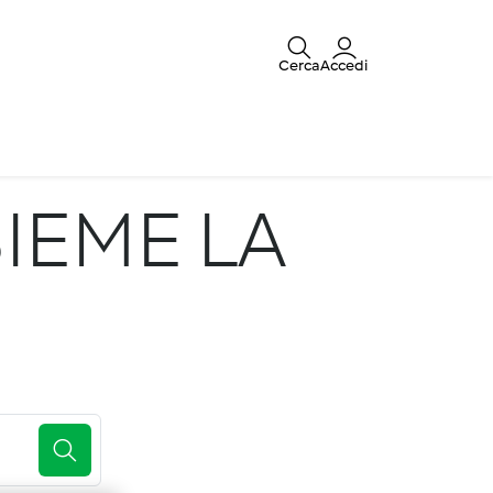
Cerca
Accedi
IEME LA
E