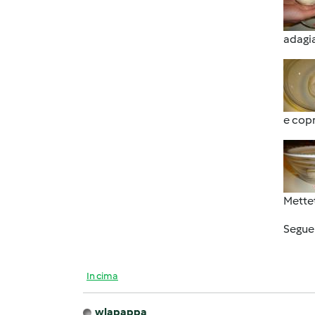
adagia
e copr
Mettet
Segue .
In cima
wlapappa