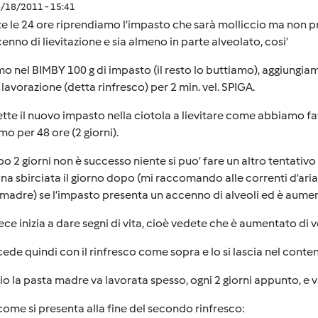
6/18/2011 - 15:41
e le 24 ore riprendiamo l’impasto che sarà molliccio ma non pr
enno di lievitazione e sia almeno in parte alveolato, cosi’
o nel BIMBY 100 g di impasto (il resto lo buttiamo), aggiungia
 lavorazione (detta rinfresco) per 2 min. vel. SPIGA.
ette il nuovo impasto nella ciotola a lievitare come abbiamo fa
mo per 48 ore (2 giorni).
o 2 giorni non è successo niente si puo’ fare un altro tentati
na sbirciata il giorno dopo (mi raccomando alle correnti d’ari
madre) se l’impasto presenta un accenno di alveoli ed è aumen
ece inizia a dare segni di vita, cioè vedete che è aumentato di 
cede quindi con il rinfresco come sopra e lo si lascia nel conteni
izio la pasta madre va lavorata spesso, ogni 2 giorni appunto, 
ome si presenta alla fine del secondo rinfresco: