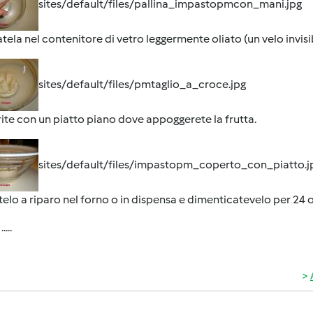
sites/default/files/pallina_impastopmcon_mani.jpg
tela nel contenitore di vetro leggermente oliato (un velo invisib
sites/default/files/pmtaglio_a_croce.jpg
ite con un piatto piano dove appoggerete la frutta.
sites/default/files/impastopm_coperto_con_piatto.j
elo a riparo nel forno o in dispensa e dimenticatevelo per 24 o
....