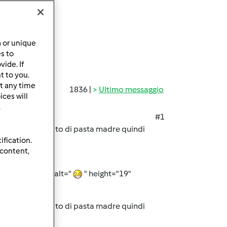
a or unique
es to
ide. If
t to you.
t any time
1836 |
Ultimo messaggio
ces will
.
#1
i e sul significato di pasta madre quindi
ification.
 content,
cks/Roving/b…
" alt="
" height="19"
i e sul significato di pasta madre quindi