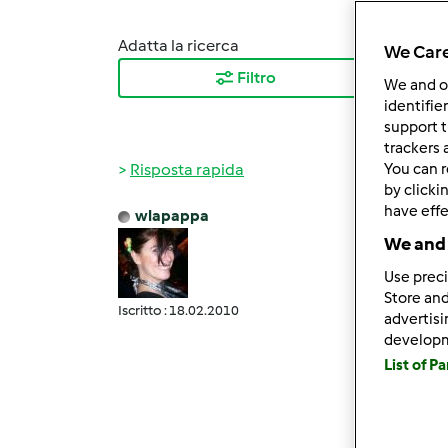
Adatta la ricerca
Ordina
We Care
Filtro
I ris
We and 
identifie
support t
trackers 
Risposta rapida
You can r
by clicki
have effe
wlapappa
Ven, 0
We and 
Prima 
Use preci
quello
Store and
Iscritto : 18.02.2010
advertis
develop
" src=
List of P
width=
Prima 
quello