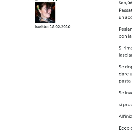
Sab, 0
Passat
un acc
Iscritto : 18.02.2010
Pesiam
con la
Si rim
lascia
Se dop
dare u
pasta 
Se inv
si pro
All’in
Ecco c