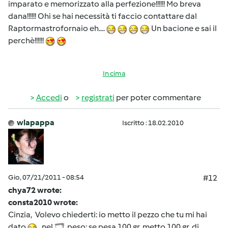
imparato e memorizzato alla perfezione!!!!!! Mo breva
dana!!!!!! Ohi se hai necessità ti faccio contattare dal
Raptormastrofornaio eh....
Un bacione e sai il
perchè!!!!!!
In cima
Accedi
o
registrati
per poter commentare
wlapappa
Iscritto : 18.02.2010
Gio, 07/21/2011 - 08:54
#12
chya72 wrote:
consta2010 wrote:
Cinzia, Volevo chiederti: io metto il pezzo che tu mi hai
dato
nel
, peso; se pesa 100 gr, metto 100 gr. di