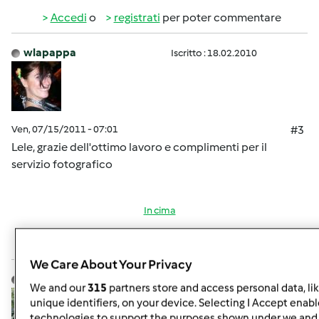
Accedi
o
registrati
per poter commentare
wlapappa
Iscritto : 18.02.2010
Ven, 07/15/2011 - 07:01
#3
Lele, grazie dell'ottimo lavoro e complimenti per il
servizio fotografico
In cima
Accedi
o
registrati
per poter commentare
We Care About Your Privacy
Lele 18
Iscritto : 11.03.2010
We and our
315
partners store and access personal data, li
unique identifiers, on your device. Selecting I Accept enabl
technologies to support the purposes shown under we and 