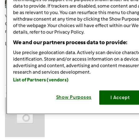
data to provide. If trackers are disabled, some content and
be as relevant to you. You can resurface this menu to chan
Ven, 07/15/2011 - 07:15
#4
withdraw consent at any time by clicking the Show Purpose
Grazie Cinzia!!!!!!!!!!! Il tuo giudizio è molto importante per
of the webpage .Your choices will have effect within our We
me.
details, refer to our Privacy Policy.
We and our partners process data to provide:
Lele
Use precise geolocation data. Actively scan device characte
identification. Store and/or access information on a device
In cima
advertising and content, advertising and content measur
research and services development.
Accedi
o
registrati
per poter commentare
List of Partners (vendors)
tartina67 (non verificato)
Show Purposes
I Accept