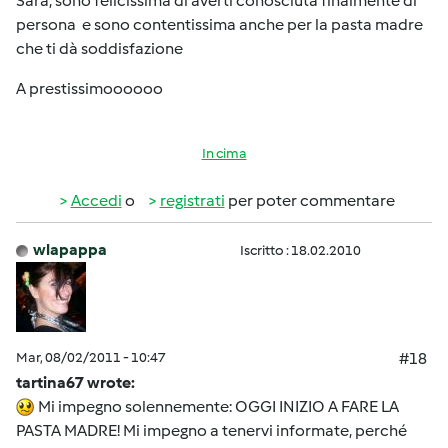
Sara, sono felicissima di averti conosciuta finalmente di
persona e sono contentissima anche per la pasta madre
che ti dà soddisfazione
A prestissimoooooo
In cima
Accedi
o
registrati
per poter commentare
wlapappa
Iscritto : 18.02.2010
Mar, 08/02/2011 - 10:47
#18
tartina67 wrote:
Mi impegno solennemente: OGGI INIZIO A FARE LA
PASTA MADRE! Mi impegno a tenervi informate, perché