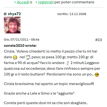
Accedi
o
registrati
per poter commentare
chya72
Iscritto : 13.12.2008
Gio, 07/21/2011 - 08:46
#10
consta2010 wrote:
Cinzia, Volevo chiederti: io metto il pezzo che tu mi hai
dato
nel
, peso; se pesa 100 gr, metto 100 gr. di
farina e 90 di acqua? faccio andare
2 minuti.Leggevo
qualcosa sul eccedenza; devo fare rinfresco sempre per
100 gr e il resto buttare? Perdonami ma sono un po...
Cinzia bravissima: hai aperto un topic meraviglioso!!!!
Grazie anche a Lele e Simo x le "aggiunte".
Consta però queste dosi mi sa che son sbagliate..