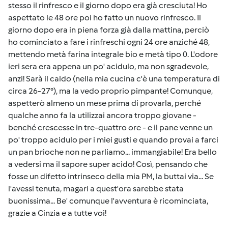
stesso il rinfresco e il giorno dopo era già cresciuta! Ho
aspettato le 48 ore poi ho fatto un nuovo rinfresco. Il
giorno dopo era in piena forza già dalla mattina, perciò
ho cominciato a fare i rinfreschi ogni 24 ore anziché 48,
mettendo metà farina integrale bio e metà tipo 0. L'odore
ieri sera era appena un po' acidulo, ma non sgradevole,
anzi! Sarà il caldo (nella mia cucina c'è una temperatura di
circa 26-27°), ma la vedo proprio pimpante! Comunque,
aspetterò almeno un mese prima di provarla, perché
qualche anno fa la utilizzai ancora troppo giovane -
benché crescesse in tre-quattro ore - e il pane venne un
po' troppo acidulo per i miei gusti e quando provai a farci
un pan brioche non ne parliamo... immangiabile! Era bello
a vedersi ma il sapore super acido! Così, pensando che
fosse un difetto intrinseco della mia PM, la buttai via... Se
l'avessi tenuta, magari a quest'ora sarebbe stata
buonissima... Be' comunque l'avventura è ricominciata,
grazie a Cinzia e a tutte voi!