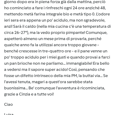
giorno dopo era in piena forza già dalla mattina, perciò
ho cominciato a fare i rinfreschi ogni 24 ore anziché 48,
mettendo metà farina integrale bio e metà tipo 0. L'odore
ieri sera era appena un po' acidulo, ma non sgradevole,
anzi! Sarà il caldo (nella mia cucina c'è una temperatura di
circa 26-27°), ma la vedo proprio pimpante! Comunque,
aspetterò almeno un mese prima di provarla, perché
qualche anno fa la utilizzai ancora troppo giovane -
benché crescesse in tre-quattro ore - e il pane venne un
po' troppo acidulo per i miei gusti e quando provai a farci
un pan brioche non ne parliamo... immangiabile! Era bello
a vedersi ma il sapore super acido! Così, pensando che
fosse un difetto intrinseco della mia PM, la buttai via... Se
l'avessi tenuta, magari a quest'ora sarebbe stata
buonissima... Be' comunque l'avventura è ricominciata,
grazie a Cinzia e a tutte voi!
Ciao
Luisa