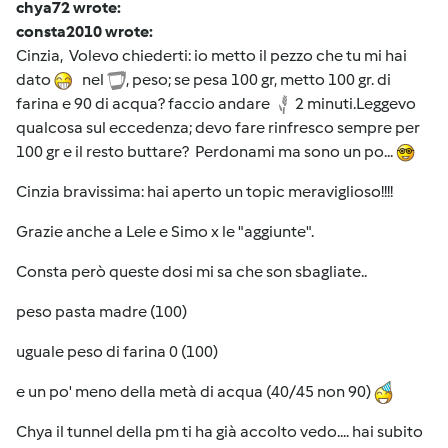
chya72 wrote:
consta2010 wrote:
Cinzia, Volevo chiederti: io metto il pezzo che tu mi hai
dato
nel
, peso; se pesa 100 gr, metto 100 gr. di
farina e 90 di acqua? faccio andare
2 minuti.Leggevo
qualcosa sul eccedenza; devo fare rinfresco sempre per
100 gr e il resto buttare? Perdonami ma sono un po...
Cinzia bravissima: hai aperto un topic meraviglioso!!!!
Grazie anche a Lele e Simo x le "aggiunte".
Consta però queste dosi mi sa che son sbagliate..
peso pasta madre (100)
uguale peso di farina 0 (100)
e un po' meno della metà di acqua (40/45 non 90)
Chya il tunnel della pm ti ha già accolto vedo.... hai subito