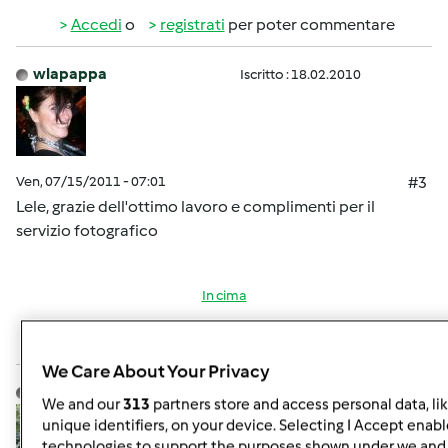
Accedi
o
registrati
per poter commentare
wlapappa
Iscritto : 18.02.2010
Ven, 07/15/2011 - 07:01
#3
Lele, grazie dell'ottimo lavoro e complimenti per il
servizio fotografico
In cima
Accedi
o
registrati
per poter commentare
We Care About Your Privacy
Lele 18
Iscritto : 11.03.2010
We and our
313
partners store and access personal data, li
unique identifiers, on your device. Selecting I Accept enabl
technologies to support the purposes shown under we and 