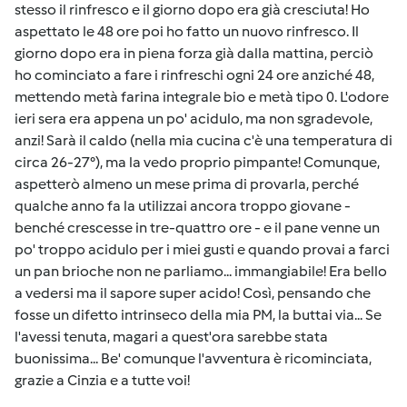
stesso il rinfresco e il giorno dopo era già cresciuta! Ho
aspettato le 48 ore poi ho fatto un nuovo rinfresco. Il
giorno dopo era in piena forza già dalla mattina, perciò
ho cominciato a fare i rinfreschi ogni 24 ore anziché 48,
mettendo metà farina integrale bio e metà tipo 0. L'odore
ieri sera era appena un po' acidulo, ma non sgradevole,
anzi! Sarà il caldo (nella mia cucina c'è una temperatura di
circa 26-27°), ma la vedo proprio pimpante! Comunque,
aspetterò almeno un mese prima di provarla, perché
qualche anno fa la utilizzai ancora troppo giovane -
benché crescesse in tre-quattro ore - e il pane venne un
po' troppo acidulo per i miei gusti e quando provai a farci
un pan brioche non ne parliamo... immangiabile! Era bello
a vedersi ma il sapore super acido! Così, pensando che
fosse un difetto intrinseco della mia PM, la buttai via... Se
l'avessi tenuta, magari a quest'ora sarebbe stata
buonissima... Be' comunque l'avventura è ricominciata,
grazie a Cinzia e a tutte voi!