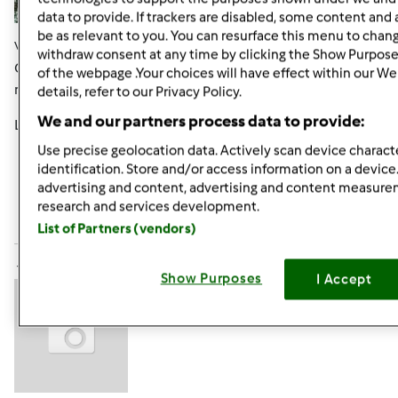
data to provide. If trackers are disabled, some content and
be as relevant to you. You can resurface this menu to chan
Ven, 07/15/2011 - 07:15
#4
withdraw consent at any time by clicking the Show Purpose
Grazie Cinzia!!!!!!!!!!! Il tuo giudizio è molto importante per
of the webpage .Your choices will have effect within our We
me.
details, refer to our Privacy Policy.
We and our partners process data to provide:
Lele
Use precise geolocation data. Actively scan device characte
identification. Store and/or access information on a device
In cima
advertising and content, advertising and content measur
research and services development.
Accedi
o
registrati
per poter commentare
List of Partners (vendors)
tartina67 (non verificato)
Show Purposes
I Accept