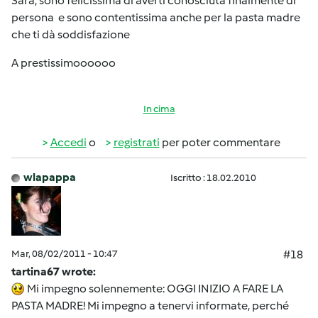
Sara, sono felicissima di averti conosciuta finalmente di
persona e sono contentissima anche per la pasta madre
che ti dà soddisfazione
A prestissimoooooo
In cima
Accedi
o
registrati
per poter commentare
wlapappa
Iscritto : 18.02.2010
Mar, 08/02/2011 - 10:47
#18
tartina67 wrote:
Mi impegno solennemente: OGGI INIZIO A FARE LA
PASTA MADRE! Mi impegno a tenervi informate, perché