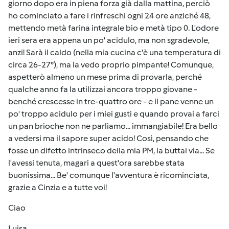
giorno dopo era in piena forza già dalla mattina, perciò
ho cominciato a fare i rinfreschi ogni 24 ore anziché 48,
mettendo metà farina integrale bio e metà tipo 0. L'odore
ieri sera era appena un po' acidulo, ma non sgradevole,
anzi! Sarà il caldo (nella mia cucina c'è una temperatura di
circa 26-27°), ma la vedo proprio pimpante! Comunque,
aspetterò almeno un mese prima di provarla, perché
qualche anno fa la utilizzai ancora troppo giovane -
benché crescesse in tre-quattro ore - e il pane venne un
po' troppo acidulo per i miei gusti e quando provai a farci
un pan brioche non ne parliamo... immangiabile! Era bello
a vedersi ma il sapore super acido! Così, pensando che
fosse un difetto intrinseco della mia PM, la buttai via... Se
l'avessi tenuta, magari a quest'ora sarebbe stata
buonissima... Be' comunque l'avventura è ricominciata,
grazie a Cinzia e a tutte voi!
Ciao
Luisa