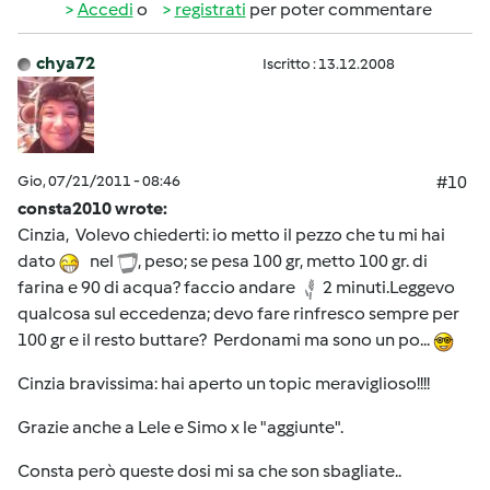
Accedi
o
registrati
per poter commentare
chya72
Iscritto : 13.12.2008
Gio, 07/21/2011 - 08:46
#10
consta2010 wrote:
Cinzia, Volevo chiederti: io metto il pezzo che tu mi hai
dato
nel
, peso; se pesa 100 gr, metto 100 gr. di
farina e 90 di acqua? faccio andare
2 minuti.Leggevo
qualcosa sul eccedenza; devo fare rinfresco sempre per
100 gr e il resto buttare? Perdonami ma sono un po...
Cinzia bravissima: hai aperto un topic meraviglioso!!!!
Grazie anche a Lele e Simo x le "aggiunte".
Consta però queste dosi mi sa che son sbagliate..