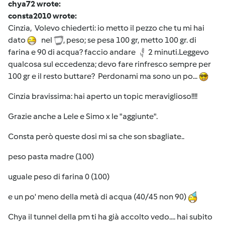
chya72 wrote:
consta2010 wrote:
Cinzia, Volevo chiederti: io metto il pezzo che tu mi hai
dato
nel
, peso; se pesa 100 gr, metto 100 gr. di
farina e 90 di acqua? faccio andare
2 minuti.Leggevo
qualcosa sul eccedenza; devo fare rinfresco sempre per
100 gr e il resto buttare? Perdonami ma sono un po...
Cinzia bravissima: hai aperto un topic meraviglioso!!!!
Grazie anche a Lele e Simo x le "aggiunte".
Consta però queste dosi mi sa che son sbagliate..
peso pasta madre (100)
uguale peso di farina 0 (100)
e un po' meno della metà di acqua (40/45 non 90)
Chya il tunnel della pm ti ha già accolto vedo.... hai subito