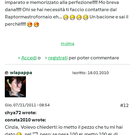
imparato e memorizzato alla perfezione!!!!!! Mo breva
dana!!!!!! Ohi se hai necessità ti faccio contattare dal
Raptormastrofornaio eh....
Un bacione e sai il
perchè!!!!!!
In cima
Accedi
o
registrati
per poter commentare
wlapappa
Iscritto : 18.02.2010
Gio, 07/21/2011 - 08:54
#12
chya72 wrote:
consta2010 wrote:
Cinzia, Volevo chiederti: io metto il pezzo che tu mi hai
dato
nel
, peso; se pesa 100 gr, metto 100 gr. di