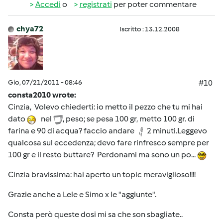
Accedi
o
registrati
per poter commentare
chya72
Iscritto : 13.12.2008
Gio, 07/21/2011 - 08:46
#10
consta2010 wrote:
Cinzia, Volevo chiederti: io metto il pezzo che tu mi hai
dato
nel
, peso; se pesa 100 gr, metto 100 gr. di
farina e 90 di acqua? faccio andare
2 minuti.Leggevo
qualcosa sul eccedenza; devo fare rinfresco sempre per
100 gr e il resto buttare? Perdonami ma sono un po...
Cinzia bravissima: hai aperto un topic meraviglioso!!!!
Grazie anche a Lele e Simo x le "aggiunte".
Consta però queste dosi mi sa che son sbagliate..