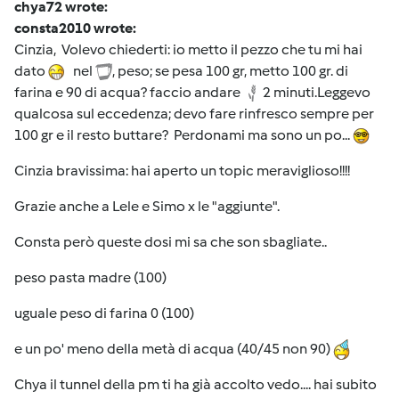
chya72 wrote:
consta2010 wrote:
Cinzia, Volevo chiederti: io metto il pezzo che tu mi hai
dato
nel
, peso; se pesa 100 gr, metto 100 gr. di
farina e 90 di acqua? faccio andare
2 minuti.Leggevo
qualcosa sul eccedenza; devo fare rinfresco sempre per
100 gr e il resto buttare? Perdonami ma sono un po...
Cinzia bravissima: hai aperto un topic meraviglioso!!!!
Grazie anche a Lele e Simo x le "aggiunte".
Consta però queste dosi mi sa che son sbagliate..
peso pasta madre (100)
uguale peso di farina 0 (100)
e un po' meno della metà di acqua (40/45 non 90)
Chya il tunnel della pm ti ha già accolto vedo.... hai subito