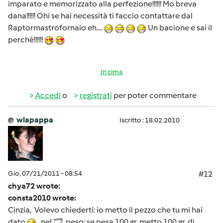
imparato e memorizzato alla perfezione!!!!!! Mo breva
dana!!!!!! Ohi se hai necessità ti faccio contattare dal
Raptormastrofornaio eh....
Un bacione e sai il
perchè!!!!!!
In cima
Accedi
o
registrati
per poter commentare
wlapappa
Iscritto : 18.02.2010
Gio, 07/21/2011 - 08:54
#12
chya72 wrote:
consta2010 wrote:
Cinzia, Volevo chiederti: io metto il pezzo che tu mi hai
dato
nel
, peso; se pesa 100 gr, metto 100 gr. di