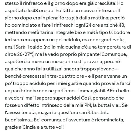
stesso il rinfresco e il giorno dopo era già cresciuta! Ho
aspettato le 48 ore poi ho fatto un nuovo rinfresco. Il
giorno dopo era in piena forza già dalla mattina, perciò
ho cominciato a fare i rinfreschi ogni 24 ore anziché 48,
mettendo metà farina integrale bio e metà tipo 0. L'odore
ieri sera era appena un po' acidulo, ma non sgradevole,
anzi! Sarà il caldo (nella mia cucina c'è una temperatura di
circa 26-27°), ma la vedo proprio pimpante! Comunque,
aspetterò almeno un mese prima di provarla, perché
qualche anno fa la utilizzai ancora troppo giovane -
benché crescesse in tre-quattro ore - e il pane venne un
po' troppo acidulo per i miei gusti e quando provai a farci
un pan brioche non ne parliamo... immangiabile! Era bello
a vedersi ma il sapore super acido! Così, pensando che
fosse un difetto intrinseco della mia PM, la buttai via... Se
l'avessi tenuta, magari a quest'ora sarebbe stata
buonissima... Be' comunque l'avventura è ricominciata,
grazie a Cinzia e a tutte voi!