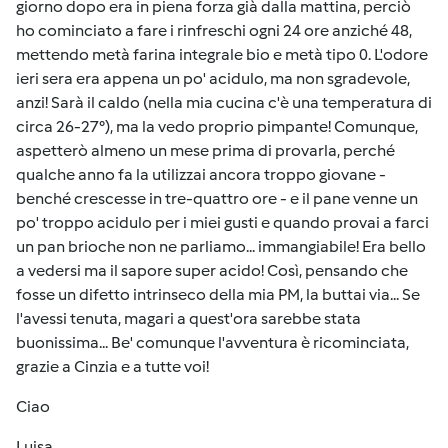
giorno dopo era in piena forza già dalla mattina, perciò
ho cominciato a fare i rinfreschi ogni 24 ore anziché 48,
mettendo metà farina integrale bio e metà tipo 0. L'odore
ieri sera era appena un po' acidulo, ma non sgradevole,
anzi! Sarà il caldo (nella mia cucina c'è una temperatura di
circa 26-27°), ma la vedo proprio pimpante! Comunque,
aspetterò almeno un mese prima di provarla, perché
qualche anno fa la utilizzai ancora troppo giovane -
benché crescesse in tre-quattro ore - e il pane venne un
po' troppo acidulo per i miei gusti e quando provai a farci
un pan brioche non ne parliamo... immangiabile! Era bello
a vedersi ma il sapore super acido! Così, pensando che
fosse un difetto intrinseco della mia PM, la buttai via... Se
l'avessi tenuta, magari a quest'ora sarebbe stata
buonissima... Be' comunque l'avventura è ricominciata,
grazie a Cinzia e a tutte voi!
Ciao
Luisa