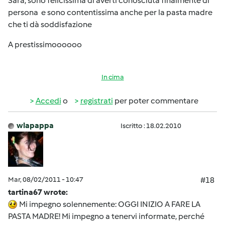
Sara, sono felicissima di averti conosciuta finalmente di
persona e sono contentissima anche per la pasta madre
che ti dà soddisfazione
A prestissimoooooo
In cima
Accedi
o
registrati
per poter commentare
wlapappa
Iscritto : 18.02.2010
Mar, 08/02/2011 - 10:47
#18
tartina67 wrote:
Mi impegno solennemente: OGGI INIZIO A FARE LA
PASTA MADRE! Mi impegno a tenervi informate, perché