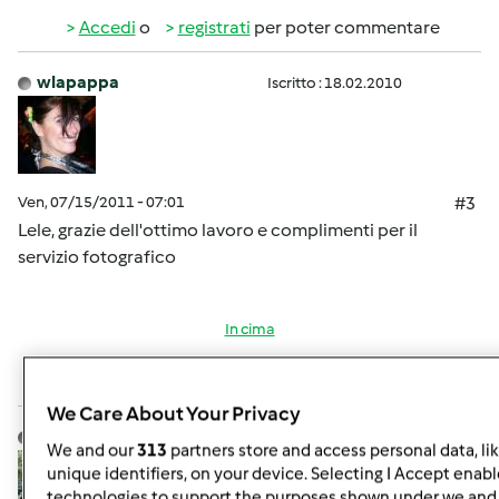
Accedi
o
registrati
per poter commentare
wlapappa
Iscritto : 18.02.2010
Ven, 07/15/2011 - 07:01
#3
Lele, grazie dell'ottimo lavoro e complimenti per il
servizio fotografico
In cima
Accedi
o
registrati
per poter commentare
We Care About Your Privacy
Lele 18
Iscritto : 11.03.2010
We and our
313
partners store and access personal data, li
unique identifiers, on your device. Selecting I Accept enabl
technologies to support the purposes shown under we and 