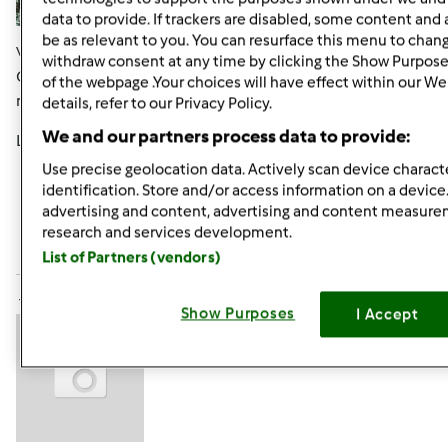
data to provide. If trackers are disabled, some content and
be as relevant to you. You can resurface this menu to chan
Ven, 07/15/2011 - 07:15
#4
withdraw consent at any time by clicking the Show Purpose
Grazie Cinzia!!!!!!!!!!! Il tuo giudizio è molto importante per
of the webpage .Your choices will have effect within our We
me.
details, refer to our Privacy Policy.
We and our partners process data to provide:
Lele
Use precise geolocation data. Actively scan device characte
identification. Store and/or access information on a device
In cima
advertising and content, advertising and content measur
research and services development.
Accedi
o
registrati
per poter commentare
List of Partners (vendors)
tartina67 (non verificato)
Show Purposes
I Accept