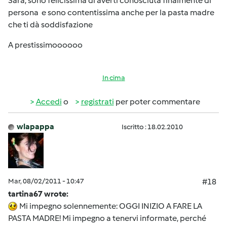
Sara, sono felicissima di averti conosciuta finalmente di
persona e sono contentissima anche per la pasta madre
che ti dà soddisfazione
A prestissimoooooo
In cima
Accedi
o
registrati
per poter commentare
wlapappa
Iscritto : 18.02.2010
Mar, 08/02/2011 - 10:47
#18
tartina67 wrote:
Mi impegno solennemente: OGGI INIZIO A FARE LA
PASTA MADRE! Mi impegno a tenervi informate, perché