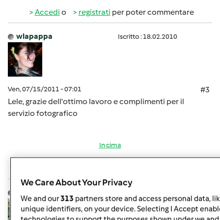
Accedi
o
registrati
per poter commentare
wlapappa
Iscritto : 18.02.2010
Ven, 07/15/2011 - 07:01
#3
Lele, grazie dell'ottimo lavoro e complimenti per il
servizio fotografico
In cima
Accedi
o
registrati
per poter commentare
We Care About Your Privacy
Lele 18
Iscritto : 11.03.2010
We and our
313
partners store and access personal data, li
unique identifiers, on your device. Selecting I Accept enabl
technologies to support the purposes shown under we and 