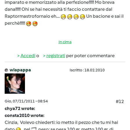
imparato e memorizzato alla perfezione!!!!!! Mo breva
dana!!!!!! Ohi se hai necessità ti faccio contattare dal
Raptormastrofornaio eh....
Un bacione e sai il
perchè!!!!!!
In cima
Accedi
o
registrati
per poter commentare
wlapappa
Iscritto : 18.02.2010
Gio, 07/21/2011 - 08:54
#12
chya72 wrote:
consta2010 wrote:
Cinzia, Volevo chiederti: io metto il pezzo che tu mi hai
dato
nel
, peso; se pesa 100 gr, metto 100 gr. di