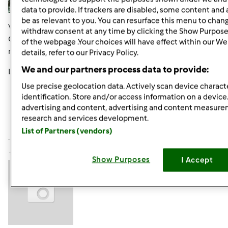
data to provide. If trackers are disabled, some content and
be as relevant to you. You can resurface this menu to chan
Ven, 07/15/2011 - 07:15
#4
withdraw consent at any time by clicking the Show Purpose
Grazie Cinzia!!!!!!!!!!! Il tuo giudizio è molto importante per
of the webpage .Your choices will have effect within our We
me.
details, refer to our Privacy Policy.
We and our partners process data to provide:
Lele
Use precise geolocation data. Actively scan device characte
identification. Store and/or access information on a device
In cima
advertising and content, advertising and content measur
research and services development.
Accedi
o
registrati
per poter commentare
List of Partners (vendors)
tartina67 (non verificato)
Show Purposes
I Accept