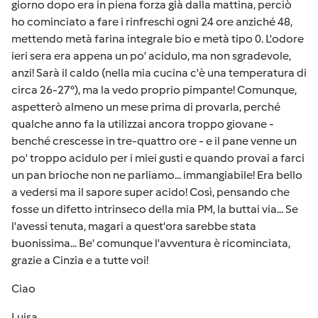
giorno dopo era in piena forza già dalla mattina, perciò
ho cominciato a fare i rinfreschi ogni 24 ore anziché 48,
mettendo metà farina integrale bio e metà tipo 0. L'odore
ieri sera era appena un po' acidulo, ma non sgradevole,
anzi! Sarà il caldo (nella mia cucina c'è una temperatura di
circa 26-27°), ma la vedo proprio pimpante! Comunque,
aspetterò almeno un mese prima di provarla, perché
qualche anno fa la utilizzai ancora troppo giovane -
benché crescesse in tre-quattro ore - e il pane venne un
po' troppo acidulo per i miei gusti e quando provai a farci
un pan brioche non ne parliamo... immangiabile! Era bello
a vedersi ma il sapore super acido! Così, pensando che
fosse un difetto intrinseco della mia PM, la buttai via... Se
l'avessi tenuta, magari a quest'ora sarebbe stata
buonissima... Be' comunque l'avventura è ricominciata,
grazie a Cinzia e a tutte voi!
Ciao
Luisa