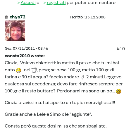
Accedi
o
registrati
per poter commentare
chya72
Iscritto : 13.12.2008
Gio, 07/21/2011 - 08:46
#10
consta2010 wrote:
Cinzia, Volevo chiederti: io metto il pezzo che tu mi hai
dato
nel
, peso; se pesa 100 gr, metto 100 gr. di
farina e 90 di acqua? faccio andare
2 minuti.Leggevo
qualcosa sul eccedenza; devo fare rinfresco sempre per
100 gr e il resto buttare? Perdonami ma sono un po...
Cinzia bravissima: hai aperto un topic meraviglioso!!!!
Grazie anche a Lele e Simo x le "aggiunte".
Consta però queste dosi mi sa che son sbagliate..