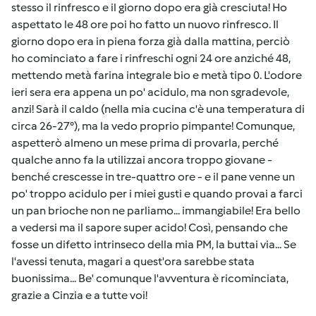
stesso il rinfresco e il giorno dopo era già cresciuta! Ho
aspettato le 48 ore poi ho fatto un nuovo rinfresco. Il
giorno dopo era in piena forza già dalla mattina, perciò
ho cominciato a fare i rinfreschi ogni 24 ore anziché 48,
mettendo metà farina integrale bio e metà tipo 0. L'odore
ieri sera era appena un po' acidulo, ma non sgradevole,
anzi! Sarà il caldo (nella mia cucina c'è una temperatura di
circa 26-27°), ma la vedo proprio pimpante! Comunque,
aspetterò almeno un mese prima di provarla, perché
qualche anno fa la utilizzai ancora troppo giovane -
benché crescesse in tre-quattro ore - e il pane venne un
po' troppo acidulo per i miei gusti e quando provai a farci
un pan brioche non ne parliamo... immangiabile! Era bello
a vedersi ma il sapore super acido! Così, pensando che
fosse un difetto intrinseco della mia PM, la buttai via... Se
l'avessi tenuta, magari a quest'ora sarebbe stata
buonissima... Be' comunque l'avventura è ricominciata,
grazie a Cinzia e a tutte voi!