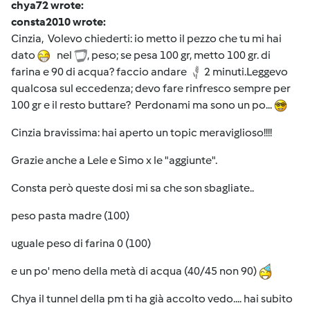
chya72 wrote:
consta2010 wrote:
Cinzia, Volevo chiederti: io metto il pezzo che tu mi hai
dato
nel
, peso; se pesa 100 gr, metto 100 gr. di
farina e 90 di acqua? faccio andare
2 minuti.Leggevo
qualcosa sul eccedenza; devo fare rinfresco sempre per
100 gr e il resto buttare? Perdonami ma sono un po...
Cinzia bravissima: hai aperto un topic meraviglioso!!!!
Grazie anche a Lele e Simo x le "aggiunte".
Consta però queste dosi mi sa che son sbagliate..
peso pasta madre (100)
uguale peso di farina 0 (100)
e un po' meno della metà di acqua (40/45 non 90)
Chya il tunnel della pm ti ha già accolto vedo.... hai subito